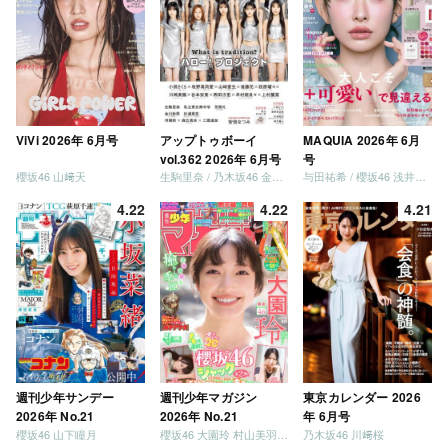
ViVi 2026年 6月号
アップトゥボーイ
MAQUIA 2026年 6月
vol.362 2026年 6月号
号
櫻坂46 山﨑天
生駒里奈 / 乃木坂46 金川紗耶 森平麗心
与田祐希 / 櫻坂46 浅井恋乃未
4.22
4.22
4.21
週刊少年サンデー
週刊少年マガジン
東京カレンダー 2026
2026年 No.21
2026年 No.21
年 6月号
櫻坂46 山下瞳月
櫻坂46 大園玲 村山美羽 稲熊ひな
乃木坂46 川﨑桜