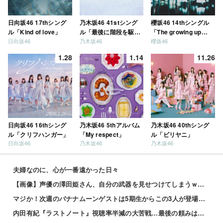
日向坂46 17thシング
乃木坂46 41stシング
櫻坂46 14thシングル
ル「Kind of love」
ル「最後に階段を駆け
「The growing up
日向坂46
乃木坂46
櫻坂46
上がったのはいつ
train」
だ？」
1.28
1.14
11.26
日向坂46 16thシング
乃木坂46 5thアルバム
乃木坂46 40thシング
ル「クリフハンガー」
「My respect」
ル「ビリヤニ」
日向坂46
乃木坂46
乃木坂46
夫婦なのに、心が一番遠かった日々
【画像】声優の澤田姫さん、自分の武器を見せつけてしまうｗｗｗｗ
マジか！次週のバナナムーンゲストは5期生からこの3人が登場！！！【乃木坂46】
内田有紀『ラストノート』視聴率半減の大苦戦…最後の頼みは「優子劇場」坂井真紀の “猟奇的演技” が救...