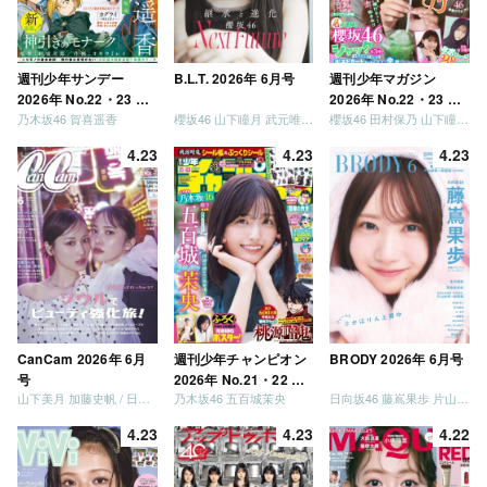
週刊少年サンデー
B.L.T. 2026年 6月号
週刊少年マガジン
2026年 No.22・23 合
2026年 No.22・23 合
乃木坂46 賀喜遥香
櫻坂46 山下瞳月 武元唯衣 / 乃木坂46 海邉朱莉
櫻坂46 田村保乃 山下瞳月 山川宇衣
併号
併号
4.23
4.23
4.23
CanCam 2026年 6月
週刊少年チャンピオン
BRODY 2026年 6月号
号
2026年 No.21・22 合
山下美月 加藤史帆 / 日向坂46 大野愛実
乃木坂46 五百城茉央
日向坂46 藤嶌果歩 片山紗希 松尾桜 金村美玖 髙橋未来虹
併号
4.23
4.23
4.22