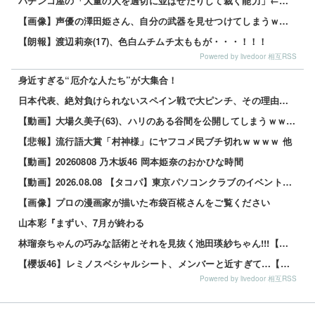
パチンコ屋の「大量の人を適切に並ばせたりして裁く能力」←これガチで凄いよなｗｗｗ
【画像】声優の澤田姫さん、自分の武器を見せつけてしまうｗｗｗｗ
【朗報】渡辺莉奈(17)、色白ムチムチ太ももが・・・！！！
Powered by livedoor 相互RSS
身近すぎる“厄介な人たち”が大集合！
日本代表、絶対負けられないスペイン戦で大ピンチ、その理由がこれｗｗｗｗ 他
【動画】大場久美子(63)、ハリのある谷間を公開してしまうｗｗｗ 他
【悲報】流行語大賞「村神様」にヤフコメ民ブチ切れｗｗｗｗ 他
【動画】20260808 乃木坂46 岡本姫奈のおかひな時間
【動画】2026.08.08 【タコパ】東京パソコンクラブのイベントの打ち上げしてみた！【話が尽きない】 ／ 乃木坂配信中
【画像】プロの漫画家が描いた布袋百椛さんをご覧ください
山本彩『まずい、7月が終わる
林瑠奈ちゃんの巧みな話術とそれを見抜く池田瑛紗ちゃん!!!【乃木坂46】
【櫻坂46】レミノスペシャルシート、メンバーと近すぎて…【全国ツアー2026】
Powered by livedoor 相互RSS