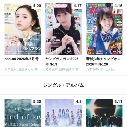
4.20
4.17
4.16
non-no 2026年 6月号
ヤングガンガン 2026
週刊少年チャンピオン
年 No.9
2026年 No.20
乃木坂46 遠藤さくら 井上和 / 日向坂46 小坂菜緒
乃木坂46 池田瑛紗 田村真佑
乃木坂46 増田三莉音
シングル・アルバム
5.20
4.8
3.11