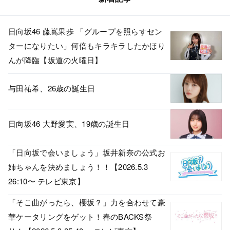
日向坂46 藤嶌果歩 「グループを照らすセン
ターになりたい」何倍もキラキラしたかほり
んが降臨【坂道の火曜日】
与田祐希、26歳の誕生日
日向坂46 大野愛実、19歳の誕生日
「日向坂で会いましょう」坂井新奈の公式お
姉ちゃんを決めましょう！！【2026.5.3
26:10〜 テレビ東京】
「そこ曲がったら、櫻坂？」力を合わせて豪
華ケータリングをゲット！春のBACKS祭