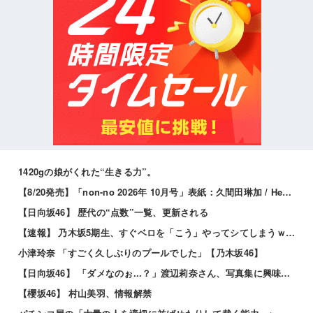
1420gの娘がくれた“生きる力”。
【8/20発売】「non-no 2026年 10月号」表紙：久間田琳加 / Hearts2Hearts
【日向坂46】 歴代の“点数”一覧、更新される
【速報】 乃木坂5期生、すぐベロを「こう」やってシてしまうｗｗｗｗｗｗ
小津玲奈 「すごく久しぶりのプールでした」【乃木坂46】
【日向坂46】 「ダメなのぉ...？」渡辺莉奈さん、写真集に興味津々
【櫻坂46】 村山美羽、情報解禁