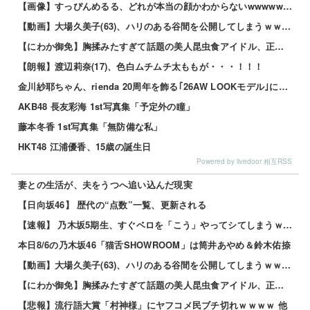
【画像】すっぴんめるる、どれが本当の顔かわからないwwwww 他
【動画】大場久美子(63)、ハリのある谷間を公開してしまうｗｗｗ 他
【にわか御免】胸揉みたすぎて話題の美人昆虫食アイドル、正体がこちらwwwwww 他
【朗報】渡辺莉奈(17)、色白ムチムチ太ももが・・・！！！
金川紗耶ちゃん、rienda 20周年を飾る｢26AW LOOKモデル｣に就任！！！【乃木坂46】
AKB48 長友彩海 1st写真集「予定外の瞳」
藤本冬香 1st写真集「無防備な私」
HKT48 江浦優香、15歳の誕生日
Powered by livedoor 相互RSS
妻との生活が、夫をうつへ追い込んだ現実
【日向坂46】 歴代の“点数”一覧、更新される
【速報】 乃木坂5期生、すぐベロを「こう」やってシてしまうｗｗｗｗｗｗ
本日8/6の乃木坂46「猫舌SHOWROOM」は筒井あやめ＆鈴木佑捺
【動画】大場久美子(63)、ハリのある谷間を公開してしまうｗｗｗ 他
【にわか御免】胸揉みたすぎて話題の美人昆虫食アイドル、正体がこちらwwwwww 他
【悲報】流行語大賞「村神様」にヤフコメ民ブチ切れｗｗｗｗ 他