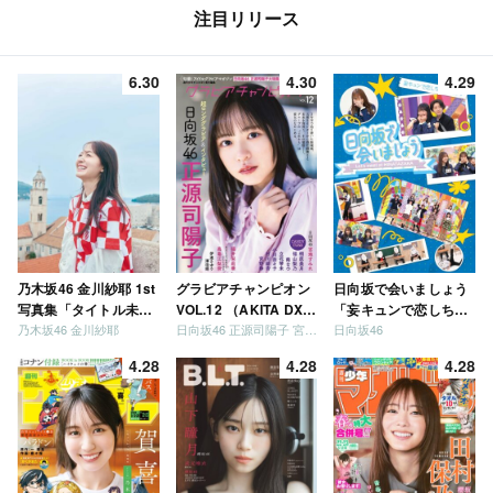
注目リリース
6.30
4.30
4.29
乃木坂46 金川紗耶 1st
グラビアチャンピオン
日向坂で会いましょう
写真集「タイトル未
VOL.12 （AKITA DXシ
「妄キュンで恋しちゃ
乃木坂46 金川紗耶
日向坂46 正源司陽子 宮地すみれ
日向坂46
定」
リーズ）
いましょう」「どっち
が強いか決めましょ
4.28
4.28
4.28
う」「ご褒美でロケし
ましょう」「フレンド
リーになりましょう」
「笑って卒業を祝いま
しょう」 [Blu-ray]