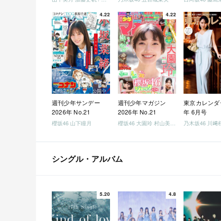
4.22
4.22
週刊少年サンデー
週刊少年マガジン
東京カレンダー
2026年 No.21
2026年 No.21
年 6月号
櫻坂46 山下瞳月
櫻坂46 大園玲 村山美羽 稲熊ひな
乃木坂46 川﨑
シングル・アルバム
5.20
4.8