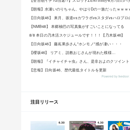
【朗報】水瀬いのりちゃん、やはりDの一族だったｗｗｗ
【NMB48】 本郷柚巴の写真集がすごいことになってる
8/8 本日の乃木活スケジュールです！！！【乃木坂46】
【日向坂46】 藤嶌果歩さん"ホンモノ"感が凄い・・・
【櫻坂46】 リアミ、説教おじさんが現れた模様...
【悲報】日向坂46、歴代最低タイトルを更新
Powered by livedo
注目リリース
6.30
4.30