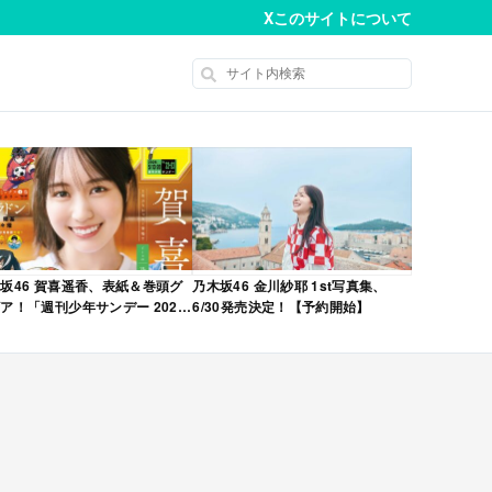
X
このサイトについて
坂46 賀喜遥香、表紙＆巻頭グ
乃木坂46 金川紗耶 1st写真集、
ア！「週刊少年サンデー 2026
6/30発売決定！【予約開始】
No.22・23 合併号」本日4/28発
！