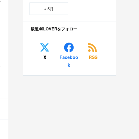
由がこれwww 他
« 5月
坂道46LOVERをフォロー
X
Faceboo
RSS
k
美空 五百城茉央 瀬戸口心月 奥の反応まとめ
S