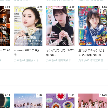
4.21
4.20
4.17
4.16
 2026
non-no 2026年 6月
ヤングガンガン 2026
週刊少年チャンピオ
号
年 No.9
ン 2026年 No.20
桜
乃木坂46 遠藤さくら 井上和 / 日向坂46 小坂菜緒
乃木坂46 池田瑛紗 田村真佑
乃木坂46 増田三莉音
3.11
1.28
1.14
11.26