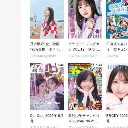
乃木坂46 金川紗耶
グラビアチャンピオ
日向坂で会い
1st写真集「タイトル
ン VOL.12 （AKITA
う「妄キュン
未定」
DXシリーズ）
ちゃいましょ
乃木坂46 金川紗耶
日向坂46 正源司陽子 宮地すみれ
日向坂46
「どっちが強
4.23
4.23
めましょう」
美でロケしま
う」「フレン
になりましょ
「笑って卒業
ましょう」 [Blu
CanCam 2026年 6月
週刊少年チャンピオ
BRODY 202
号
ン 2026年 No.21・
号
22 合併号
山下美月 加藤史帆 / 日向坂46 大野愛実
乃木坂46 五百城茉央