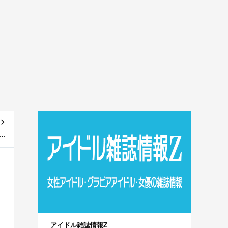
・
y]
アイドル雑誌情報Z