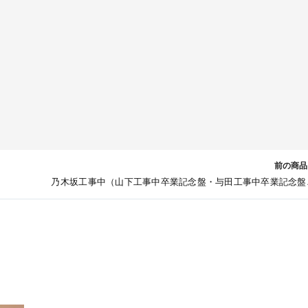
前の商品
乃木坂工事中（山下工事中卒業記念盤・与田工事中卒業記念盤
乃木坂季節のご挨拶中・乃木坂料理中） [Blu-ra