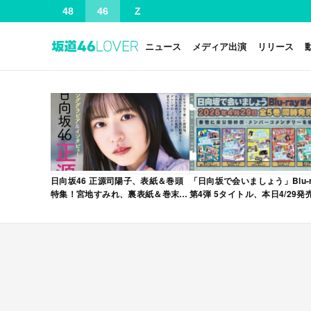
48
46
Z
ニュース
メディア出演
リリース
日向坂46 正源司陽子、表紙＆巻頭
「日向坂で会いましょう」Blu-r
特集！宮地すみれ、裏表紙＆巻末特
第4弾 5タイトル、本日4/29発
集！「グラビアチャンピオン
VOL.12」本日4/30発売！