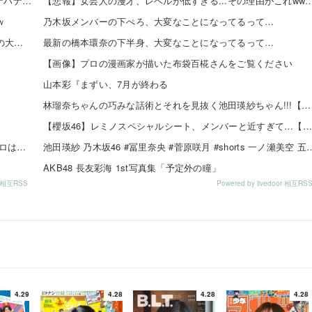
【全台朝イチ1G当選!?】スロットZENT555が8月7日のハナハナにモーニングを仕込んだらしいｗｗｗｗ
【悲報】女芸人の漫才、レベルが低すぎる...その理
ｗ
乃木坂メンバーの下ぺろ、大変なことになってるって…
【日向坂46】 来月、坂道vsカワラボvsスタダvsハロプロの大激戦
最新の橋本環奈の下半身、大変なことになってるって…
【画像】プロの漫画家が描いた布袋百椛さんをご覧ください
山本彩『まずい、7月が終わる
林瑠奈ちゃんの巧みな話術とそれを見抜く池田瑛紗ちゃん!!!【乃木坂46】
【櫻坂46】レミノスペシャルシート、メンバーと近すぎて…【全国ツアー2026】
【朗報】『イチャイチャ虫』さん、是非およのクソイントロはギリ超える
池田瑛紗 乃木坂46 #冨里奈央 #菅原咲月 #shorts 一ノ瀬
AKB48 長友彩海 1st写真集「予定外の瞳」
or 相互RSS
Powered by livedoor 相互RS
4.29
4.28
4.28
4.28