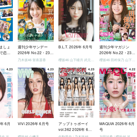
ましょ
週刊少年サンデー
B.L.T. 2026年 6月号
週刊少年マガジン
で恋し
2026年 No.22・23
2026年 No.22・23
う」
合併号
合併号
乃木坂46 賀喜遥香
櫻坂46 山下瞳月 武元唯衣 / 乃木坂46 海邉朱莉
櫻坂46 田村保乃 山下瞳月 山川宇衣
いか決
4.23
4.23
4.23
4.22
「ご褒
しょ
ドリー
う」
を祝い
-ray]
6年 6月
ViVi 2026年 6月号
アップトゥボーイ
MAQUIA 2026年 6月
vol.362 2026年 6月
号
号
日向坂46 藤嶌果歩 片山紗希 松尾桜 金村美玖 髙橋未来虹
櫻坂46 山﨑天
生駒里奈 / 乃木坂46 金川紗耶 森平麗心
与田祐希 / 櫻坂46 浅井恋乃未