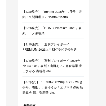
【8/20発売】「non-no 2026年 10月号」表
紙：久間田琳加 / Hearts2Hearts
【9/26発売】「BOMB Premium 2026」表
紙：一ノ瀬瑠菜
【8/10発売】「週刊プレイボーイ
PREMIUM 2026上半期グラビア傑作選」
【8/10発売】「週刊プレイボーイ 2026年
No.34・35」表紙：山田あい / 麻倉瑞季 青
山ひかる 溝端葵 etc.
【8/7発売】「FRIDAY 2026年 8/21・28 合
併号」表紙：小倉ゆうか / エリマリ姉妹 髙
野真央 福井梨莉華 etc.
新着記事