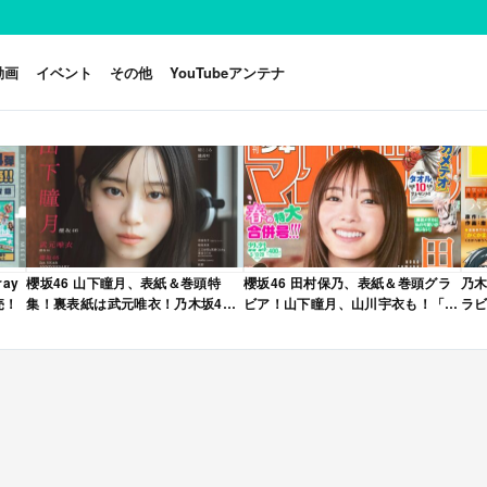
動画
イベント
その他
YouTubeアンテナ
ay
櫻坂46 山下瞳月、表紙＆巻頭特
櫻坂46 田村保乃、表紙＆巻頭グラ
乃木
売！
集！裏表紙は武元唯衣！乃木坂46
ビア！山下瞳月、山川宇衣も！「週
ラビ
海邉朱莉も登場！「B.L.T. 2026年
刊少年マガジン 2026年 No.22・23
年 
6月号」本日4/28発売！
合併号」本日4/28発売！
売