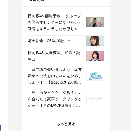
日向坂46 藤嶌果歩 「グループ
を照らすセンターになりたい」
何倍もキラキラしたかほりんが
降臨【坂道の火曜日】
与田祐希、26歳の誕生日
日向坂46 大野愛実、19歳の誕
生日
「日向坂で会いましょう」坂井
新奈の公式お姉ちゃんを決めま
しょう！！【2026.5.3 26:10〜
テレビ東京】
「そこ曲がったら、櫻坂？」力
を合わせて豪華ケータリングを
ゲット！春のBACKS祭り！
【2026.5.3 25:40〜 テレビ東
京】
もっと見る