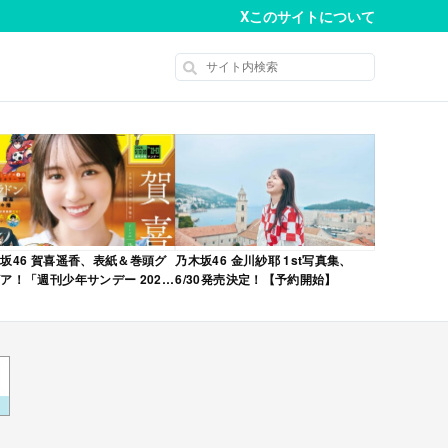
X
このサイトについて
坂46 賀喜遥香、表紙＆巻頭グ
乃木坂46 金川紗耶 1st写真集、
ア！「週刊少年サンデー 2026
6/30発売決定！【予約開始】
No.22・23 合併号」本日4/28発
！