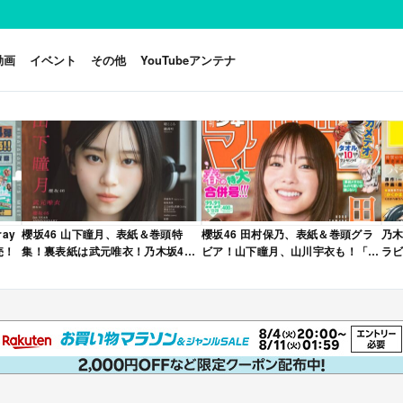
動画
イベント
その他
YouTubeアンテナ
ay
櫻坂46 山下瞳月、表紙＆巻頭特
櫻坂46 田村保乃、表紙＆巻頭グラ
乃木
売！
集！裏表紙は武元唯衣！乃木坂46
ビア！山下瞳月、山川宇衣も！「週
ラビ
海邉朱莉も登場！「B.L.T. 2026年
刊少年マガジン 2026年 No.22・23
年 
6月号」本日4/28発売！
合併号」本日4/28発売！
売