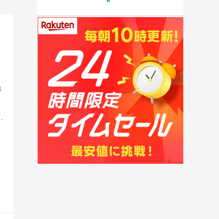
他
TS～BEAT GOES ON 【鈴木佑捺 (乃木坂46)】
S