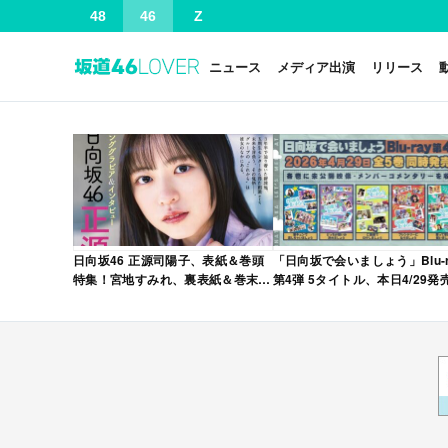
48
46
Z
ニュース
メディア出演
リリース
日向坂46 正源司陽子、表紙＆巻頭
「日向坂で会いましょう」Blu-r
特集！宮地すみれ、裏表紙＆巻末特
第4弾 5タイトル、本日4/29発
集！「グラビアチャンピオン
VOL.12」本日4/30発売！