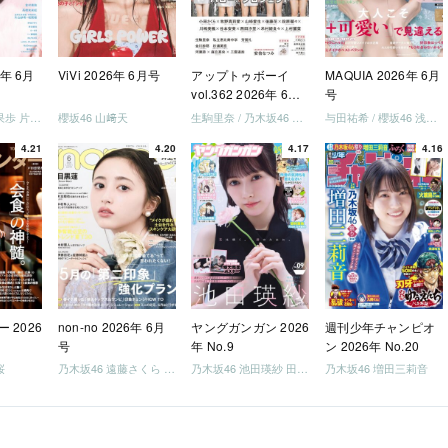
6年 6月
ViVi 2026年 6月号
アップトゥボーイ
MAQUIA 2026年 6月
vol.362 2026年 6月
号
号
日向坂46 藤嶌果歩 片山紗希 松尾桜 金村美玖 髙橋未来虹
櫻坂46 山﨑天
生駒里奈 / 乃木坂46 金川紗耶 森平麗心
与田祐希 / 櫻坂46 浅井恋乃未
4.21
4.20
4.17
4.16
 2026
non-no 2026年 6月
ヤングガンガン 2026
週刊少年チャンピオ
号
年 No.9
ン 2026年 No.20
桜
乃木坂46 遠藤さくら 井上和 / 日向坂46 小坂菜緒
乃木坂46 池田瑛紗 田村真佑
乃木坂46 増田三莉音