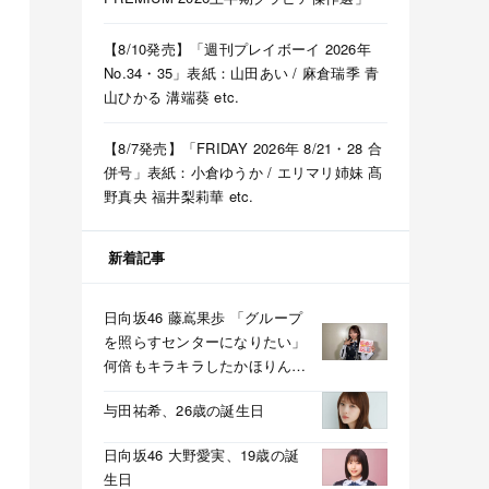
【8/10発売】「週刊プレイボーイ 2026年
No.34・35」表紙：山田あい / 麻倉瑞季 青
山ひかる 溝端葵 etc.
【8/7発売】「FRIDAY 2026年 8/21・28 合
併号」表紙：小倉ゆうか / エリマリ姉妹 髙
野真央 福井梨莉華 etc.
新着記事
日向坂46 藤嶌果歩 「グループ
を照らすセンターになりたい」
何倍もキラキラしたかほりんが
降臨【坂道の火曜日】
与田祐希、26歳の誕生日
日向坂46 大野愛実、19歳の誕
生日