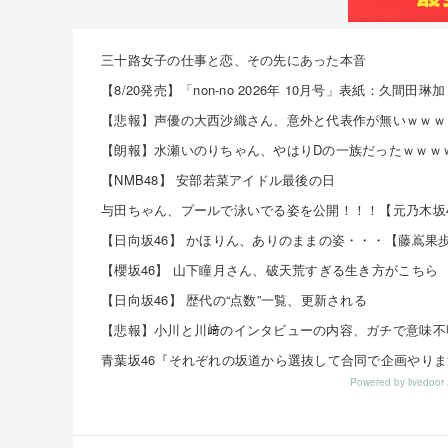
三十路女子の仕事と恋、その先にあった本音
【悲報】声優の大西沙織さん、意外と代表作が無いｗｗｗ
【朗報】水瀬いのりちゃん、やはりDの一族だったｗｗｗ
【NMB48】 安部若菜アイドル最後の日
与田ちゃん、プールで泳いでる姿を公開！！！【元乃木坂4
【櫻坂46】 山下瞳月さん、破天荒すぎる生き方がこちら
【日向坂46】 歴代の“点数”一覧、更新される
Powered by livedo