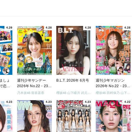
4.29
4.28
4.28
4.28
ましょ
週刊少年サンデー
B.L.T. 2026年 6月号
週刊少年マガジン
で恋し
2026年 No.22・23
2026年 No.22・23
う」
合併号
合併号
乃木坂46 賀喜遥香
櫻坂46 山下瞳月 武元唯衣 / 乃木坂46 海邉朱莉
櫻坂46 田村保乃 山下瞳月 山川宇衣
いか決
4.23
4.23
4.23
4.22
「ご褒
しょ
ドリー
う」
を祝い
-ray]