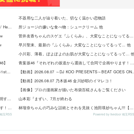
不器用な二人が辿り着いた、切なく温かい恋物語
【8/20発売】「non-no 2026年 10月号」表紙：久間田琳加 / Hearts2Hearts
所ジョージの嫌いな食べ物：シュークリーム 他
ｗ
菅井友香ちゃんのスゲエ『ふくらみ』、大変なことになってるって... 他
ｗ
早川聖来、最新の『ふくらみ』大変なことになってるって... 他
小川彩、薄着。ぽよぽよのお肌が大変なことになってるって... 
6】
青葉坂46『それぞれの坂道から選抜して合同で企画やります！』←これが最悪だよな 他
【日向坂46】 かほりん、ありのままの姿・・・【藤嶌果歩1st写真集】
【動画】2026.08.07 ～DJ KOO PRESEN
【動画】2026.08.07 乃木坂46 金川紗耶のイマレコ！
【画像】プロの漫画家が描いた布袋百椛さんをご覧ください
【悲報】小川と川﨑のインタビューの内容、ガチで意味不明すぎる
山本彩『まずい、7月が終わる
青葉坂46『それぞれの坂道から選抜して合同で企画やります！』←これが最悪だよな
林瑠奈ちゃんの巧みな話術とそれを見抜く池田瑛紗ちゃん!!!【乃木坂46】
or 相互RSS
Powered by livedoor 相互RS