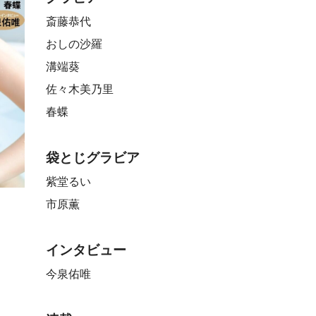
斎藤恭代
おしの沙羅
溝端葵
佐々木美乃里
春蝶
袋とじグラビア
紫堂るい
市原薫
インタビュー
今泉佑唯