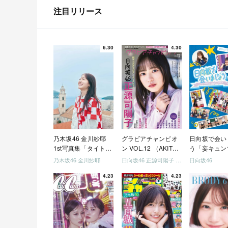
注目リリース
6.30
4.30
乃木坂46 金川紗耶
グラビアチャンピオ
日向坂で会い
1st写真集「タイトル
ン VOL.12 （AKITA
う「妄キュン
未定」
DXシリーズ）
ちゃいましょ
乃木坂46 金川紗耶
日向坂46 正源司陽子 宮地すみれ
日向坂46
「どっちが強
4.23
4.23
めましょう」
美でロケしま
う」「フレン
になりましょ
「笑って卒業
ましょう」 [Blu