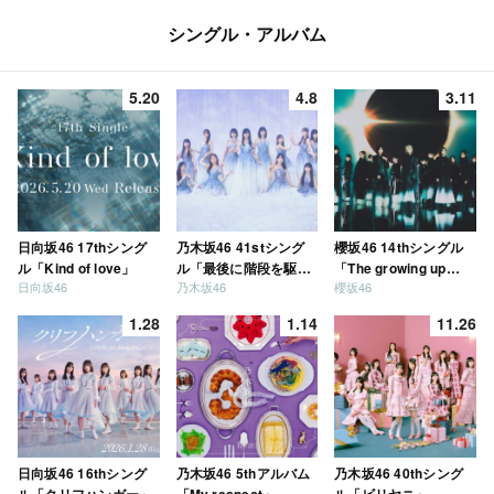
シングル・アルバム
5.20
4.8
3.11
日向坂46 17thシング
乃木坂46 41stシング
櫻坂46 14thシングル
ル「Kind of love」
ル「最後に階段を駆け
「The growing up
日向坂46
乃木坂46
櫻坂46
上がったのはいつ
train」
だ？」
1.28
1.14
11.26
日向坂46 16thシング
乃木坂46 5thアルバム
乃木坂46 40thシング