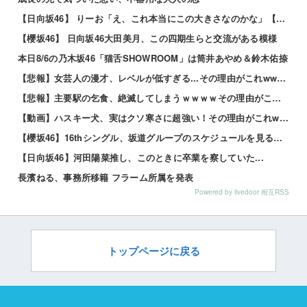
【日向坂46】 りーお「え、これ本当にこの大きさなのかな」【藤嶌果歩 1st写真集】
【櫻坂46】 日向坂46大田美月、この四期生らと交流がある模様
本日8/6の乃木坂46「猫舌SHOWROOM」は筒井あやめ＆鈴木佑捺
【悲報】女芸人の漫才、レベルが低すぎる...その理由がこれwww 他
【悲報】主要駅の乞食、絶滅してしまうｗｗｗｗその理由がこれｗｗｗｗ 他
【動画】ハスキー犬、実はクソ寒さに超強い！その理由がこれwwwwww 他
【櫻坂46】16thシングル、坂道グループのスケジュールを見ると…
【日向坂46】河田陽菜推し、このときに卒業を察していた...
長濱ねる、事務所移籍 フラーム所属を発表
Powered by livedoor 相互RSS
トップページに戻る