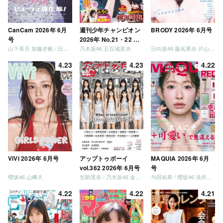
CanCam 2026年 6月
週刊少年チャンピオン
BRODY 2026年 6月号
号
2026年 No.21・22 合
山下美月 加藤史帆 / 日向坂46 大野愛実
乃木坂46 五百城茉央
日向坂46 藤嶌果歩 片山紗希 松尾桜 金村美玖 髙橋未来虹
併号
4.23
4.23
4.22
ViVi 2026年 6月号
アップトゥボーイ
MAQUIA 2026年 6月
vol.362 2026年 6月号
号
櫻坂46 山﨑天
生駒里奈 / 乃木坂46 金川紗耶 森平麗心
与田祐希 / 櫻坂46 浅井恋乃未
4.22
4.22
4.21