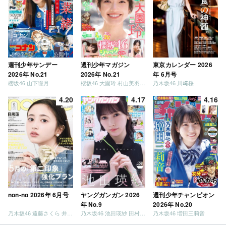
週刊少年サンデー
週刊少年マガジン
東京カレンダー 2026
2026年 No.21
2026年 No.21
年 6月号
櫻坂46 山下瞳月
櫻坂46 大園玲 村山美羽 稲熊ひな
乃木坂46 川﨑桜
4.20
4.17
4.16
non-no 2026年 6月号
ヤングガンガン 2026
週刊少年チャンピオン
年 No.9
2026年 No.20
乃木坂46 遠藤さくら 井上和 / 日向坂46 小坂菜緒
乃木坂46 池田瑛紗 田村真佑
乃木坂46 増田三莉音