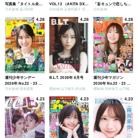
写真集「タイトル未
VOL.12 （AKITA DXシ
「妄キュンで恋しちゃ
乃木坂46 金川紗耶
日向坂46 正源司陽子 宮地すみれ
日向坂46
定」
リーズ）
いましょう」「どっち
が強いか決めましょ
4.28
4.28
4.28
う」「ご褒美でロケし
ましょう」「フレンド
リーになりましょう」
「笑って卒業を祝いま
しょう」 [Blu-ray]
週刊少年サンデー
B.L.T. 2026年 6月号
週刊少年マガジン
2026年 No.22・23 合
2026年 No.22・23 合
乃木坂46 賀喜遥香
櫻坂46 山下瞳月 武元唯衣 / 乃木坂46 海邉朱莉
櫻坂46 田村保乃 山下瞳月 山川宇衣
併号
併号
4.23
4.23
4.23