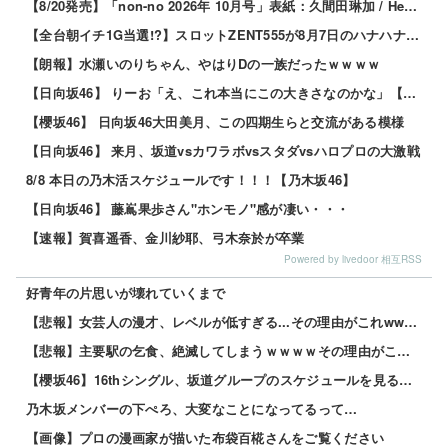
【8/20発売】「non-no 2026年 10月号」表紙：久間田琳加 / Hearts2Hearts
【全台朝イチ1G当選!?】スロットZENT555が8月7日のハナハナにモーニングを仕込んだらしいｗｗｗｗ
【朗報】水瀬いのりちゃん、やはりDの一族だったｗｗｗｗ
【日向坂46】 りーお「え、これ本当にこの大きさなのかな」【藤嶌果歩 1st写真集】
【櫻坂46】 日向坂46大田美月、この四期生らと交流がある模様
【日向坂46】 来月、坂道vsカワラボvsスタダvsハロプロの大激戦
8/8 本日の乃木活スケジュールです！！！【乃木坂46】
【日向坂46】 藤嶌果歩さん"ホンモノ"感が凄い・・・
【速報】賀喜遥香、金川紗耶、弓木奈於が卒業
Powered by livedoor 相互RSS
好青年の片思いが壊れていくまで
【悲報】女芸人の漫才、レベルが低すぎる...その理由がこれwww 他
【悲報】主要駅の乞食、絶滅してしまうｗｗｗｗその理由がこれｗｗｗｗ 他
【櫻坂46】16thシングル、坂道グループのスケジュールを見ると…
乃木坂メンバーの下ぺろ、大変なことになってるって…
【画像】プロの漫画家が描いた布袋百椛さんをご覧ください