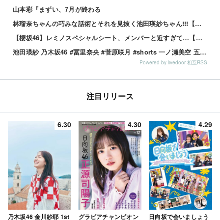
山本彩『まずい、7月が終わる
林瑠奈ちゃんの巧みな話術とそれを見抜く池田瑛紗ちゃん!!!【乃木坂46】
【櫻坂46】レミノスペシャルシート、メンバーと近すぎて…【全国ツアー2026】
池田瑛紗 乃木坂46 #冨里奈央 #菅原咲月 #shorts 一ノ瀬美空 五百城茉央 瀬戸口心月 奥の反応まとめ
Powered by livedoor 相互RSS
注目リリース
6.30
4.30
4.29
乃木坂46 金川紗耶 1st
グラビアチャンピオン
日向坂で会いましょう