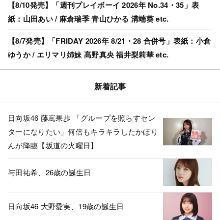
【8/10発売】「週刊プレイボーイ 2026年 No.34・35」表
紙：山田あい / 麻倉瑞季 青山ひかる 溝端葵 etc.
【8/7発売】「FRIDAY 2026年 8/21・28 合併号」表紙：小倉
ゆうか / エリマリ姉妹 髙野真央 福井梨莉華 etc.
新着記事
日向坂46 藤嶌果歩 「グループを照らすセン
ターになりたい」何倍もキラキラしたかほり
んが降臨【坂道の火曜日】
与田祐希、26歳の誕生日
日向坂46 大野愛実、19歳の誕生日