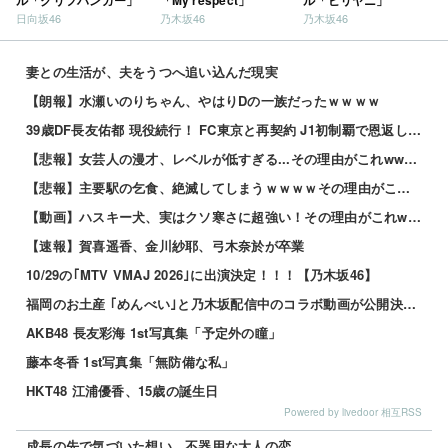
ル「クリフハンガー」
「My respect」
ル「ビリヤニ」
日向坂46
乃木坂46
乃木坂46
妻との生活が、夫をうつへ追い込んだ現実
【朗報】水瀬いのりちゃん、やはりDの一族だったｗｗｗｗ
39歳DF長友佑都 現役続行！ FC東京と再契約 J1初制覇で恩返し誓う 今日ホーム町田戦で正式表明
【悲報】女芸人の漫才、レベルが低すぎる...その理由がこれwww 他
【悲報】主要駅の乞食、絶滅してしまうｗｗｗｗその理由がこれｗｗｗｗ 他
【動画】ハスキー犬、実はクソ寒さに超強い！その理由がこれwwwwww 他
【速報】賀喜遥香、金川紗耶、弓木奈於が卒業
10/29の｢MTV VMAJ 2026｣に出演決定！！！【乃木坂46】
福岡のお土産 ｢めんべい｣と乃木坂配信中のコラボ動画が公開決定！！！【乃木坂46】
AKB48 長友彩海 1st写真集「予定外の瞳」
藤本冬香 1st写真集「無防備な私」
HKT48 江浦優香、15歳の誕生日
Powered by livedoor 相互RSS
成長の先で気づいた想い、不器用な大人の恋