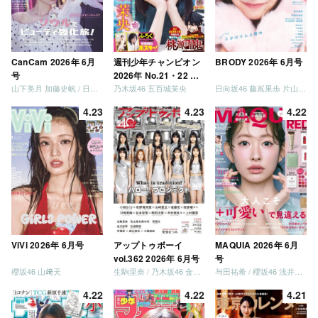
CanCam 2026年 6月
週刊少年チャンピオン
BRODY 2026年 6月号
号
2026年 No.21・22 合
山下美月 加藤史帆 / 日向坂46 大野愛実
乃木坂46 五百城茉央
日向坂46 藤嶌果歩 片山紗希 松尾桜 金村美玖 髙橋未来虹
併号
4.23
4.23
4.22
ViVi 2026年 6月号
アップトゥボーイ
MAQUIA 2026年 6月
vol.362 2026年 6月号
号
櫻坂46 山﨑天
生駒里奈 / 乃木坂46 金川紗耶 森平麗心
与田祐希 / 櫻坂46 浅井恋乃未
4.22
4.22
4.21