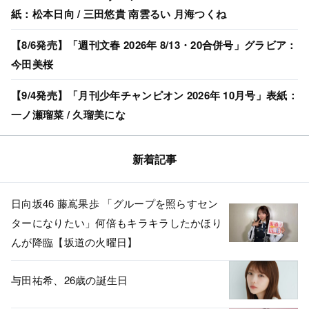
紙：松本日向 / 三田悠貴 南雲るい 月海つくね
【8/6発売】「週刊文春 2026年 8/13・20合併号」グラビア：
今田美桜
【9/4発売】「月刊少年チャンピオン 2026年 10月号」表紙：
一ノ瀬瑠菜 / 久瑠美にな
新着記事
日向坂46 藤嶌果歩 「グループを照らすセン
ターになりたい」何倍もキラキラしたかほり
んが降臨【坂道の火曜日】
与田祐希、26歳の誕生日