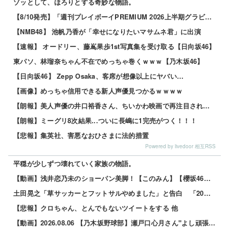
ゾッとして、ほろりとする奇妙な物語。
【8/10発売】「週刊プレイボーイPREMIUM 2026上半期グラビア傑作選」
【NMB48】 池帆乃香が「幸せになりたいマサムネ君」に出演
【速報】 オードリー、藤嶌果歩1st写真集を受け取る【日向坂46】
東パソ、林瑠奈ちゃん不在でめっちゃ巻くｗｗｗ【乃木坂46】
【日向坂46】 Zepp Osaka、客席が想像以上にヤバい…
【画像】めっちゃ信用できる新人声優見つかるｗｗｗｗ
【朗報】美人声優の井口裕香さん、ちいかわ映画で再注目されるｗｗｗｗ
【朗報】ミーグリ8次結果...ついに長嶋に1完売がつく！！！
【悲報】集英社、害悪なおひさまに法的措置
Powered by livedoor 相互RSS
平穏が少しずつ壊れていく家族の物語。
【動画】浅井恋乃未のショーパン美脚！【このみん】【櫻坂46】 他
土田晃之「草サッカーとフットサルやめました」と告白 「20代の若手が来るんです。つまんなくて」 他
【悲報】クロちゃん、とんでもないツイートをする 他
【動画】2026.08.06 【乃木坂野球部】瀬戸口心月さん"よし頑張るぞの気持ち"の始球式【コラボ第5弾】