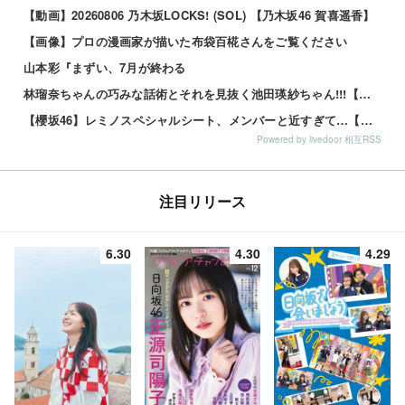
【動画】20260806 乃木坂LOCKS! (SOL) 【乃木坂46 賀喜遥香】
【画像】プロの漫画家が描いた布袋百椛さんをご覧ください
山本彩『まずい、7月が終わる
林瑠奈ちゃんの巧みな話術とそれを見抜く池田瑛紗ちゃん!!!【乃木坂46】
【櫻坂46】レミノスペシャルシート、メンバーと近すぎて…【全国ツアー2026】
Powered by livedoor 相互RSS
注目リリース
6.30
4.30
4.29