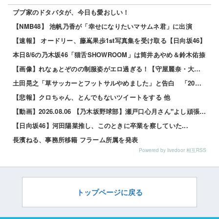
ブブ家のドタバタが、今日も愛おしい！
【NMB48】 池帆乃香が「幸せになりたいマサムネ君」に出演
【速報】 オードリー、藤嶌果歩1st写真集を受け取る【日向坂46】
本日8/6の乃木坂46「猫舌SHOWROOM」は筒井あやめ＆鈴木佑捺
【画像】れなぁとぞのの制服姿がエロ過ぎる！【守屋麗奈・大園玲】【櫻坂46】 他
土田晃之「草サッカーとフットサルやめました」と告白 「20代の若手が来るんです。つまんなくて」 他
【悲報】クロちゃん、とんでもないツイートをする 他
【動画】2026.08.06 【乃木坂野球部】瀬戸口心月さん"よし頑張るぞの気持ち"の始球式【コラ...
【日向坂46】河田陽菜推し、このときに卒業を察していた...
長濱ねる、事務所移籍 フラーム所属を発表
Powered by livedoor 相互RSS
トップページに戻る