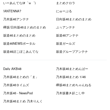
いーあんてな(#゜ｗ゜)
まとめクロラ
!ANTENNA?
にゅーぷる
乃木坂46アンテナ
日向坂46まとめのまとめ
欅坂/日向坂46まとめのまとめ
ぷぅアンテナ
坂道46まとめのまとめ
坂道46アンテナ
坂道46NEWSポータル
坂道ガールズ
坂道46ぽこぽこあんてな
坂道グループアンテナ
Daily AKB48
乃木坂46まとめんばー
乃木坂46まとめの「ま」
乃木坂46まとめ 1/46
乃木坂46タイムズ
欅坂46まとめちゃんねる
乃木坂46 - NewsPod
乃木坂書き起こし中
乃木坂46まとめ 乃木りんく