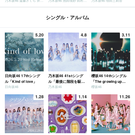
乃木坂46 遠藤さくら 井上和 / 日向坂46 小坂菜緒
乃木坂46 池田瑛紗 田村真佑
乃木坂46 増田三莉音
シングル・アルバム
5.20
4.8
3.11
日向坂46 17thシング
乃木坂46 41stシング
櫻坂46 14thシングル
ル「Kind of love」
ル「最後に階段を駆け
「The growing up
日向坂46
乃木坂46
櫻坂46
上がったのはいつ
train」
だ？」
1.28
1.14
11.26