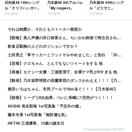
日向坂46 16thシング
乃木坂46 5thアルバム
乃木坂46 40thシング
ル「クリフハンガー」
「My respect」
ル「ビリヤニ」
日向坂46
乃木坂46
乃木坂46
それは純愛か、それともストーカー疑惑か
【朗報】美人声優の井口裕香さん、ちいかわ映画で再注目されるｗｗｗｗ
飲食店勤務の人どのポジションですか？
土田晃之「草サッカーとフットサルやめました」と告白 「20代の若手が来るんです。つまんなくて」 他
【悲報】クロちゃん、とんでもないツイートをする 他
【画像】セクシー女優・三浦恵理子、全裸ナマ乳がHすぎる 他
【動画】乃木坂野球部の若鷹軍団のダンスかわええ！！！【乃木坂46】
奥田いろはちゃん、市民プールで18m泳ぐ！！！【乃木坂46】
【朗報】ミーグリ8次結果...ついに長嶋に1完売がつく！！！
AKB48 長友彩海 1st写真集「予定外の瞳」
藤本冬香 1st写真集「無防備な私」
HKT48 江浦優香、15歳の誕生日
Powered by livedoor 相互RSS