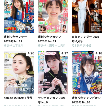
週刊少年サンデー
週刊少年マガジン
東京カレンダー 2026
2026年 No.21
2026年 No.21
年 6月号
櫻坂46 山下瞳月
櫻坂46 大園玲 村山美羽 稲熊ひな
乃木坂46 川﨑桜
4.20
4.17
4.16
non-no 2026年 6月号
ヤングガンガン 2026
週刊少年チャンピオン
年 No.9
2026年 No.20