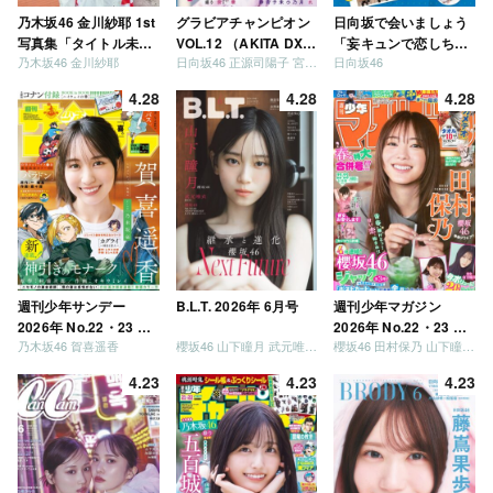
乃木坂46 金川紗耶 1st
グラビアチャンピオン
日向坂で会いましょう
写真集「タイトル未
VOL.12 （AKITA DXシ
「妄キュンで恋しちゃ
乃木坂46 金川紗耶
日向坂46 正源司陽子 宮地すみれ
日向坂46
定」
リーズ）
いましょう」「どっち
が強いか決めましょ
4.28
4.28
4.28
う」「ご褒美でロケし
ましょう」「フレンド
リーになりましょう」
「笑って卒業を祝いま
しょう」 [Blu-ray]
週刊少年サンデー
B.L.T. 2026年 6月号
週刊少年マガジン
2026年 No.22・23 合
2026年 No.22・23 合
乃木坂46 賀喜遥香
櫻坂46 山下瞳月 武元唯衣 / 乃木坂46 海邉朱莉
櫻坂46 田村保乃 山下瞳月 山川宇衣
併号
併号
4.23
4.23
4.23