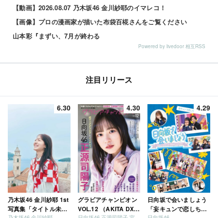
【動画】2026.08.07 乃木坂46 金川紗耶のイマレコ！
【画像】プロの漫画家が描いた布袋百椛さんをご覧ください
山本彩『まずい、7月が終わる
Powered by livedoor 相互RSS
注目リリース
6.30
4.30
4.29
乃木坂46 金川紗耶 1st
グラビアチャンピオン
日向坂で会いましょう
写真集「タイトル未
VOL.12 （AKITA DXシ
「妄キュンで恋しちゃ
乃木坂46 金川紗耶
日向坂46 正源司陽子 宮地すみれ
日向坂46
定」
リーズ）
いましょう」「どっち