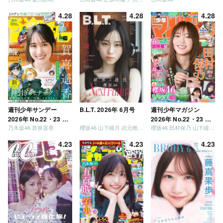
が強いか決めましょ
4.28
4.28
4.28
う」「ご褒美でロケし
ましょう」「フレンド
リーになりましょう」
「笑って卒業を祝いま
しょう」 [Blu-ray]
週刊少年サンデー
B.L.T. 2026年 6月号
週刊少年マガジン
2026年 No.22・23 合
2026年 No.22・23 合
乃木坂46 賀喜遥香
櫻坂46 山下瞳月 武元唯衣 / 乃木坂46 海邉朱莉
櫻坂46 田村保乃 山下瞳月 山川宇衣
併号
併号
4.23
4.23
4.23