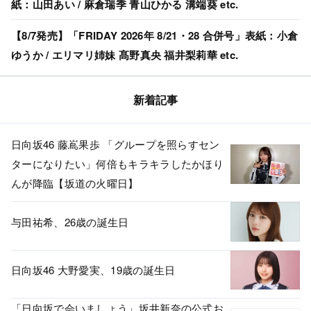
紙：山田あい / 麻倉瑞季 青山ひかる 溝端葵 etc.
【8/7発売】「FRIDAY 2026年 8/21・28 合併号」表紙：小倉
ゆうか / エリマリ姉妹 髙野真央 福井梨莉華 etc.
新着記事
日向坂46 藤嶌果歩 「グループを照らすセン
ターになりたい」何倍もキラキラしたかほり
んが降臨【坂道の火曜日】
与田祐希、26歳の誕生日
日向坂46 大野愛実、19歳の誕生日
「日向坂で会いましょう」坂井新奈の公式お