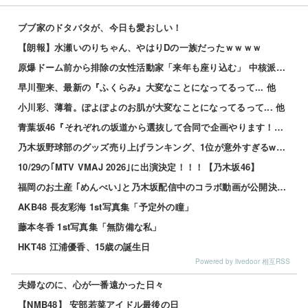
ブブ家のドタバタが、今日も愛おしい！
【朗報】水瀬いのりちゃん、やはりDの一族だったｗｗｗｗ
原爆ドーム前から排除の女性活動家「来年も座り込む」 中核派から分裂後、初の目立つ活動
早川聖来、最新の『ふくらみ』大変なことになってるって... 他
小川彩、薄着。ぽよぽよのお肌が大変なことになってるって... 他
青葉坂46『それぞれの坂道から選抜して合同で企画やります！』←これが最悪だよな 他
乃木坂野球部のグッズ売り上げランキング、1位が意外すぎるwwwwwwww
10/29の｢MTV VMAJ 2026｣に出演決定！！！【乃木坂46】
福岡のお土産 ｢めんべい｣と乃木坂配信中のコラボ動画が公開決定！！！【乃木坂46】
AKB48 長友彩海 1st写真集「予定外の瞳」
藤本冬香 1st写真集「無防備な私」
HKT48 江浦優香、15歳の誕生日
Powered by livedoor 相互RSS
夫婦なのに、心が一番遠かった日々
【NMB48】 安部若菜アイドル最後の日