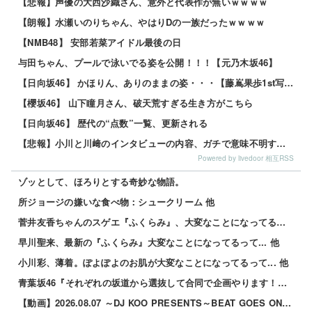
【悲報】声優の大西沙織さん、意外と代表作が無いｗｗｗｗ
【朗報】水瀬いのりちゃん、やはりDの一族だったｗｗｗｗ
【NMB48】 安部若菜アイドル最後の日
与田ちゃん、プールで泳いでる姿を公開！！！【元乃木坂46】
【日向坂46】 かほりん、ありのままの姿・・・【藤嶌果歩1st写真集】
【櫻坂46】 山下瞳月さん、破天荒すぎる生き方がこちら
【日向坂46】 歴代の“点数”一覧、更新される
【悲報】小川と川﨑のインタビューの内容、ガチで意味不明すぎる
Powered by livedoor 相互RSS
ゾッとして、ほろりとする奇妙な物語。
所ジョージの嫌いな食べ物：シュークリーム 他
菅井友香ちゃんのスゲエ『ふくらみ』、大変なことになってるって... 他
早川聖来、最新の『ふくらみ』大変なことになってるって... 他
小川彩、薄着。ぽよぽよのお肌が大変なことになってるって... 他
青葉坂46『それぞれの坂道から選抜して合同で企画やります！』←これが最悪だよな 他
【動画】2026.08.07 ～DJ KOO PRESENTS～BEAT GOES ON 【鈴木佑捺 (乃木坂46)】