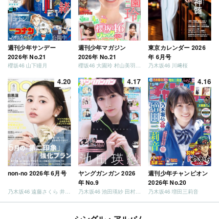
週刊少年サンデー
週刊少年マガジン
東京カレンダー 2026
2026年 No.21
2026年 No.21
年 6月号
櫻坂46 山下瞳月
櫻坂46 大園玲 村山美羽 稲熊ひな
乃木坂46 川﨑桜
4.20
4.17
4.16
non-no 2026年 6月号
ヤングガンガン 2026
週刊少年チャンピオン
年 No.9
2026年 No.20
乃木坂46 遠藤さくら 井上和 / 日向坂46 小坂菜緒
乃木坂46 池田瑛紗 田村真佑
乃木坂46 増田三莉音
シングル・アルバム