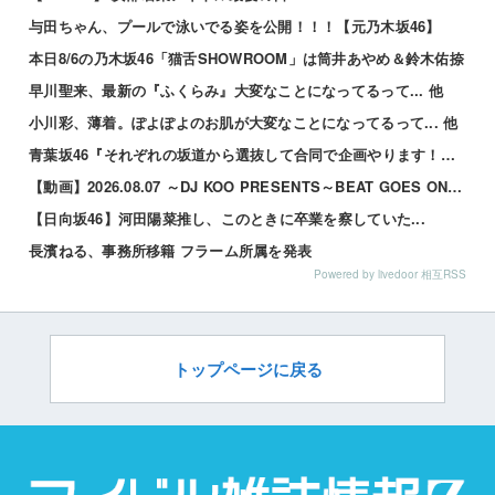
与田ちゃん、プールで泳いでる姿を公開！！！【元乃木坂46】
本日8/6の乃木坂46「猫舌SHOWROOM」は筒井あやめ＆鈴木佑捺
早川聖来、最新の『ふくらみ』大変なことになってるって... 他
小川彩、薄着。ぽよぽよのお肌が大変なことになってるって... 他
青葉坂46『それぞれの坂道から選抜して合同で企画やります！』←これが最悪だよな 他
【動画】2026.08.07 ～DJ KOO PRESENTS～BEAT GOES ON 【鈴木佑捺...
【日向坂46】河田陽菜推し、このときに卒業を察していた...
長濱ねる、事務所移籍 フラーム所属を発表
Powered by livedoor 相互RSS
トップページに戻る