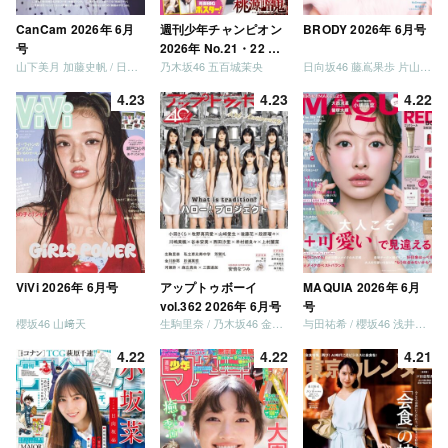
CanCam 2026年 6月
週刊少年チャンピオン
BRODY 2026年 6月号
号
2026年 No.21・22 合
山下美月 加藤史帆 / 日向坂46 大野愛実
乃木坂46 五百城茉央
日向坂46 藤嶌果歩 片山紗希 松尾桜 金村美玖 髙橋未来虹
併号
4.23
4.23
4.22
ViVi 2026年 6月号
アップトゥボーイ
MAQUIA 2026年 6月
vol.362 2026年 6月号
号
櫻坂46 山﨑天
生駒里奈 / 乃木坂46 金川紗耶 森平麗心
与田祐希 / 櫻坂46 浅井恋乃未
4.22
4.22
4.21