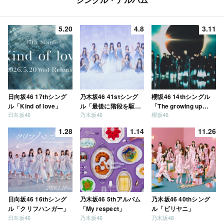
5.20
4.8
3.11
日向坂46 17thシング
乃木坂46 41stシング
櫻坂46 14thシングル
ル「Kind of love」
ル「最後に階段を駆け
「The growing up
日向坂46
乃木坂46
櫻坂46
上がったのはいつ
train」
だ？」
1.28
1.14
11.26
日向坂46 16thシング
乃木坂46 5thアルバム
乃木坂46 40thシング
ル「クリフハンガー」
「My respect」
ル「ビリヤニ」
日向坂46
乃木坂46
乃木坂46