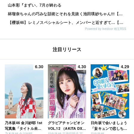
山本彩『まずい、7月が終わる
林瑠奈ちゃんの巧みな話術とそれを見抜く池田瑛紗ちゃん!!!【乃木坂46】
【櫻坂46】レミノスペシャルシート、メンバーと近すぎて…【全国ツアー2026】
Powered by livedoor 相互RSS
注目リリース
6.30
4.30
4.29
乃木坂46 金川紗耶 1st
グラビアチャンピオン
日向坂で会いましょう
写真集「タイトル未
VOL.12 （AKITA DXシ
「妄キュンで恋しちゃ
乃木坂46 金川紗耶
日向坂46 正源司陽子 宮地すみれ
日向坂46