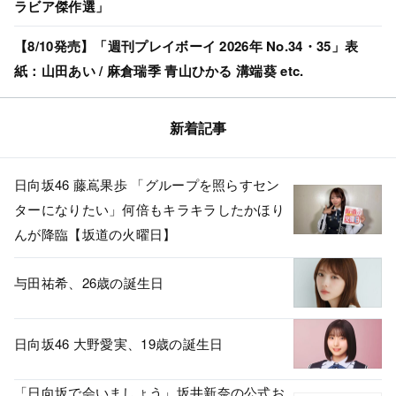
ラビア傑作選」
【8/10発売】「週刊プレイボーイ 2026年 No.34・35」表
紙：山田あい / 麻倉瑞季 青山ひかる 溝端葵 etc.
新着記事
日向坂46 藤嶌果歩 「グループを照らすセン
ターになりたい」何倍もキラキラしたかほり
んが降臨【坂道の火曜日】
与田祐希、26歳の誕生日
日向坂46 大野愛実、19歳の誕生日
「日向坂で会いましょう」坂井新奈の公式お