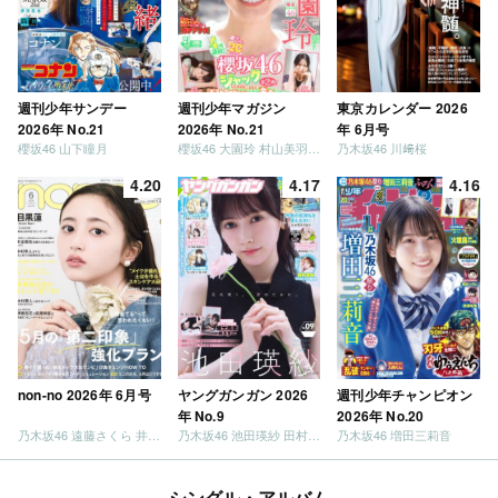
週刊少年サンデー
週刊少年マガジン
東京カレンダー 2026
2026年 No.21
2026年 No.21
年 6月号
櫻坂46 山下瞳月
櫻坂46 大園玲 村山美羽 稲熊ひな
乃木坂46 川﨑桜
4.20
4.17
4.16
non-no 2026年 6月号
ヤングガンガン 2026
週刊少年チャンピオン
年 No.9
2026年 No.20
乃木坂46 遠藤さくら 井上和 / 日向坂46 小坂菜緒
乃木坂46 池田瑛紗 田村真佑
乃木坂46 増田三莉音
シングル・アルバム