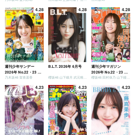
定」
リーズ）
いましょう」「どっち
が強いか決めましょ
4.28
4.28
4.28
う」「ご褒美でロケし
ましょう」「フレンド
リーになりましょう」
「笑って卒業を祝いま
しょう」 [Blu-ray]
週刊少年サンデー
B.L.T. 2026年 6月号
週刊少年マガジン
2026年 No.22・23 合
2026年 No.22・23 合
乃木坂46 賀喜遥香
櫻坂46 山下瞳月 武元唯衣 / 乃木坂46 海邉朱莉
櫻坂46 田村保乃 山下瞳月 山川宇衣
併号
併号
4.23
4.23
4.23