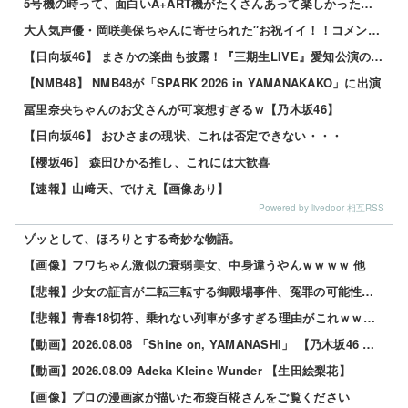
5号機の時って、面白いA+ART機がたくさんあって楽しかったよなｗｗｗ
大人気声優・岡咲美保ちゃんに寄せられた″お祝イイ！！コメント”一覧ｗｗｗｗ
【日向坂46】 まさかの楽曲も披露！『三期生LIVE』愛知公演のレポがこちら
【NMB48】 NMB48が「SPARK 2026 in YAMANAKAKO」に出演
冨里奈央ちゃんのお父さんが可哀想すぎるｗ【乃木坂46】
【日向坂46】 おひさまの現状、これは否定できない・・・
【櫻坂46】 森田ひかる推し、これには大歓喜
【速報】山﨑天、でけえ【画像あり】
Powered by livedoor 相互RSS
ゾッとして、ほろりとする奇妙な物語。
【画像】フワちゃん激似の衰弱美女、中身違うやんｗｗｗｗ 他
【悲報】少女の証言が二転三転する御殿場事件、冤罪の可能性で少年たち涙目・・・その理由とはｗｗｗｗ 他
【悲報】青春18切符、乗れない列車が多すぎる理由がこれｗｗｗｗ 他
【動画】2026.08.08 「Shine on, YAMANASHI」 【乃木坂46 鈴木佑捺 コメント】
【動画】2026.08.09 Adeka Kleine Wunder 【生田絵梨花】
【画像】プロの漫画家が描いた布袋百椛さんをご覧ください