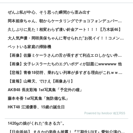
ぜんぶ私が中心、そう思った瞬間から歪み出す
岡本姫奈ちゃん、朝からケータリングでチョコフォンデュパーティー！！！【乃木坂46】
久しぶりに見た！相変わらず凄い針金アート！！！【乃木坂46】
大人気声優・岡咲美保ちゃんに寄せられた″お祝イイ！！コメント”一覧ｗｗｗｗ
ペットいる家庭の掃除機
【画像】佐藤ミケーラさんの舌が長すぎて利点エロしかない件ｗｗｗｗｗ 他
【画像】女子レスラーたちのエグいボディが話題にwwwwww 他
【悲報】青春18切符、乗れない列車が多すぎる理由がこれｗｗｗｗ 他
【速報】山﨑天、でけえ【画像あり】
AKB48 長友彩海 1st写真集「予定外の瞳」
藤本冬香 1st写真集「無防備な私」
HKT48 江浦優香、15歳の誕生日
Powered by livedoor 相互RSS
1420gの娘がくれた“生きる力”。
【日向坂46】 まさかの楽曲も披露！『三期生LIVE』愛知公演のレポがこちら