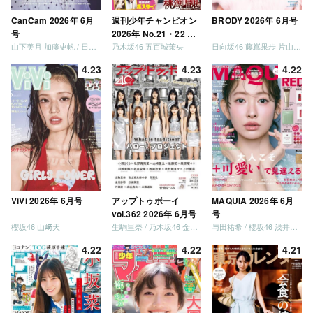
CanCam 2026年 6月
週刊少年チャンピオン
BRODY 2026年 6月号
号
2026年 No.21・22 合
山下美月 加藤史帆 / 日向坂46 大野愛実
乃木坂46 五百城茉央
日向坂46 藤嶌果歩 片山紗希 松尾桜 金村美玖 髙橋未来虹
併号
4.23
4.23
4.22
ViVi 2026年 6月号
アップトゥボーイ
MAQUIA 2026年 6月
vol.362 2026年 6月号
号
櫻坂46 山﨑天
生駒里奈 / 乃木坂46 金川紗耶 森平麗心
与田祐希 / 櫻坂46 浅井恋乃未
4.22
4.22
4.21