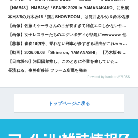
【NMB48】 NMB48が「SPARK 2026 in YAMANAKAKO」に出演
本日8/6の乃木坂46「猫舌SHOWROOM」は筒井あやめ＆鈴木佑捺
【画像】佐藤ミケーラさんの舌が長すぎて利点エロしかない件ｗｗｗｗｗ 他
【画像】女子レスラーたちのエグいボディが話題にwwwwww 他
【悲報】青春18切符、乗れない列車が多すぎる理由がこれｗｗｗｗ 他
【動画】2026.08.08 「Shine on, YAMANASHI」 【乃木坂46 鈴木佑捺 コ...
【日向坂46】河田陽菜推し、このときに卒業を察していた...
長濱ねる、事務所移籍 フラーム所属を発表
Powered by livedoor 相互RSS
トップページに戻る