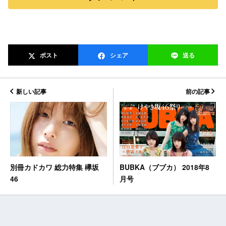
ポスト
シェア
送る
新しい記事
前の記事
BUBKA（ブブカ） 2018年8
別冊カドカワ 総力特集 欅坂
月号
46