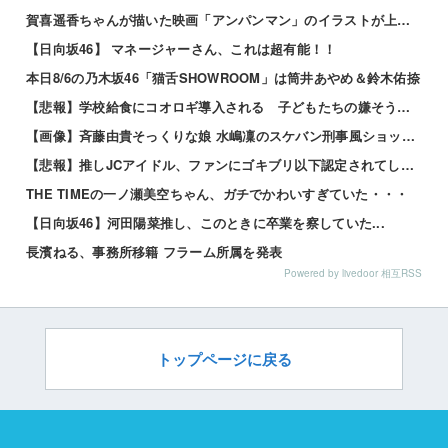
賀喜遥香ちゃんが描いた映画「アンパンマン」のイラストが上手すぎる！！！【乃木坂46】
【日向坂46】 マネージャーさん、これは超有能！！
本日8/6の乃木坂46「猫舌SHOWROOM」は筒井あやめ＆鈴木佑捺
【悲報】学校給食にコオロギ導入される 子どもたちの嫌そうな顔がリアルすぎｗｗｗｗｗ 他
【画像】斉藤由貴そっくりな娘 水嶋凜のスケバン刑事風ショットがこちらｗｗｗ 他
【悲報】推しJCアイドル、ファンにゴキブリ以下認定されてしまうｗｗｗｗ 他
THE TIMEの一ノ瀬美空ちゃん、ガチでかわいすぎていた・・・
【日向坂46】河田陽菜推し、このときに卒業を察していた...
長濱ねる、事務所移籍 フラーム所属を発表
Powered by livedoor 相互RSS
トップページに戻る