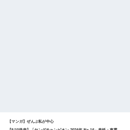
【マンガ】ぜんぶ私が中心
【8/10発売】「ヤングチャンピオン 2026年 No.16」表紙：東雲うみ / 斉藤優里 えなこ 高鶴桃羽 etc.