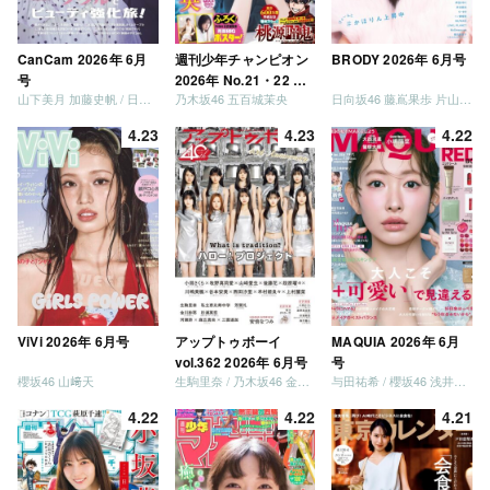
CanCam 2026年 6月
週刊少年チャンピオン
BRODY 2026年 6月号
号
2026年 No.21・22 合
山下美月 加藤史帆 / 日向坂46 大野愛実
乃木坂46 五百城茉央
日向坂46 藤嶌果歩 片山紗希 松尾桜 金村美玖 髙橋未来虹
併号
4.23
4.23
4.22
ViVi 2026年 6月号
アップトゥボーイ
MAQUIA 2026年 6月
vol.362 2026年 6月号
号
櫻坂46 山﨑天
生駒里奈 / 乃木坂46 金川紗耶 森平麗心
与田祐希 / 櫻坂46 浅井恋乃未
4.22
4.22
4.21