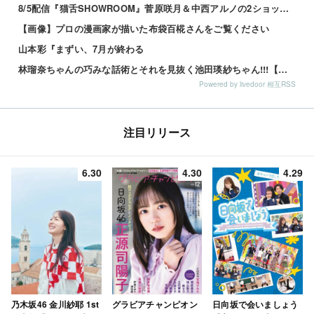
8/5配信『猫舌SHOWROOM』菅原咲月＆中西アルノの2ショット2枚！！【乃木坂46】
【画像】プロの漫画家が描いた布袋百椛さんをご覧ください
山本彩『まずい、7月が終わる
林瑠奈ちゃんの巧みな話術とそれを見抜く池田瑛紗ちゃん!!!【乃木坂46】
Powered by livedoor 相互RSS
注目リリース
6.30
4.30
4.29
乃木坂46 金川紗耶 1st
グラビアチャンピオン
日向坂で会いましょう