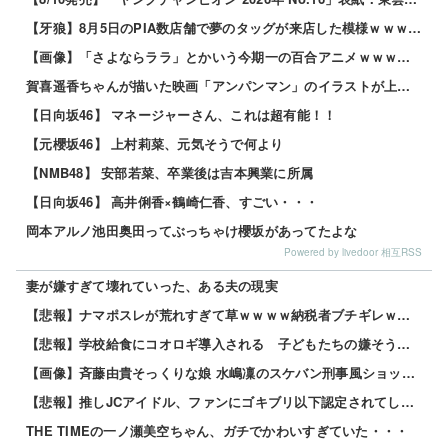
【牙狼】8月5日のPIA数店舗で夢のタッグが来店した模様ｗｗｗｗｗ
【画像】「さよならララ」とかいう今期一の百合アニメｗｗｗｗｗ
賀喜遥香ちゃんが描いた映画「アンパンマン」のイラストが上手すぎる！！！【乃木坂46】
【日向坂46】 マネージャーさん、これは超有能！！
【元櫻坂46】 上村莉菜、元気そうで何より
【NMB48】 安部若菜、卒業後は吉本興業に所属
【日向坂46】 高井俐香×鶴崎仁香、すごい・・・
岡本アルノ池田奥田ってぶっちゃけ櫻坂があってたよな
Powered by livedoor 相互RSS
妻が嫌すぎて壊れていった、ある夫の現実
【悲報】ナマポスレが荒れすぎて草ｗｗｗｗ納税者ブチギレｗｗｗｗ 他
【悲報】学校給食にコオロギ導入される 子どもたちの嫌そうな顔がリアルすぎｗｗｗｗｗ 他
【画像】斉藤由貴そっくりな娘 水嶋凜のスケバン刑事風ショットがこちらｗｗｗ 他
【悲報】推しJCアイドル、ファンにゴキブリ以下認定されてしまうｗｗｗｗ 他
THE TIMEの一ノ瀬美空ちゃん、ガチでかわいすぎていた・・・