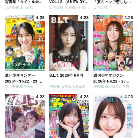
写真集「タイトル未
VOL.12 （AKITA DXシ
「妄キュンで恋しちゃ
乃木坂46 金川紗耶
日向坂46 正源司陽子 宮地すみれ
日向坂46
定」
リーズ）
いましょう」「どっち
が強いか決めましょ
4.28
4.28
4.28
う」「ご褒美でロケし
ましょう」「フレンド
リーになりましょう」
「笑って卒業を祝いま
しょう」 [Blu-ray]
週刊少年サンデー
B.L.T. 2026年 6月号
週刊少年マガジン
2026年 No.22・23 合
2026年 No.22・23 合
乃木坂46 賀喜遥香
櫻坂46 山下瞳月 武元唯衣 / 乃木坂46 海邉朱莉
櫻坂46 田村保乃 山下瞳月 山川宇衣
併号
併号
4.23
4.23
4.23