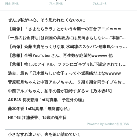
日向坂46
乃木坂46
乃木坂46
ぜんぶ私が中心、そう思われたくないのに
【画像】「さよならララ」とかいう今期一の百合アニメｗｗｗｗｗ
｢一流のお金持ち｣は銀座の高級店には見向きもしない…"本物"を知る富裕層が行きつく"究極のスシ"の正...
【画像】斉藤由貴そっくりな娘 水嶋凜のスケバン刑事風ショットがこちらｗｗｗ 他
【悲報】全裸YouTuberさん、再生数が絶望的wwwww 他
【悲報】推しJCアイドル、ファンにゴキブリ以下認定されてしまうｗｗｗｗ 他
過去、最も「乃木坂らしい女子」って小坂菜緒だよなwwwww
菅原咲月ちゃんと中西アルノちゃん、５期６期合同ライブをおねだり！！！【乃木坂46】
中西アルノちゃん、拍手の音が独特すぎるｗ【乃木坂46】
AKB48 長友彩海 1st写真集「予定外の瞳」
藤本冬香 1st写真集「無防備な私」
HKT48 江浦優香、15歳の誕生日
Powered by livedoor 相互RSS
小さなすれ違いが、夫を追い詰めていく