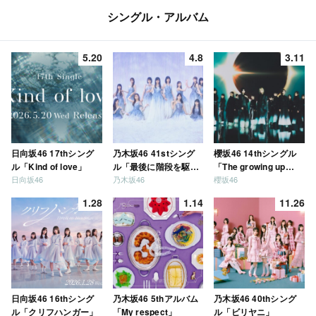
シングル・アルバム
5.20
4.8
3.11
日向坂46 17thシング
乃木坂46 41stシング
櫻坂46 14thシングル
ル「Kind of love」
ル「最後に階段を駆け
「The growing up
日向坂46
乃木坂46
櫻坂46
上がったのはいつ
train」
だ？」
1.28
1.14
11.26
日向坂46 16thシング
乃木坂46 5thアルバム
乃木坂46 40thシング
ル「クリフハンガー」
「My respect」
ル「ビリヤニ」