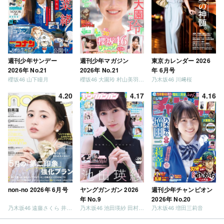
週刊少年サンデー
週刊少年マガジン
東京カレンダー 2026
2026年 No.21
2026年 No.21
年 6月号
櫻坂46 山下瞳月
櫻坂46 大園玲 村山美羽 稲熊ひな
乃木坂46 川﨑桜
4.20
4.17
4.16
non-no 2026年 6月号
ヤングガンガン 2026
週刊少年チャンピオン
年 No.9
2026年 No.20
乃木坂46 遠藤さくら 井上和 / 日向坂46 小坂菜緒
乃木坂46 池田瑛紗 田村真佑
乃木坂46 増田三莉音