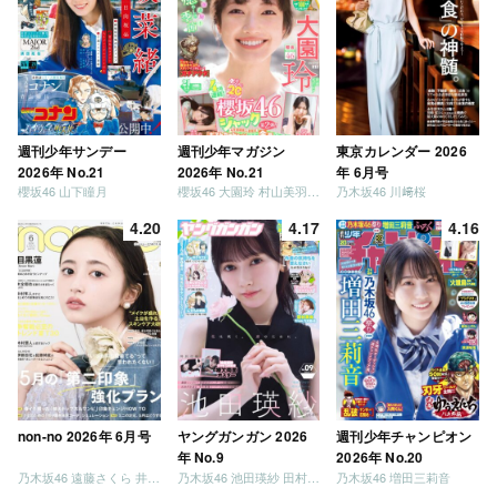
週刊少年サンデー
週刊少年マガジン
東京カレンダー 2026
2026年 No.21
2026年 No.21
年 6月号
櫻坂46 山下瞳月
櫻坂46 大園玲 村山美羽 稲熊ひな
乃木坂46 川﨑桜
4.20
4.17
4.16
non-no 2026年 6月号
ヤングガンガン 2026
週刊少年チャンピオン
年 No.9
2026年 No.20
乃木坂46 遠藤さくら 井上和 / 日向坂46 小坂菜緒
乃木坂46 池田瑛紗 田村真佑
乃木坂46 増田三莉音