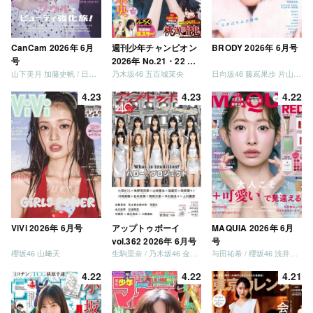
CanCam 2026年 6月
週刊少年チャンピオン
BRODY 2026年 6月号
号
2026年 No.21・22 合
山下美月 加藤史帆 / 日向坂46 大野愛実
乃木坂46 五百城茉央
日向坂46 藤嶌果歩 片山紗希 松尾桜 金村美玖 髙橋未来虹
併号
4.23
4.23
4.22
ViVi 2026年 6月号
アップトゥボーイ
MAQUIA 2026年 6月
vol.362 2026年 6月号
号
櫻坂46 山﨑天
生駒里奈 / 乃木坂46 金川紗耶 森平麗心
与田祐希 / 櫻坂46 浅井恋乃未
4.22
4.22
4.21