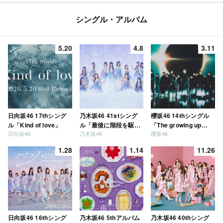
シングル・アルバム
5.20
4.8
3.11
日向坂46 17thシング
乃木坂46 41stシング
櫻坂46 14thシングル
ル「Kind of love」
ル「最後に階段を駆け
「The growing up
日向坂46
乃木坂46
櫻坂46
上がったのはいつ
train」
だ？」
1.28
1.14
11.26
日向坂46 16thシング
乃木坂46 5thアルバム
乃木坂46 40thシング