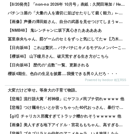
【8/20発売】「non-no 2026年 10月号」表紙：久間田琳加 / Hearts2Hearts
パチンコ屋の「大量の人を適切に並ばせたりして裁く能力」←これガチで凄いよなｗｗｗ
【画像】声優の澤田姫さん、自分の武器を見せつけてしまうｗｗｗｗ
【NMB48】 鬼レンチャンに坂下真心きたあああああ
冨里奈央ちゃん、罰ゲームのセミをずっと気にしてたｗ【乃木坂46】
【日向坂46】 これは贅沢... バチバチにキメるモデルメンバーこちら
【櫻坂46】 山下瞳月さん、破天荒すぎる生き方がこちら
【日向坂46】 歴代の“点数”一覧、更新される
櫻坂4期生、色白の生足を披露....我慢できる男０人だろ・・・
Powered by livedoor 相互RSS
大変だけど幸せ。等身大の子育て物語。
【悲報】流行語大賞「村神様」にヤフコメ民ブチ切れｗｗｗｗ 他
【悲報】つけ麺冷たいとか言っちゃった40代おっさん、暴行で私人逮捕されるｗｗｗｗ 他
【gif】チャリカス邪魔すぎてトラック轢かれそうｗｗｗｗｗ 他
【画像】美人すぎる地下アイドル・宮花ももちゃん、高すぎるスペックがこちらｗｗｗｗ 他
【悲報】ブタゴリラとか往年のアニメキャラ、いま放送したら大問題になる模様www 他