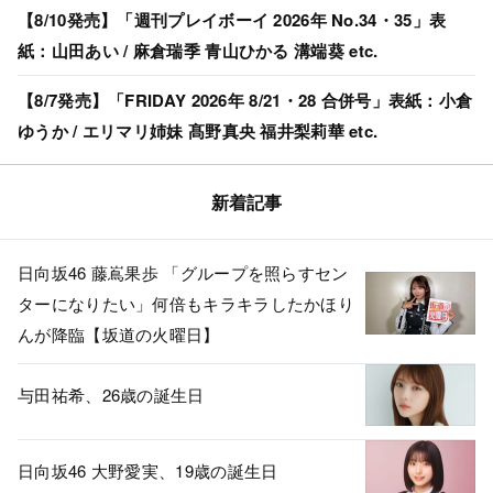
【8/10発売】「週刊プレイボーイ 2026年 No.34・35」表
紙：山田あい / 麻倉瑞季 青山ひかる 溝端葵 etc.
【8/7発売】「FRIDAY 2026年 8/21・28 合併号」表紙：小倉
ゆうか / エリマリ姉妹 髙野真央 福井梨莉華 etc.
新着記事
日向坂46 藤嶌果歩 「グループを照らすセン
ターになりたい」何倍もキラキラしたかほり
んが降臨【坂道の火曜日】
与田祐希、26歳の誕生日
日向坂46 大野愛実、19歳の誕生日