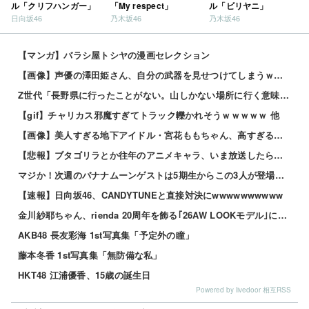
ル「クリフハンガー」
「My respect」
ル「ビリヤニ」
日向坂46
乃木坂46
乃木坂46
【マンガ】バラシ屋トシヤの漫画セレクション
【画像】声優の澤田姫さん、自分の武器を見せつけてしまうｗｗｗｗ
Z世代「長野県に行ったことがない。山しかない場所に行く意味ある？」←これ
【gif】チャリカス邪魔すぎてトラック轢かれそうｗｗｗｗｗ 他
【画像】美人すぎる地下アイドル・宮花ももちゃん、高すぎるスペックがこちらｗｗｗｗ 他
【悲報】ブタゴリラとか往年のアニメキャラ、いま放送したら大問題になる模様www 他
マジか！次週のバナナムーンゲストは5期生からこの3人が登場！！！【乃木坂46】
【速報】日向坂46、CANDYTUNEと直接対決にwwwwwwwwww
金川紗耶ちゃん、rienda 20周年を飾る｢26AW LOOKモデル｣に就任！！！【乃木坂46】
AKB48 長友彩海 1st写真集「予定外の瞳」
藤本冬香 1st写真集「無防備な私」
HKT48 江浦優香、15歳の誕生日
Powered by livedoor 相互RSS