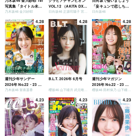
乃木坂46 金川紗耶 1st
グラビアチャンピオン
日向坂で会いましょう
写真集「タイトル未
VOL.12 （AKITA DXシ
「妄キュンで恋しちゃ
乃木坂46 金川紗耶
日向坂46 正源司陽子 宮地すみれ
日向坂46
定」
リーズ）
いましょう」「どっち
が強いか決めましょ
4.28
4.28
4.28
う」「ご褒美でロケし
ましょう」「フレンド
リーになりましょう」
「笑って卒業を祝いま
しょう」 [Blu-ray]
週刊少年サンデー
B.L.T. 2026年 6月号
週刊少年マガジン
2026年 No.22・23 合
2026年 No.22・23 合
乃木坂46 賀喜遥香
櫻坂46 山下瞳月 武元唯衣 / 乃木坂46 海邉朱莉
櫻坂46 田村保乃 山下瞳月 山川宇衣
併号
併号
4.23
4.23
4.23