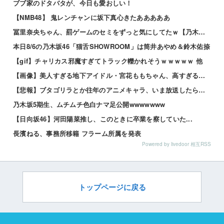
ブブ家のドタバタが、今日も愛おしい！
【NMB48】 鬼レンチャンに坂下真心きたあああああ
冨里奈央ちゃん、罰ゲームのセミをずっと気にしてたｗ【乃木坂46】
本日8/6の乃木坂46「猫舌SHOWROOM」は筒井あやめ＆鈴木佑捺
【gif】チャリカス邪魔すぎてトラック轢かれそうｗｗｗｗｗ 他
【画像】美人すぎる地下アイドル・宮花ももちゃん、高すぎるスペックがこちらｗｗｗｗ 他
【悲報】ブタゴリラとか往年のアニメキャラ、いま放送したら大問題になる模様www 他
乃木坂5期生、ムチムチ色白ナマ足公開wwwwwww
【日向坂46】河田陽菜推し、このときに卒業を察していた...
長濱ねる、事務所移籍 フラーム所属を発表
Powered by livedoor 相互RSS
トップページに戻る