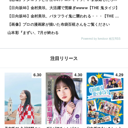
【日向坂46】金村美玖、大活躍で荒稼ぎwwww【THE 鬼タイジ】
【日向坂46】金村美玖、バタフライ鬼に襲われる・・・【THE 鬼タイジ】
【画像】プロの漫画家が描いた布袋百椛さんをご覧ください
山本彩『まずい、7月が終わる
Powered by livedoor 相互RSS
注目リリース
6.30
4.30
4.29