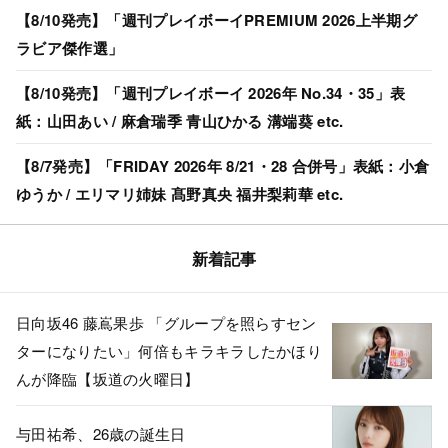
【8/10発売】「週刊プレイボーイPREMIUM 2026上半期グ
ラビア傑作選」
【8/10発売】「週刊プレイボーイ 2026年 No.34・35」表
紙：山田あい / 麻倉瑞季 青山ひかる 溝端葵 etc.
【8/7発売】「FRIDAY 2026年 8/21・28 合併号」表紙：小倉
ゆうか / エリマリ姉妹 髙野真央 福井梨莉華 etc.
新着記事
日向坂46 藤嶌果歩 「グループを照らすセン
ターになりたい」何倍もキラキラしたかほり
んが降臨【坂道の火曜日】
与田祐希、26歳の誕生日