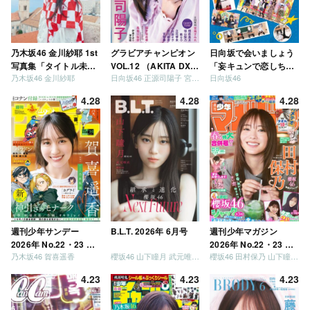
乃木坂46 金川紗耶 1st
グラビアチャンピオン
日向坂で会いましょう
写真集「タイトル未
VOL.12 （AKITA DXシ
「妄キュンで恋しちゃ
乃木坂46 金川紗耶
日向坂46 正源司陽子 宮地すみれ
日向坂46
定」
リーズ）
いましょう」「どっち
が強いか決めましょ
4.28
4.28
4.28
う」「ご褒美でロケし
ましょう」「フレンド
リーになりましょう」
「笑って卒業を祝いま
しょう」 [Blu-ray]
週刊少年サンデー
B.L.T. 2026年 6月号
週刊少年マガジン
2026年 No.22・23 合
2026年 No.22・23 合
乃木坂46 賀喜遥香
櫻坂46 山下瞳月 武元唯衣 / 乃木坂46 海邉朱莉
櫻坂46 田村保乃 山下瞳月 山川宇衣
併号
併号
4.23
4.23
4.23