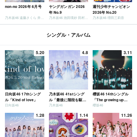
non-no 2026年 6月号
ヤングガンガン 2026
週刊少年チャンピオン
年 No.9
2026年 No.20
乃木坂46 遠藤さくら 井上和 / 日向坂46 小坂菜緒
乃木坂46 池田瑛紗 田村真佑
乃木坂46 増田三莉音
シングル・アルバム
5.20
4.8
3.11
日向坂46 17thシング
乃木坂46 41stシング
櫻坂46 14thシングル
ル「Kind of love」
ル「最後に階段を駆け
「The growing up
日向坂46
乃木坂46
櫻坂46
上がったのはいつ
train」
だ？」
1.28
1.14
11.26