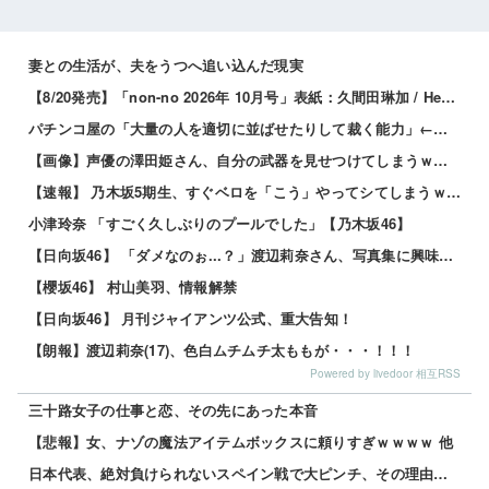
妻との生活が、夫をうつへ追い込んだ現実
【8/20発売】「non-no 2026年 10月号」表紙：久間田琳加 / Hearts2Hearts
パチンコ屋の「大量の人を適切に並ばせたりして裁く能力」←これガチで凄いよなｗｗｗ
【画像】声優の澤田姫さん、自分の武器を見せつけてしまうｗｗｗｗ
【速報】 乃木坂5期生、すぐベロを「こう」やってシてしまうｗｗｗｗｗｗ
小津玲奈 「すごく久しぶりのプールでした」【乃木坂46】
【日向坂46】 「ダメなのぉ...？」渡辺莉奈さん、写真集に興味津々
【櫻坂46】 村山美羽、情報解禁
【日向坂46】 月刊ジャイアンツ公式、重大告知！
【朗報】渡辺莉奈(17)、色白ムチムチ太ももが・・・！！！
Powered by livedoor 相互RSS
三十路女子の仕事と恋、その先にあった本音
【悲報】女、ナゾの魔法アイテムボックスに頼りすぎｗｗｗｗ 他
日本代表、絶対負けられないスペイン戦で大ピンチ、その理由がこれｗｗｗｗ 他