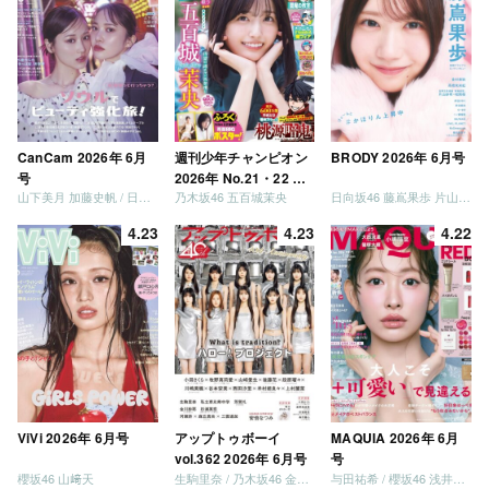
CanCam 2026年 6月
週刊少年チャンピオン
BRODY 2026年 6月号
号
2026年 No.21・22 合
山下美月 加藤史帆 / 日向坂46 大野愛実
乃木坂46 五百城茉央
日向坂46 藤嶌果歩 片山紗希 松尾桜 金村美玖 髙橋未来虹
併号
4.23
4.23
4.22
ViVi 2026年 6月号
アップトゥボーイ
MAQUIA 2026年 6月
vol.362 2026年 6月号
号
櫻坂46 山﨑天
生駒里奈 / 乃木坂46 金川紗耶 森平麗心
与田祐希 / 櫻坂46 浅井恋乃未