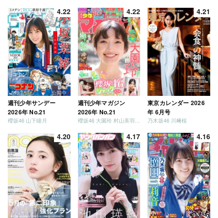
4.22
4.22
4.21
週刊少年サンデー
週刊少年マガジン
東京カレンダー 2026
2026年 No.21
2026年 No.21
年 6月号
櫻坂46 山下瞳月
櫻坂46 大園玲 村山美羽 稲熊ひな
乃木坂46 川﨑桜
4.20
4.17
4.16