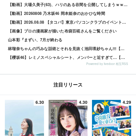
【動画】大場久美子(63)、ハリのある谷間を公開してしまうｗｗｗ 他
【動画】20260808 乃木坂46 岡本姫奈のおかひな時間
【動画】2026.08.08 【タコパ】東京パソコンクラブのイベントの打ち上げしてみた！【話が尽きない】 ／ 乃木坂配信中
【画像】プロの漫画家が描いた布袋百椛さんをご覧ください
山本彩『まずい、7月が終わる
林瑠奈ちゃんの巧みな話術とそれを見抜く池田瑛紗ちゃん!!!【乃木坂46】
【櫻坂46】レミノスペシャルシート、メンバーと近すぎて…【全国ツアー2026】
Powered by livedoor 相互RSS
注目リリース
6.30
4.30
4.29