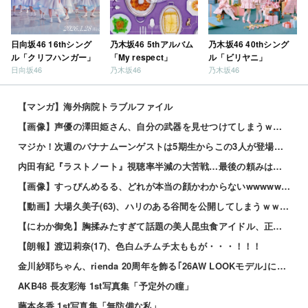
日向坂46 16thシング
乃木坂46 5thアルバム
乃木坂46 40thシング
ル「クリフハンガー」
「My respect」
ル「ビリヤニ」
日向坂46
乃木坂46
乃木坂46
【マンガ】海外病院トラブルファイル
【画像】声優の澤田姫さん、自分の武器を見せつけてしまうｗｗｗｗ
マジか！次週のバナナムーンゲストは5期生からこの3人が登場！！！【乃木坂46】
内田有紀『ラストノート』視聴率半減の大苦戦…最後の頼みは「優子劇場」坂井真紀の “猟奇的演技” が救...
【画像】すっぴんめるる、どれが本当の顔かわからないwwwww 他
【動画】大場久美子(63)、ハリのある谷間を公開してしまうｗｗｗ 他
【にわか御免】胸揉みたすぎて話題の美人昆虫食アイドル、正体がこちらwwwwww 他
【朗報】渡辺莉奈(17)、色白ムチムチ太ももが・・・！！！
金川紗耶ちゃん、rienda 20周年を飾る｢26AW LOOKモデル｣に就任！！！【乃木坂46】
AKB48 長友彩海 1st写真集「予定外の瞳」
藤本冬香 1st写真集「無防備な私」