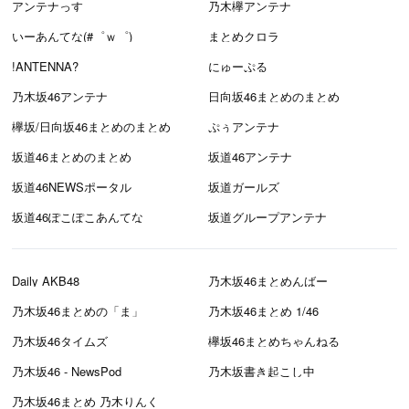
アンテナっす
乃木欅アンテナ
いーあんてな(#゜ｗ゜)
まとめクロラ
!ANTENNA?
にゅーぷる
乃木坂46アンテナ
日向坂46まとめのまとめ
欅坂/日向坂46まとめのまとめ
ぷぅアンテナ
坂道46まとめのまとめ
坂道46アンテナ
坂道46NEWSポータル
坂道ガールズ
坂道46ぽこぽこあんてな
坂道グループアンテナ
Daily AKB48
乃木坂46まとめんばー
乃木坂46まとめの「ま」
乃木坂46まとめ 1/46
乃木坂46タイムズ
欅坂46まとめちゃんねる
乃木坂46 - NewsPod
乃木坂書き起こし中
乃木坂46まとめ 乃木りんく