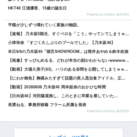
HKT48 江浦優香、15歳の誕生日
Powered by livedoor 相互RSS
平穏が少しずつ壊れていく家族の物語。
【速報】 乃木坂5期生、すぐベロを「こう」やってシてしまうｗｗｗｗｗｗ
小津玲奈 「すごく久しぶりのプールでした」【乃木坂46】
本日8/6の乃木坂46「猫舌SHOWROOM」は筒井あやめ＆鈴木佑捺
【画像】すっぴんめるる、どれが本当の顔かわからないwwwww 他
【動画】大場久美子(63)、ハリのある谷間を公開してしまうｗｗｗ 他
【にわか御免】胸揉みたすぎて話題の美人昆虫食アイドル、正体がこちらwwwwww 他
【動画】20260808 乃木坂46 岡本姫奈のおかひな時間
【日向坂46】河田陽菜推し、このときに卒業を察していた...
長濱ねる、事務所移籍 フラーム所属を発表
Powered by livedoor 相互RSS