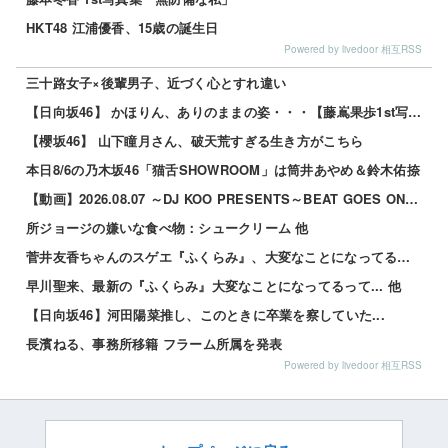
HKT48 江浦優香、15歳の誕生日
Powered by livedoor 相互RSS
三十路女子×後輩男子、近づく心とすれ違い
【日向坂46】 かほりん、ありのままの姿・・・【藤嶌果歩1st写真集】
【櫻坂46】 山下瞳月さん、破天荒すぎる生き方がこちら
本日8/6の乃木坂46「猫舌SHOWROOM」は筒井あやめ＆鈴木佑捺
【動画】2026.08.07 ～DJ KOO PRESENTS～BEAT GOES ON 【鈴木佑捺...
所ジョージの嫌いな食べ物：シュークリーム 他
菅井友香ちゃんのスゲエ『ふくらみ』、大変なことになってるって... 他
早川聖来、最新の『ふくらみ』大変なことになってるって... 他
【日向坂46】河田陽菜推し、このときに卒業を察していた...
長濱ねる、事務所移籍 フラーム所属を発表
Powered by livedoor 相互RSS