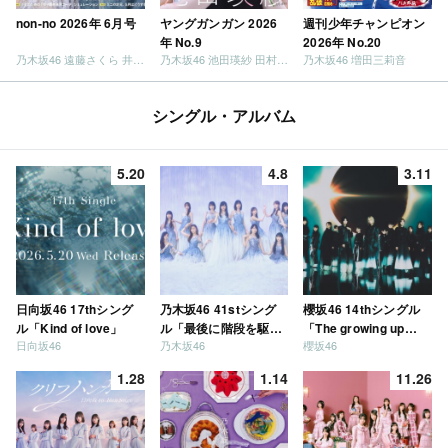
non-no 2026年 6月号
ヤングガンガン 2026
週刊少年チャンピオン
年 No.9
2026年 No.20
乃木坂46 遠藤さくら 井上和 / 日向坂46 小坂菜緒
乃木坂46 池田瑛紗 田村真佑
乃木坂46 増田三莉音
シングル・アルバム
5.20
4.8
3.11
日向坂46 17thシング
乃木坂46 41stシング
櫻坂46 14thシングル
ル「Kind of love」
ル「最後に階段を駆け
「The growing up
日向坂46
乃木坂46
櫻坂46
上がったのはいつ
train」
だ？」
1.28
1.14
11.26