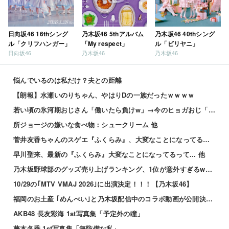
日向坂46 16thシング
乃木坂46 5thアルバム
乃木坂46 40thシング
ル「クリフハンガー」
「My respect」
ル「ビリヤニ」
日向坂46
乃木坂46
乃木坂46
悩んでいるのは私だけ？夫との距離
【朗報】水瀬いのりちゃん、やはりDの一族だったｗｗｗｗ
若い頃の氷河期おじさん「働いたら負けw」→今のヒョガおじ「惣菜たけぇよ..」自業自得で草
所ジョージの嫌いな食べ物：シュークリーム 他
菅井友香ちゃんのスゲエ『ふくらみ』、大変なことになってるって... 他
早川聖来、最新の『ふくらみ』大変なことになってるって... 他
乃木坂野球部のグッズ売り上げランキング、1位が意外すぎるwwwwwwww
10/29の｢MTV VMAJ 2026｣に出演決定！！！【乃木坂46】
福岡のお土産 ｢めんべい｣と乃木坂配信中のコラボ動画が公開決定！！！【乃木坂46】
AKB48 長友彩海 1st写真集「予定外の瞳」
藤本冬香 1st写真集「無防備な私」