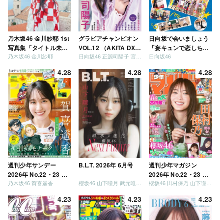
乃木坂46 金川紗耶 1st
グラビアチャンピオン
日向坂で会いましょう
写真集「タイトル未
VOL.12 （AKITA DXシ
「妄キュンで恋しちゃ
乃木坂46 金川紗耶
日向坂46 正源司陽子 宮地すみれ
日向坂46
定」
リーズ）
いましょう」「どっち
が強いか決めましょ
4.28
4.28
4.28
う」「ご褒美でロケし
ましょう」「フレンド
リーになりましょう」
「笑って卒業を祝いま
しょう」 [Blu-ray]
週刊少年サンデー
B.L.T. 2026年 6月号
週刊少年マガジン
2026年 No.22・23 合
2026年 No.22・23 合
乃木坂46 賀喜遥香
櫻坂46 山下瞳月 武元唯衣 / 乃木坂46 海邉朱莉
櫻坂46 田村保乃 山下瞳月 山川宇衣
併号
併号
4.23
4.23
4.23