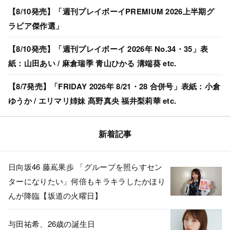
【8/10発売】「週刊プレイボーイPREMIUM 2026上半期グ
ラビア傑作選」
【8/10発売】「週刊プレイボーイ 2026年 No.34・35」表
紙：山田あい / 麻倉瑞季 青山ひかる 溝端葵 etc.
【8/7発売】「FRIDAY 2026年 8/21・28 合併号」表紙：小倉
ゆうか / エリマリ姉妹 髙野真央 福井梨莉華 etc.
新着記事
日向坂46 藤嶌果歩 「グループを照らすセン
ターになりたい」何倍もキラキラしたかほり
んが降臨【坂道の火曜日】
与田祐希、26歳の誕生日