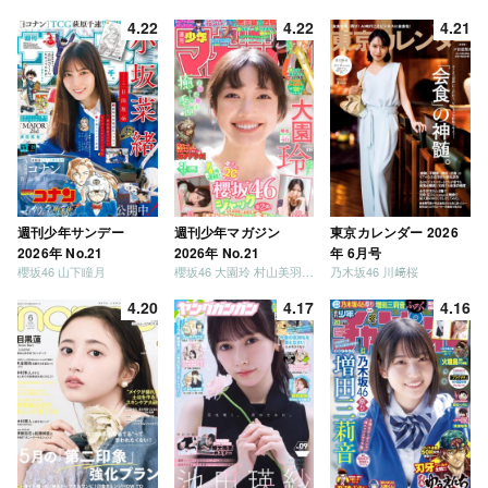
4.22
4.22
4.21
週刊少年サンデー
週刊少年マガジン
東京カレンダー 2026
2026年 No.21
2026年 No.21
年 6月号
櫻坂46 山下瞳月
櫻坂46 大園玲 村山美羽 稲熊ひな
乃木坂46 川﨑桜
4.20
4.17
4.16