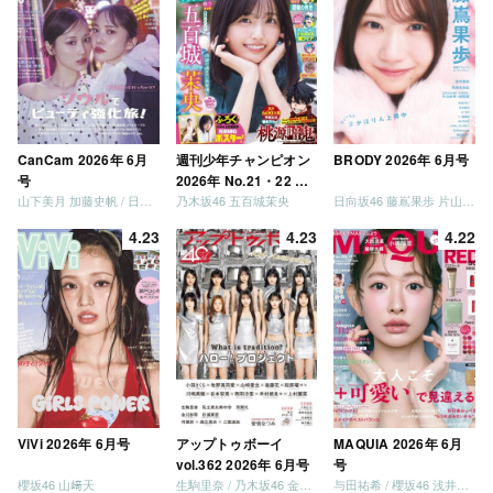
CanCam 2026年 6月
週刊少年チャンピオン
BRODY 2026年 6月号
号
2026年 No.21・22 合
山下美月 加藤史帆 / 日向坂46 大野愛実
乃木坂46 五百城茉央
日向坂46 藤嶌果歩 片山紗希 松尾桜 金村美玖 髙橋未来虹
併号
4.23
4.23
4.22
ViVi 2026年 6月号
アップトゥボーイ
MAQUIA 2026年 6月
vol.362 2026年 6月号
号
櫻坂46 山﨑天
生駒里奈 / 乃木坂46 金川紗耶 森平麗心
与田祐希 / 櫻坂46 浅井恋乃未