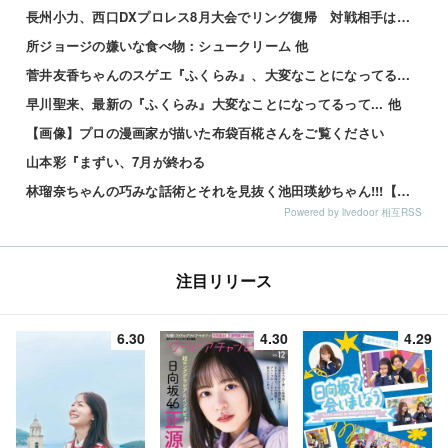
長州小力、西口DXプロレス8月大会でリング復帰 対戦相手はクロちゃん 他
所ジョージの嫌いな食べ物：シュークリーム 他
菅井友香ちゃんのスゲエ『ふくらみ』、大変なことになってるって... 他
早川聖来、最新の『ふくらみ』大変なことになってるって... 他
【画像】プロの漫画家が描いた布袋百椛さんをご覧ください
山本彩『まずい、7月が終わる
林瑠奈ちゃんの巧みな話術とそれを見抜く池田瑛紗ちゃん!!!【乃木坂46】
Powered by livedoor 相互RSS
注目リリース
6.30
4.30
4.29