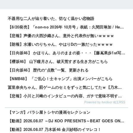
不器用な二人が辿り着いた、切なく温かい恋物語
【8/20発売】「non-no 2026年 10月号」表紙：久間田琳加 / Hearts2Hearts
【悲報】声優の大西沙織さん、意外と代表作が無いｗｗｗｗ
【朗報】水瀬いのりちゃん、やはりDの一族だったｗｗｗｗ
【日向坂46】 かほりん、ありのままの姿・・・【藤嶌果歩1st写真集】
【櫻坂46】 山下瞳月さん、破天荒すぎる生き方がこちら
【日向坂46】 歴代の“点数”一覧、更新される
【NMB48】 「ご乱心！士キャンプ」出演メンバーがこちら
冨里奈央ちゃん、罰ゲームのセミをずっと気にしてたｗ【乃木坂46】
【悲報】小川と川﨑のインタビューの内容、ガチで意味不明すぎる
Powered by livedoor 相互RSS
【マンガ】バラシ屋トシヤの漫画セレクション
【動画】2026.08.07 ～DJ KOO PRESENTS～BEAT GOES ON 【鈴木佑捺 (乃木坂46)】
【動画】2026.08.07 乃木坂46 金川紗耶のイマレコ！