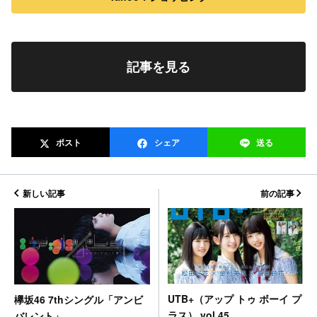
記事を見る
ポスト
シェア
送る
新しい記事
前の記事
UTB+（アップ トゥ ボーイ プ
欅坂46 7thシングル「アンビ
ラス） vol.45
バレント」