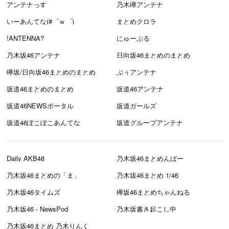
アンテナっす
乃木欅アンテナ
いーあんてな(#゜ｗ゜)
まとめクロラ
!ANTENNA?
にゅーぷる
乃木坂46アンテナ
日向坂46まとめのまとめ
欅坂/日向坂46まとめのまとめ
ぷぅアンテナ
坂道46まとめのまとめ
坂道46アンテナ
坂道46NEWSポータル
坂道ガールズ
坂道46ぽこぽこあんてな
坂道グループアンテナ
Daily AKB48
乃木坂46まとめんばー
乃木坂46まとめの「ま」
乃木坂46まとめ 1/46
乃木坂46タイムズ
欅坂46まとめちゃんねる
乃木坂46 - NewsPod
乃木坂書き起こし中
乃木坂46まとめ 乃木りんく