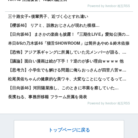
Powered by livedoor 相互RSS
三十路女子×後輩男子、近づく心とすれ違い
【櫻坂46】 リアミ、説教おじさんが現れた模様...
【日向坂46】 まさかの楽曲も披露！『三期生LIVE』愛知公演のレポがこちら
本日8/6の乃木坂46「猫舌SHOWROOM」は筒井あやめ＆鈴木佑捺
【恐怖】アジア系ギャングに所属していた元メンバーが語る、あの時のリアルすぎる体験談… 他
【議論】面白い漫画は絵が下手！？逆のが多い理由ｗｗｗｗ 他
【思考力】小学生でも解ける問題に俺らおっさんが四苦八苦ｗｗｗｗその答えは？ｗ 他
松尾美佑ちゃんの健康的な美ワキ、大変なことになってるって…
【日向坂46】河田陽菜推し、このときに卒業を察していた...
長濱ねる、事務所移籍 フラーム所属を発表
Powered by livedoor 相互RSS
トップページに戻る