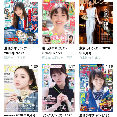
週刊少年サンデー
週刊少年マガジン
東京カレンダー 2026
2026年 No.21
2026年 No.21
年 6月号
櫻坂46 山下瞳月
櫻坂46 大園玲 村山美羽 稲熊ひな
乃木坂46 川﨑桜
4.20
4.17
4.16
non-no 2026年 6月号
ヤングガンガン 2026
週刊少年チャンピオン