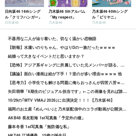
日向坂46 16thシング
乃木坂46 5thアルバム
乃木坂46 40thシング
ル「クリフハンガー」
「My respect」
ル「ビリヤニ」
日向坂46
乃木坂46
乃木坂46
不器用な二人が辿り着いた、切なく温かい恋物語
【朗報】水瀬いのりちゃん、やはりDの一族だったｗｗｗｗ
結婚って大きなイベントだと思いますか？
【恐怖】アジア系ギャングに所属していた元メンバーが語る、あの時のリアルすぎる体験談… 他
【議論】面白い漫画は絵が下手！？逆のが多い理由ｗｗｗｗ 他
【思考力】小学生でも解ける問題に俺らおっさんが四苦八苦ｗｗｗｗその答えは？ｗ 他
矢田萌華「6期生のビジュアル担当です」←この画像を見れば誰もが納得【画像あり】
10/29の｢MTV VMAJ 2026｣に出演決定！！！【乃木坂46】
福岡のお土産 ｢めんべい｣と乃木坂配信中のコラボ動画が公開決定！！！【乃木坂46】
AKB48 長友彩海 1st写真集「予定外の瞳」
藤本冬香 1st写真集「無防備な私」
HKT48 江浦優香、15歳の誕生日