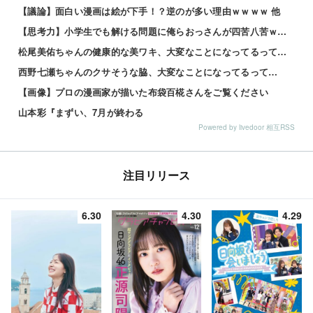
【議論】面白い漫画は絵が下手！？逆のが多い理由ｗｗｗｗ 他
【思考力】小学生でも解ける問題に俺らおっさんが四苦八苦ｗｗｗｗその答えは？ｗ 他
松尾美佑ちゃんの健康的な美ワキ、大変なことになってるって…
西野七瀬ちゃんのクサそうな脇、大変なことになってるって…
【画像】プロの漫画家が描いた布袋百椛さんをご覧ください
山本彩『まずい、7月が終わる
Powered by livedoor 相互RSS
注目リリース
6.30
4.30
4.29