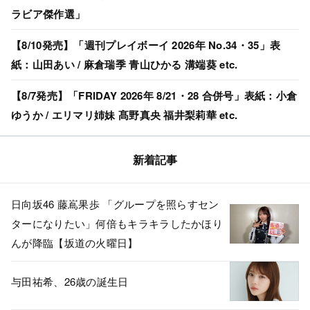
ラビア傑作選」
【8/10発売】「週刊プレイボーイ 2026年 No.34・35」表
紙：山田あい / 麻倉瑞季 青山ひかる 溝端葵 etc.
【8/7発売】「FRIDAY 2026年 8/21・28 合併号」表紙：小倉
ゆうか / エリマリ姉妹 髙野真央 福井梨莉華 etc.
新着記事
日向坂46 藤嶌果歩 「グループを照らすセン
ターになりたい」何倍もキラキラしたかほり
んが降臨【坂道の火曜日】
与田祐希、26歳の誕生日