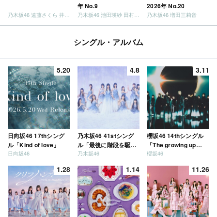
年 No.9
2026年 No.20
乃木坂46 遠藤さくら 井上和 / 日向坂46 小坂菜緒
乃木坂46 池田瑛紗 田村真佑
乃木坂46 増田三莉音
シングル・アルバム
5.20
4.8
3.11
日向坂46 17thシング
乃木坂46 41stシング
櫻坂46 14thシングル
ル「Kind of love」
ル「最後に階段を駆け
「The growing up
日向坂46
乃木坂46
櫻坂46
上がったのはいつ
train」
だ？」
1.28
1.14
11.26