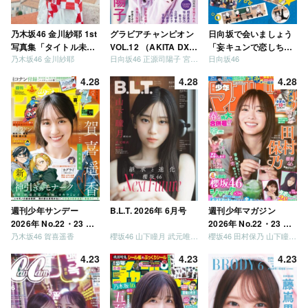
乃木坂46 金川紗耶 1st
グラビアチャンピオン
日向坂で会いましょう
写真集「タイトル未
VOL.12 （AKITA DXシ
「妄キュンで恋しちゃ
乃木坂46 金川紗耶
日向坂46 正源司陽子 宮地すみれ
日向坂46
定」
リーズ）
いましょう」「どっち
が強いか決めましょ
4.28
4.28
4.28
う」「ご褒美でロケし
ましょう」「フレンド
リーになりましょう」
「笑って卒業を祝いま
しょう」 [Blu-ray]
週刊少年サンデー
B.L.T. 2026年 6月号
週刊少年マガジン
2026年 No.22・23 合
2026年 No.22・23 合
乃木坂46 賀喜遥香
櫻坂46 山下瞳月 武元唯衣 / 乃木坂46 海邉朱莉
櫻坂46 田村保乃 山下瞳月 山川宇衣
併号
併号
4.23
4.23
4.23