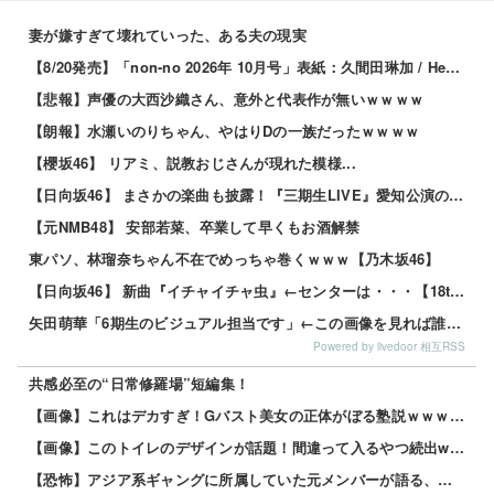
妻が嫌すぎて壊れていった、ある夫の現実
【8/20発売】「non-no 2026年 10月号」表紙：久間田琳加 / Hearts2Hearts
【悲報】声優の大西沙織さん、意外と代表作が無いｗｗｗｗ
【朗報】水瀬いのりちゃん、やはりDの一族だったｗｗｗｗ
【櫻坂46】 リアミ、説教おじさんが現れた模様...
【日向坂46】 まさかの楽曲も披露！『三期生LIVE』愛知公演のレポがこちら
【元NMB48】 安部若菜、卒業して早くもお酒解禁
東パソ、林瑠奈ちゃん不在でめっちゃ巻くｗｗｗ【乃木坂46】
【日向坂46】 新曲『イチャイチャ虫』←センターは・・・【18thシングル】
矢田萌華「6期生のビジュアル担当です」←この画像を見れば誰もが納得【画像あり】
Powered by livedoor 相互RSS
共感必至の“日常修羅場”短編集！
【画像】これはデカすぎ！Gバスト美女の正体がぼる塾説ｗｗｗｗ 他
【画像】このトイレのデザインが話題！間違って入るやつ続出www 他
【恐怖】アジア系ギャングに所属していた元メンバーが語る、あの時のリアルすぎる体験談… 他