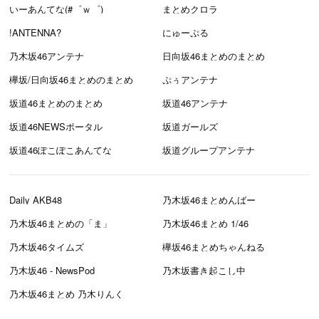
いーあんてな(#゜ｗ゜)
まとめクロラ
!ANTENNA?
にゅーぷる
乃木坂46アンテナ
日向坂46まとめのまとめ
欅坂/日向坂46まとめのまとめ
ぷぅアンテナ
坂道46まとめのまとめ
坂道46アンテナ
坂道46NEWSポータル
坂道ガールズ
坂道46ぽこぽこあんてな
坂道グループアンテナ
Daily AKB48
乃木坂46まとめんばー
乃木坂46まとめの「ま」
乃木坂46まとめ 1/46
乃木坂46タイムズ
欅坂46まとめちゃんねる
乃木坂46 - NewsPod
乃木坂書き起こし中
乃木坂46まとめ 乃木りんく