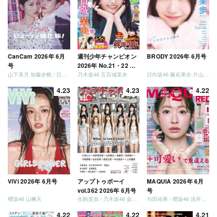
CanCam 2026年 6月
週刊少年チャンピオン
BRODY 2026年 6月号
号
2026年 No.21・22 合
山下美月 加藤史帆 / 日向坂46 大野愛実
乃木坂46 五百城茉央
日向坂46 藤嶌果歩 片山紗希 松尾桜 金村美玖 髙橋未来虹
併号
4.23
4.23
4.22
ViVi 2026年 6月号
アップトゥボーイ
MAQUIA 2026年 6月
vol.362 2026年 6月号
号
櫻坂46 山﨑天
生駒里奈 / 乃木坂46 金川紗耶 森平麗心
与田祐希 / 櫻坂46 浅井恋乃未
4.22
4.22
4.21