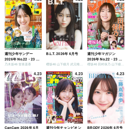
う」「ご褒美でロケし
ましょう」「フレンド
リーになりましょう」
「笑って卒業を祝いま
しょう」 [Blu-ray]
週刊少年サンデー
B.L.T. 2026年 6月号
週刊少年マガジン
2026年 No.22・23 合
2026年 No.22・23 合
乃木坂46 賀喜遥香
櫻坂46 山下瞳月 武元唯衣 / 乃木坂46 海邉朱莉
櫻坂46 田村保乃 山下瞳月 山川宇衣
併号
併号
4.23
4.23
4.23
CanCam 2026年 6月
週刊少年チャンピオン
BRODY 2026年 6月号