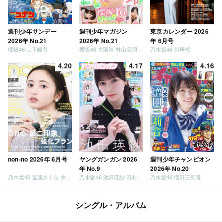
週刊少年サンデー
週刊少年マガジン
東京カレンダー 2026
2026年 No.21
2026年 No.21
年 6月号
櫻坂46 山下瞳月
櫻坂46 大園玲 村山美羽 稲熊ひな
乃木坂46 川﨑桜
4.20
4.17
4.16
non-no 2026年 6月号
ヤングガンガン 2026
週刊少年チャンピオン
年 No.9
2026年 No.20
乃木坂46 遠藤さくら 井上和 / 日向坂46 小坂菜緒
乃木坂46 池田瑛紗 田村真佑
乃木坂46 増田三莉音
シングル・アルバム