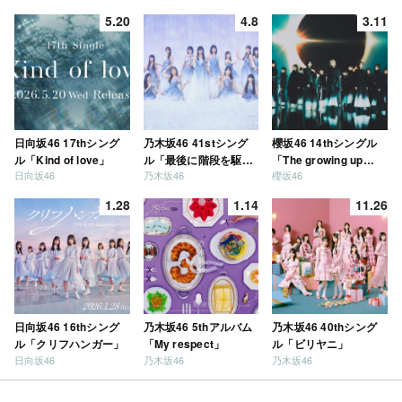
5.20
4.8
3.11
日向坂46 17thシング
乃木坂46 41stシング
櫻坂46 14thシングル
ル「Kind of love」
ル「最後に階段を駆け
「The growing up
日向坂46
乃木坂46
櫻坂46
上がったのはいつ
train」
だ？」
1.28
1.14
11.26
日向坂46 16thシング
乃木坂46 5thアルバム
乃木坂46 40thシング
ル「クリフハンガー」
「My respect」
ル「ビリヤニ」
日向坂46
乃木坂46
乃木坂46