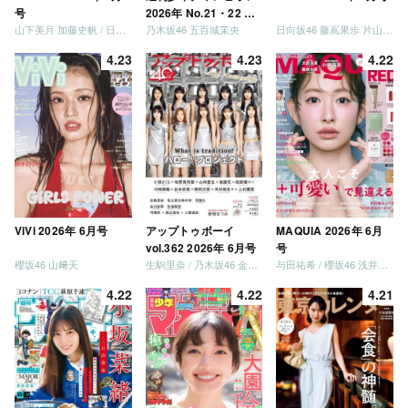
号
2026年 No.21・22 合
山下美月 加藤史帆 / 日向坂46 大野愛実
乃木坂46 五百城茉央
日向坂46 藤嶌果歩 片山紗希 松尾桜 金村美玖 髙橋未来虹
併号
4.23
4.23
4.22
ViVi 2026年 6月号
アップトゥボーイ
MAQUIA 2026年 6月
vol.362 2026年 6月号
号
櫻坂46 山﨑天
生駒里奈 / 乃木坂46 金川紗耶 森平麗心
与田祐希 / 櫻坂46 浅井恋乃未
4.22
4.22
4.21