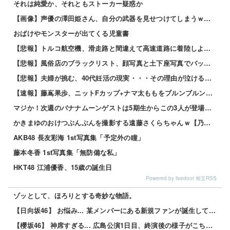
それは純愛か、それともストーカー疑惑か
【画像】声優の澤田姫さん、自分の武器を見せつけてしまうｗｗｗｗ
おばけやモンスターが出てくる児童書
【悲報】トルコ航空機、滑走路と間違えて高速道路に着陸しようとして墜落www 他
【悲報】風俗店のブラックリスト、顔写真と土下座写真でバッチリ管理されてる件ｗｗｗｗ 他
【悲報】夫婦が挑む、40代妊活の現実・・・その理由が泣けるｗｗｗｗ 他
【速報】藤嶌果歩、ニットFカップ+ナマ太ももをブルンブルン出しながらダンスwwwwww
マジか！次週のバナナムーンゲストは5期生からこの3人が登場！！！【乃木坂46】
かきまゆのおけつぶんぶんを撮影する遠藤さくらちゃんｗ【乃木坂46】
AKB48 長友彩海 1st写真集「予定外の瞳」
藤本冬香 1st写真集「無防備な私」
HKT48 江浦優香、15歳の誕生日
Powered by livedoor 相互RSS
ゾッとして、ほろりとする奇妙な物語。
【日向坂46】 お悩み... 某メンバーにある新規ファンが誕生していた
【櫻坂46】 神席すぎる... 広島公演1日目、終演後の様子がこちら【全国ツアー2026 What’...