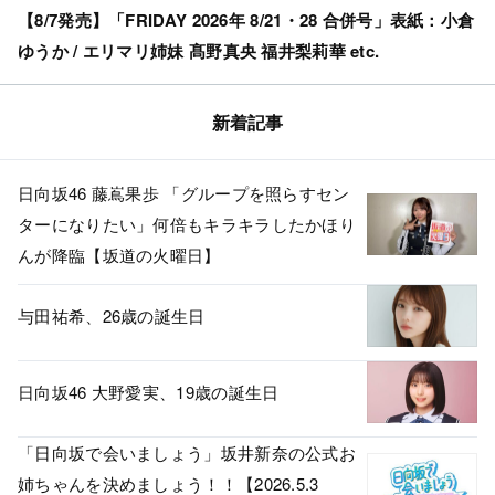
【8/7発売】「FRIDAY 2026年 8/21・28 合併号」表紙：小倉
ゆうか / エリマリ姉妹 髙野真央 福井梨莉華 etc.
新着記事
日向坂46 藤嶌果歩 「グループを照らすセン
ターになりたい」何倍もキラキラしたかほり
んが降臨【坂道の火曜日】
与田祐希、26歳の誕生日
日向坂46 大野愛実、19歳の誕生日
「日向坂で会いましょう」坂井新奈の公式お
姉ちゃんを決めましょう！！【2026.5.3