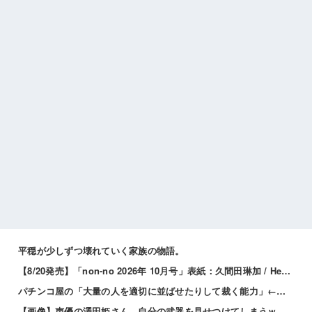
平穏が少しずつ壊れていく家族の物語。
【8/20発売】「non-no 2026年 10月号」表紙：久間田琳加 / Hearts2Hearts
パチンコ屋の「大量の人を適切に並ばせたりして裁く能力」←これガチで凄いよなｗｗｗ
【画像】声優の澤田姫さん、自分の武器を見せつけてしまうｗｗｗｗ