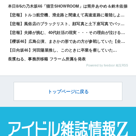
本日8/6の乃木坂46「猫舌SHOWROOM」は筒井あやめ＆鈴木佑捺
【悲報】トルコ航空機、滑走路と間違えて高速道路に着陸しようとして墜落www 他
【悲報】風俗店のブラックリスト、顔写真と土下座写真でバッチリ管理されてる件ｗｗｗｗ 他
【悲報】夫婦が挑む、40代妊活の現実・・・その理由が泣けるｗｗｗｗ 他
【櫻坂46】広島公演、まさかの形であの方が参戦していた【全国ツアー2026 What’s lones...
【日向坂46】河田陽菜推し、このときに卒業を察していた...
長濱ねる、事務所移籍 フラーム所属を発表
Powered by livedoor 相互RSS
トップページに戻る