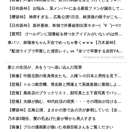
【日向坂46】 お悩み... 某メンバーにある新規ファンが誕生していた
【櫻坂46】 神席すぎる... 広島公演1日目、終演後の様子がこちら【全国ツアー2026 What’s lonesome?】
【日向坂46】 坂井新奈、単独で外番組初出演キタ━(゜∀゜)━!!!!
【質問】 ゴールデンに冠番組を持つ女アイドルがいないのは何故なのか？
東パソ、林瑠奈ちゃん不在でめっちゃ巻くｗｗｗ【乃木坂46】
『配信ライブで卒業した清宮レイ』vs『全ツで卒業する吉田YAC』
Powered by livedoor 相互RSS
妻との生活が、夫をうつへ追い込んだ現実
【画像】中国北部の長身美女たち、人権
の日本人男性を見下してしまうｗｗｗｗ 他
【悲報】トルコ航空機、滑走路と間違えて高速道路に着陸しようとして墜落www 他
【悲報】風俗店のブラックリスト、顔写真と土下座写真でバッチリ管理されてる件ｗｗｗｗ 他
【悲報】夫婦が挑む、40代妊活の現実・・・その理由が泣けるｗｗｗｗ 他
【櫻坂46】広島公演、まさかの形であの方が参戦していた【全国ツアー2026 What’s lonesome?】
乃木坂5期生、髪の毛あげた姿が骨から美人すぎる
【画像】プロの漫画家が描いた布袋百椛さんをご覧ください