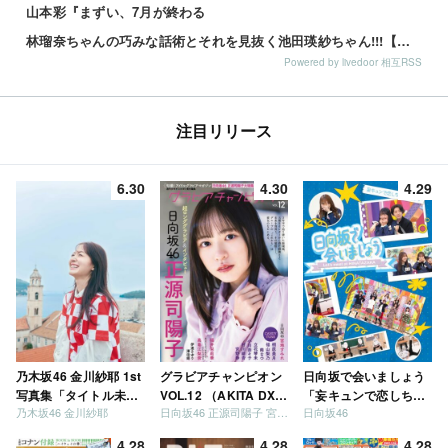
山本彩『まずい、7月が終わる
林瑠奈ちゃんの巧みな話術とそれを見抜く池田瑛紗ちゃん!!!【乃木坂46】
Powered by livedoor 相互RSS
注目リリース
6.30
4.30
4.29
乃木坂46 金川紗耶 1st
グラビアチャンピオン
日向坂で会いましょう
写真集「タイトル未
VOL.12 （AKITA DXシ
「妄キュンで恋しちゃ
乃木坂46 金川紗耶
日向坂46 正源司陽子 宮地すみれ
日向坂46
定」
リーズ）
いましょう」「どっち
が強いか決めましょ
4.28
4.28
4.28