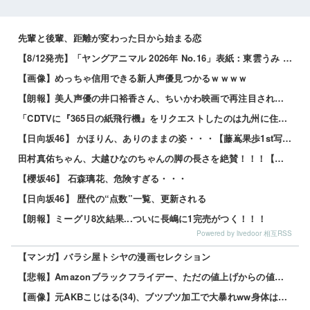
先輩と後輩、距離が変わった日から始まる恋
【8/12発売】「ヤングアニマル 2026年 No.16」表紙：東雲うみ / 虹咲カリナ
【画像】めっちゃ信用できる新人声優見つかるｗｗｗｗ
【朗報】美人声優の井口裕香さん、ちいかわ映画で再注目されるｗｗｗｗ
「CDTVに『365日の紙飛行機』をリクエストしたのは九州に住む中学生」←この事実って結構デカいよな【AKB48】
【日向坂46】 かほりん、ありのままの姿・・・【藤嶌果歩1st写真集】
田村真佑ちゃん、大越ひなのちゃんの脚の長さを絶賛！！！【乃木坂46】
【櫻坂46】 石森璃花、危険すぎる・・・
【日向坂46】 歴代の“点数”一覧、更新される
【朗報】ミーグリ8次結果...ついに長嶋に1完売がつく！！！
Powered by livedoor 相互RSS
【マンガ】バラシ屋トシヤの漫画セレクション
【悲報】Amazonブラックフライデー、ただの値上げからの値下げセールだったｗｗｗ 他
【画像】元AKBこじはる(34)、ブツブツ加工で大暴れww身体はめっちゃいいのにな・・・ 他