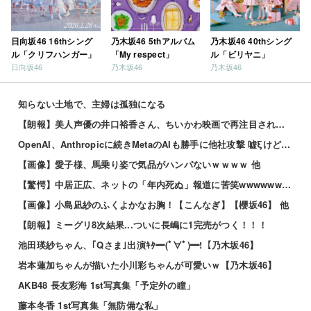
日向坂46 16thシング
乃木坂46 5thアルバム
乃木坂46 40thシング
ル「クリフハンガー」
「My respect」
ル「ビリヤニ」
日向坂46
乃木坂46
乃木坂46
知らない土地で、主婦は孤独になる
【朗報】美人声優の井口裕香さん、ちいかわ映画で再注目されるｗｗｗｗ
OpenAI、Anthropicに続きMetaのAIも勝手に他社攻撃 嘘ξけど何これ流行ってんの？
【画像】愛子様、馬乗り姿で気品がハンパないｗｗｗｗ 他
【驚愕】中居正広、ネットの「年内死ぬ」報道に苦笑wwwwww 他
【画像】小島凪紗のふくよかなお胸！【こんなぎ】【櫻坂46】 他
【朗報】ミーグリ8次結果...ついに長嶋に1完売がつく！！！
池田瑛紗ちゃん、｢Qさま｣出演ｷﾀ━(ﾟ∀ﾟ)━!【乃木坂46】
岩本蓮加ちゃんが描いた小川彩ちゃんが可愛いｗ【乃木坂46】
AKB48 長友彩海 1st写真集「予定外の瞳」
藤本冬香 1st写真集「無防備な私」