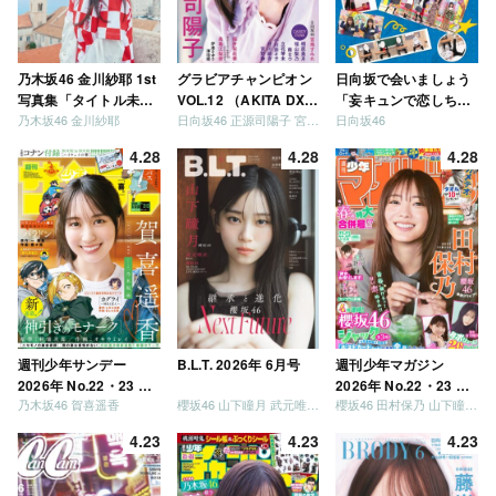
乃木坂46 金川紗耶 1st
グラビアチャンピオン
日向坂で会いましょう
写真集「タイトル未
VOL.12 （AKITA DXシ
「妄キュンで恋しちゃ
乃木坂46 金川紗耶
日向坂46 正源司陽子 宮地すみれ
日向坂46
定」
リーズ）
いましょう」「どっち
が強いか決めましょ
4.28
4.28
4.28
う」「ご褒美でロケし
ましょう」「フレンド
リーになりましょう」
「笑って卒業を祝いま
しょう」 [Blu-ray]
週刊少年サンデー
B.L.T. 2026年 6月号
週刊少年マガジン
2026年 No.22・23 合
2026年 No.22・23 合
乃木坂46 賀喜遥香
櫻坂46 山下瞳月 武元唯衣 / 乃木坂46 海邉朱莉
櫻坂46 田村保乃 山下瞳月 山川宇衣
併号
併号
4.23
4.23
4.23