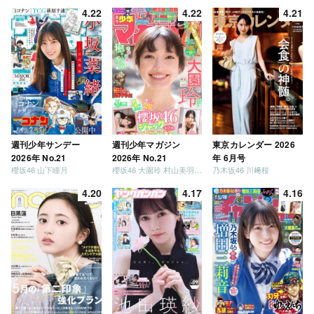
4.22
4.22
4.21
週刊少年サンデー
週刊少年マガジン
東京カレンダー 2026
2026年 No.21
2026年 No.21
年 6月号
櫻坂46 山下瞳月
櫻坂46 大園玲 村山美羽 稲熊ひな
乃木坂46 川﨑桜
4.20
4.17
4.16