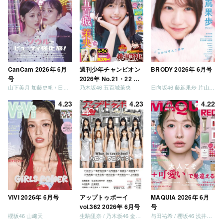
CanCam 2026年 6月
週刊少年チャンピオン
BRODY 2026年 6月号
号
2026年 No.21・22 合
山下美月 加藤史帆 / 日向坂46 大野愛実
乃木坂46 五百城茉央
日向坂46 藤嶌果歩 片山紗希 松尾桜 金村美玖 髙橋未来虹
併号
4.23
4.23
4.22
ViVi 2026年 6月号
アップトゥボーイ
MAQUIA 2026年 6月
vol.362 2026年 6月号
号
櫻坂46 山﨑天
生駒里奈 / 乃木坂46 金川紗耶 森平麗心
与田祐希 / 櫻坂46 浅井恋乃未