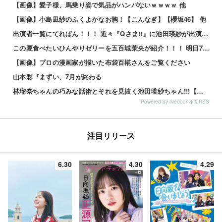
【画像】愛子様、馬乗り姿で気品がハンパないｗｗｗｗ 他
【画像】小島凪紗のふくよかなお胸！【こんなぎ】【櫻坂46】 他
出演者一覧にてれぱん！！！ 近々『Qさま!!』に池田瑛紗が出演する模様！【乃木坂46】
この夏食べたいひんやりゼリーを五百城茉央が紹介！！！ 明日7日の『めざましテレビ』見逃すな！【乃木坂46】
【画像】プロの漫画家が描いた布袋百椛さんをご覧ください
山本彩『まずい、7月が終わる
林瑠奈ちゃんの巧みな話術とそれを見抜く池田瑛紗ちゃん!!!【乃木坂46】
Powered by livedoor 相互RSS
注目リリース
6.30
4.30
4.29