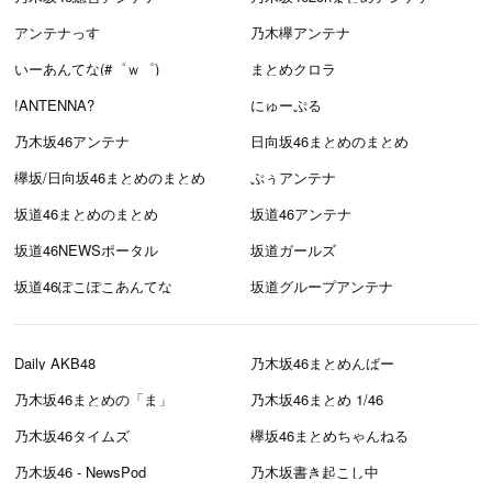
アンテナっす
乃木欅アンテナ
いーあんてな(#゜ｗ゜)
まとめクロラ
!ANTENNA?
にゅーぷる
乃木坂46アンテナ
日向坂46まとめのまとめ
欅坂/日向坂46まとめのまとめ
ぷぅアンテナ
坂道46まとめのまとめ
坂道46アンテナ
坂道46NEWSポータル
坂道ガールズ
坂道46ぽこぽこあんてな
坂道グループアンテナ
Daily AKB48
乃木坂46まとめんばー
乃木坂46まとめの「ま」
乃木坂46まとめ 1/46
乃木坂46タイムズ
欅坂46まとめちゃんねる
乃木坂46 - NewsPod
乃木坂書き起こし中