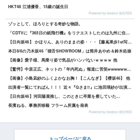
HKT48 江浦優香、15歳の誕生日
Powered by livedoor 相互RSS
ゾッとして、ほろりとする奇妙な物語。
「CDTVに『365日の紙飛行機』をリクエストしたのは九州に住む中学生」←この事実って結構デカいよな...
【日向坂46】 かほりん、ありのままの姿・・・【藤嶌果歩1st写真集】
本日8/6の乃木坂46「猫舌SHOWROOM」は筒井あやめ＆鈴木佑捺
【画像】愛子様、馬乗り姿で気品がハンパないｗｗｗｗ 他
【驚愕】中居正広、ネットの「年内死ぬ」報道に苦笑wwwwww 他
【画像】小島凪紗のふくよかなお胸！【こんなぎ】【櫻坂46】 他
出演者一覧にてれぱん！！！ 近々『Qさま!!』に池田瑛紗が出演する模様！【乃木坂46】
【日向坂46】河田陽菜推し、このときに卒業を察していた...
長濱ねる、事務所移籍 フラーム所属を発表
Powered by livedoor 相互RSS
トップページに戻る