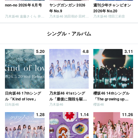
non-no 2026年 6月号
ヤングガンガン 2026
週刊少年チャンピオン
年 No.9
2026年 No.20
乃木坂46 遠藤さくら 井上和 / 日向坂46 小坂菜緒
乃木坂46 池田瑛紗 田村真佑
乃木坂46 増田三莉音
シングル・アルバム
5.20
4.8
3.11
日向坂46 17thシング
乃木坂46 41stシング
櫻坂46 14thシングル
ル「Kind of love」
ル「最後に階段を駆け
「The growing up
日向坂46
乃木坂46
櫻坂46
上がったのはいつ
train」
だ？」
1.28
1.14
11.26