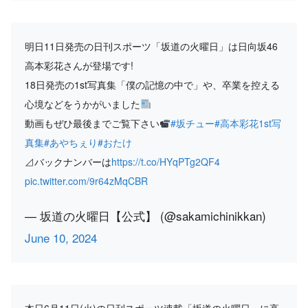
明日11日発売の日刊スポーツ「坂道の火曜日」は日向坂46
高本彩花さんが登場です!
18日発売の1st写真集「僕の記憶の中で」や、卒業を控える
心境などをうかがいました
動画もぜひ最後までご覧下さい
#坂チュー
#高本彩花1st写
真集
#あやちぇり
#おたけ
⊿バックナンバーは
https://t.co/HYqPTg2QF4
pic.twitter.com/9r64zMqCBR
— 坂道の火曜日【公式】 (@sakamichinikkan)
June 10, 2024