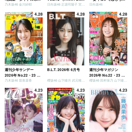
乃木坂46 金川紗耶
日向坂46 正源司陽子 宮地すみれ
日向坂46
定」
リーズ）
いましょう」「どっち
が強いか決めましょ
4.28
4.28
4.28
う」「ご褒美でロケし
ましょう」「フレンド
リーになりましょう」
「笑って卒業を祝いま
しょう」 [Blu-ray]
週刊少年サンデー
B.L.T. 2026年 6月号
週刊少年マガジン
2026年 No.22・23 合
2026年 No.22・23 合
乃木坂46 賀喜遥香
櫻坂46 山下瞳月 武元唯衣 / 乃木坂46 海邉朱莉
櫻坂46 田村保乃 山下瞳月 山川宇衣
併号
併号
4.23
4.23
4.23