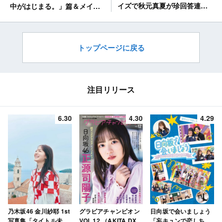
イズで秋元真夏が珍回答連
中がはじまる。」篇＆メイキ
発！？【ゆるふわたいむ】
ング・インタビュー
トップページに戻る
注目リリース
6.30
4.30
4.29
乃木坂46 金川紗耶 1st
グラビアチャンピオン
日向坂で会いましょう
写真集「タイトル未
VOL.12 （AKITA DXシ
「妄キュンで恋しちゃ