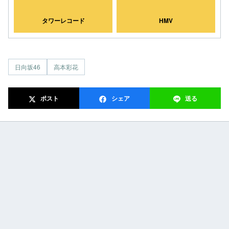
タワーレコード
HMV
日向坂46
高本彩花
ポスト
シェア
送る