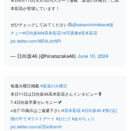
本日6月11日(火)の日刊スポーツ連載「坂道の火曜日」に高
本彩花が登場しています！
ぜひチェックしてみてください
@sakamichinikkan
#坂
チュー
#日向坂46
#高本彩花1st写真集
#高本彩花
pic.twitter.com/WE9LclnNPi
— 日向坂46 (@hinatazaka46)
June 10, 2024
毎週火曜日掲載
#坂道の火曜日
本日11日は日向坂46高本彩花さんインタビュー
7.4日向坂卒業セレモニー
※全㌻の掲示はご遠慮下さい
#高本彩花
#日向坂46
#僕の記
憶の中で
#ラストデート
#おたけ
#あやちぇり
pic.twitter.com/aODxdfoimH