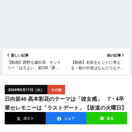
新しい記事
前の記事
【動画】西野七瀬出演、サント
【動画】名前をヒントに考え
リー「ほろよい」新CM「夢中
る！箱の中身はなんだろなクイ
がはじまる。」篇＆メイキン
ズで秋元真夏が珍回答連発！？
グ・インタビュー
【ゆるふわたいむ】
2024年6月11日（火）
その他
日向坂46 高本彩花のテーマは「彼女感」 7・4卒
業セレモニーは「ラストデート」【坂道の火曜日】
ポスト
シェア
送る