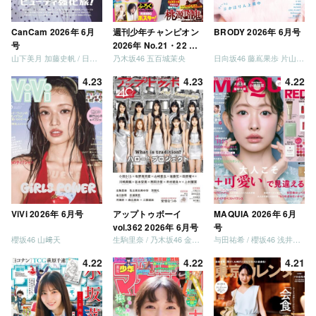
CanCam 2026年 6月
週刊少年チャンピオン
BRODY 2026年 6月号
号
2026年 No.21・22 合
山下美月 加藤史帆 / 日向坂46 大野愛実
乃木坂46 五百城茉央
日向坂46 藤嶌果歩 片山紗希 松尾桜 金村美玖 髙橋未来虹
併号
4.23
4.23
4.22
ViVi 2026年 6月号
アップトゥボーイ
MAQUIA 2026年 6月
vol.362 2026年 6月号
号
櫻坂46 山﨑天
生駒里奈 / 乃木坂46 金川紗耶 森平麗心
与田祐希 / 櫻坂46 浅井恋乃未
4.22
4.22
4.21