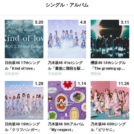
シングル・アルバム
5.20
4.8
3.11
日向坂46 17thシング
乃木坂46 41stシング
櫻坂46 14thシングル
ル「Kind of love」
ル「最後に階段を駆け
「The growing up
日向坂46
乃木坂46
櫻坂46
上がったのはいつ
train」
だ？」
1.28
1.14
11.26
日向坂46 16thシング
乃木坂46 5thアルバム
乃木坂46 40thシング
ル「クリフハンガー」
「My respect」
ル「ビリヤニ」