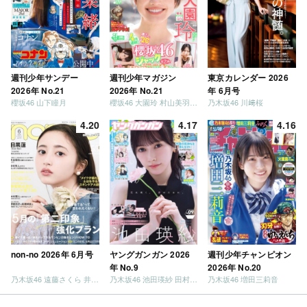
週刊少年サンデー
週刊少年マガジン
東京カレンダー 2026
2026年 No.21
2026年 No.21
年 6月号
櫻坂46 山下瞳月
櫻坂46 大園玲 村山美羽 稲熊ひな
乃木坂46 川﨑桜
4.20
4.17
4.16
non-no 2026年 6月号
ヤングガンガン 2026
週刊少年チャンピオン
年 No.9
2026年 No.20
乃木坂46 遠藤さくら 井上和 / 日向坂46 小坂菜緒
乃木坂46 池田瑛紗 田村真佑
乃木坂46 増田三莉音