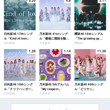
5.20
4.8
3.11
日向坂46 17thシング
乃木坂46 41stシング
櫻坂46 14thシングル
ル「Kind of love」
ル「最後に階段を駆け
「The growing up
日向坂46
乃木坂46
櫻坂46
上がったのはいつ
train」
だ？」
1.28
1.14
11.26
日向坂46 16thシング
乃木坂46 5thアルバム
乃木坂46 40thシング
ル「クリフハンガー」
「My respect」
ル「ビリヤニ」
日向坂46
乃木坂46
乃木坂46