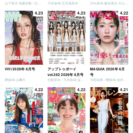
山下美月 加藤史帆 / 日向坂46 大野愛実
乃木坂46 五百城茉央
日向坂46 藤嶌果歩 片山紗希 松尾桜 金村美玖 髙橋未来虹
併号
4.23
4.23
4.22
ViVi 2026年 6月号
アップトゥボーイ
MAQUIA 2026年 6月
vol.362 2026年 6月号
号
櫻坂46 山﨑天
生駒里奈 / 乃木坂46 金川紗耶 森平麗心
与田祐希 / 櫻坂46 浅井恋乃未
4.22
4.22
4.21