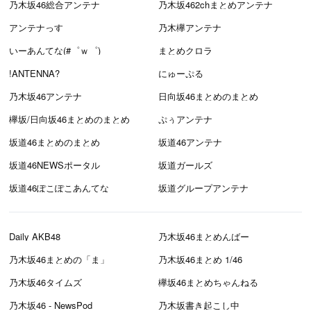
乃木坂46総合アンテナ
乃木坂462chまとめアンテナ
アンテナっす
乃木欅アンテナ
いーあんてな(#゜ｗ゜)
まとめクロラ
!ANTENNA?
にゅーぷる
乃木坂46アンテナ
日向坂46まとめのまとめ
欅坂/日向坂46まとめのまとめ
ぷぅアンテナ
坂道46まとめのまとめ
坂道46アンテナ
坂道46NEWSポータル
坂道ガールズ
坂道46ぽこぽこあんてな
坂道グループアンテナ
Daily AKB48
乃木坂46まとめんばー
乃木坂46まとめの「ま」
乃木坂46まとめ 1/46
乃木坂46タイムズ
欅坂46まとめちゃんねる
乃木坂46 - NewsPod
乃木坂書き起こし中