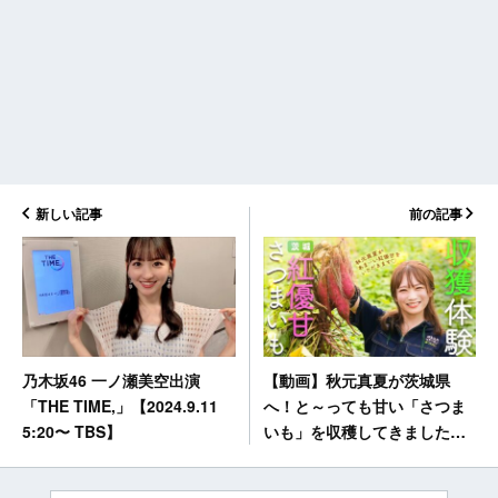
新しい記事
前の記事
【動画】秋元真夏が茨城県
乃木坂46 一ノ瀬美空出演
へ！と～っても甘い「さつま
「THE TIME,」【2024.9.11
いも」を収穫してきました！
5:20〜 TBS】
【ゆるふわたいむ】