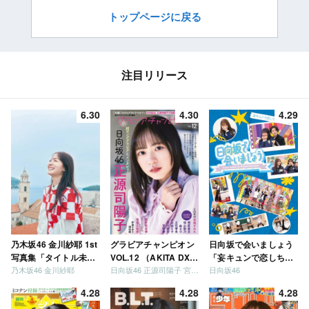
トップページに戻る
注目リリース
6.30
4.30
4.29
乃木坂46 金川紗耶 1st
グラビアチャンピオン
日向坂で会いましょう
写真集「タイトル未
VOL.12 （AKITA DXシ
「妄キュンで恋しちゃ
乃木坂46 金川紗耶
日向坂46 正源司陽子 宮地すみれ
日向坂46
定」
リーズ）
いましょう」「どっち
が強いか決めましょ
4.28
4.28
4.28
う」「ご褒美でロケし