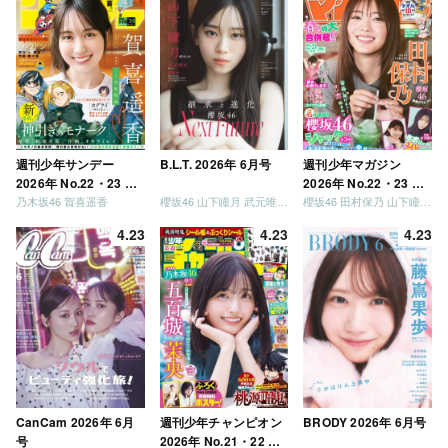
ましょう」「フレンド
リーになりましょう」
「笑って卒業を祝いま
しょう」 [Blu-ray]
週刊少年サンデー
B.L.T. 2026年 6月号
週刊少年マガジン
2026年 No.22・23 合
2026年 No.22・23 合
乃木坂46 賀喜遥香
櫻坂46 山下瞳月 武元唯衣 / 乃木坂46 海邉朱莉
櫻坂46 田村保乃 山下瞳月 山川宇衣
併号
併号
4.23
4.23
4.23
CanCam 2026年 6月
週刊少年チャンピオン
BRODY 2026年 6月号
号
2026年 No.21・22 合