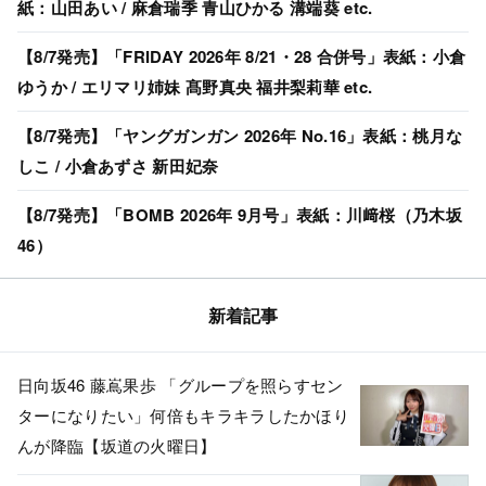
紙：山田あい / 麻倉瑞季 青山ひかる 溝端葵 etc.
【8/7発売】「FRIDAY 2026年 8/21・28 合併号」表紙：小倉
ゆうか / エリマリ姉妹 髙野真央 福井梨莉華 etc.
【8/7発売】「ヤングガンガン 2026年 No.16」表紙：桃月な
しこ / 小倉あずさ 新田妃奈
【8/7発売】「BOMB 2026年 9月号」表紙：川﨑桜（乃木坂
46）
新着記事
日向坂46 藤嶌果歩 「グループを照らすセン
ターになりたい」何倍もキラキラしたかほり
んが降臨【坂道の火曜日】