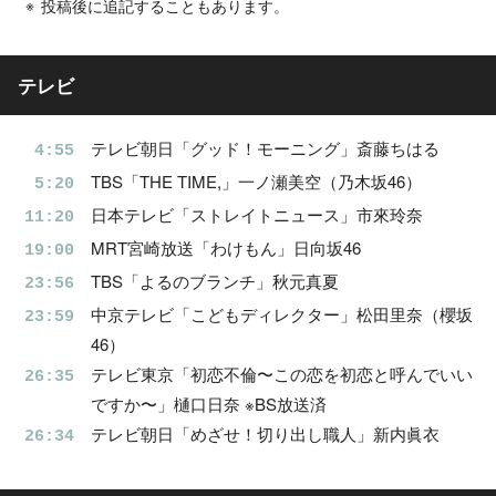
投稿後に追記することもあります。
テレビ
テレビ朝日「グッド！モーニング」斎藤ちはる
4:55
TBS「THE TIME,」一ノ瀬美空（乃木坂46）
5:20
日本テレビ「ストレイトニュース」市來玲奈
11:20
MRT宮崎放送「わけもん」日向坂46
19:00
TBS「よるのブランチ」秋元真夏
23:56
中京テレビ「こどもディレクター」松田里奈（櫻坂
23:59
46）
テレビ東京「初恋不倫〜この恋を初恋と呼んでいい
26:35
ですか〜」樋口日奈 ※BS放送済
テレビ朝日「めざせ！切り出し職人」新内眞衣
26:34