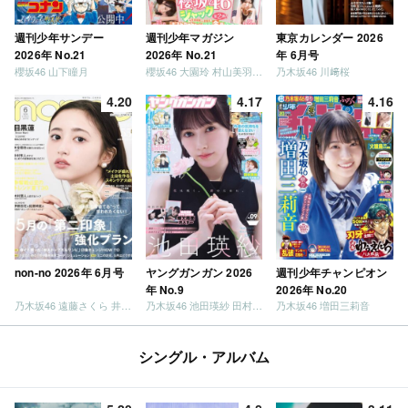
週刊少年サンデー
週刊少年マガジン
東京カレンダー 2026
2026年 No.21
2026年 No.21
年 6月号
櫻坂46 山下瞳月
櫻坂46 大園玲 村山美羽 稲熊ひな
乃木坂46 川﨑桜
4.20
4.17
4.16
non-no 2026年 6月号
ヤングガンガン 2026
週刊少年チャンピオン
年 No.9
2026年 No.20
乃木坂46 遠藤さくら 井上和 / 日向坂46 小坂菜緒
乃木坂46 池田瑛紗 田村真佑
乃木坂46 増田三莉音
シングル・アルバム