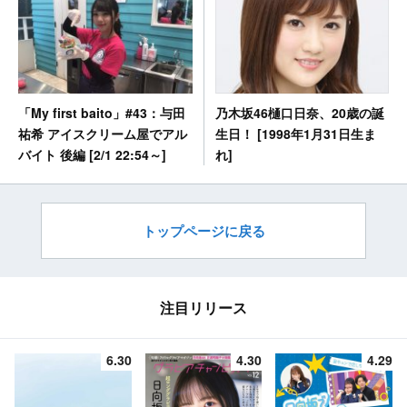
乃木坂46樋口日奈、20歳の誕
「My first baito」#43：与田
生日！ [1998年1月31日生ま
祐希 アイスクリーム屋でアル
れ]
バイト 後編 [2/1 22:54～]
トップページに戻る
注目リリース
6.30
4.30
4.29