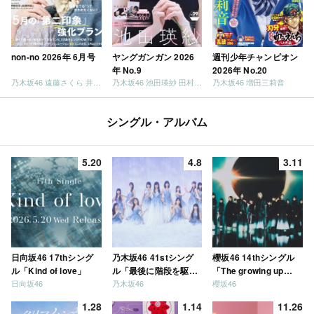
non-no 2026年 6月号
ヤングガンガン 2026
週刊少年チャンピオン
年 No.9
2026年 No.20
乃木坂46 遠藤さくら 井上和 / 日向坂46 小坂菜緒
乃木坂46 池田瑛紗 田村真佑
乃木坂46 増田三莉音
シングル・アルバム
5.20
4.8
3.11
日向坂46 17thシング
乃木坂46 41stシング
櫻坂46 14thシングル
ル「Kind of love」
ル「最後に階段を駆け
「The growing up
日向坂46
乃木坂46
櫻坂46
上がったのはいつ
train」
だ？」
1.28
1.14
11.26