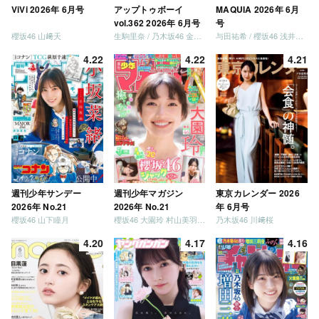
ViVi 2026年 6月号
アップトゥボーイ
MAQUIA 2026年 6月
vol.362 2026年 6月号
号
櫻坂46 山﨑天
生駒里奈 / 乃木坂46 金川紗耶 森平麗心
与田祐希 / 櫻坂46 浅井恋乃未
4.22
4.22
4.21
週刊少年サンデー
週刊少年マガジン
東京カレンダー 2026
2026年 No.21
2026年 No.21
年 6月号
櫻坂46 山下瞳月
櫻坂46 大園玲 村山美羽 稲熊ひな
乃木坂46 川﨑桜
4.20
4.17
4.16