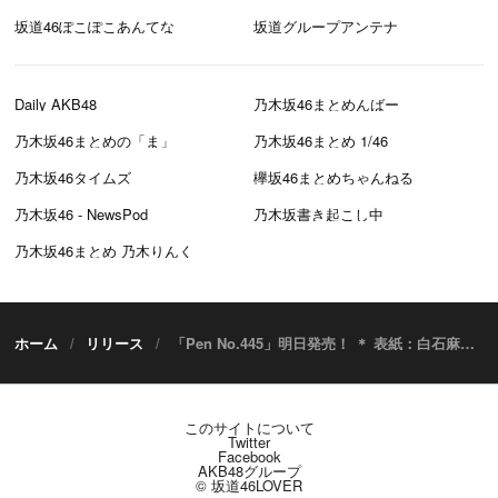
坂道46ぽこぽこあんてな
坂道グループアンテナ
Daily AKB48
乃木坂46まとめんばー
乃木坂46まとめの「ま」
乃木坂46まとめ 1/46
乃木坂46タイムズ
欅坂46まとめちゃんねる
乃木坂46 - NewsPod
乃木坂書き起こし中
乃木坂46まとめ 乃木りんく
ホーム
リリース
「Pen No.445」明日発売！ ＊ 表紙：白石麻衣（乃木坂46） ＜バズる美女。＞
このサイトについて
Twitter
Facebook
AKB48グループ
© 坂道46LOVER