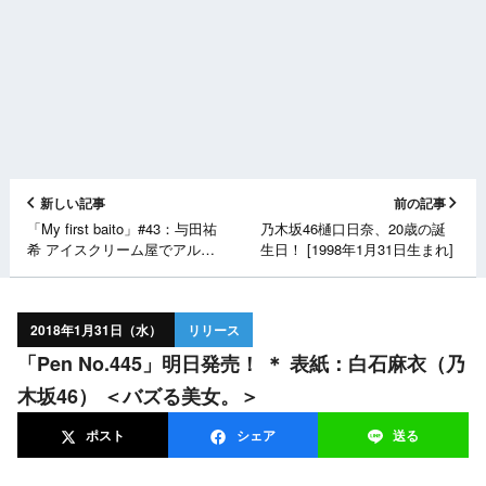
新しい記事
前の記事
「My first baito」#43：与田祐
乃木坂46樋口日奈、20歳の誕
希 アイスクリーム屋でアルバ
生日！ [1998年1月31日生まれ]
イト 後編 [2/1 22:54～]
2018年1月31日（水）
リリース
「Pen No.445」明日発売！ ＊ 表紙：白石麻衣（乃
木坂46） ＜バズる美女。＞
ポスト
シェア
送る