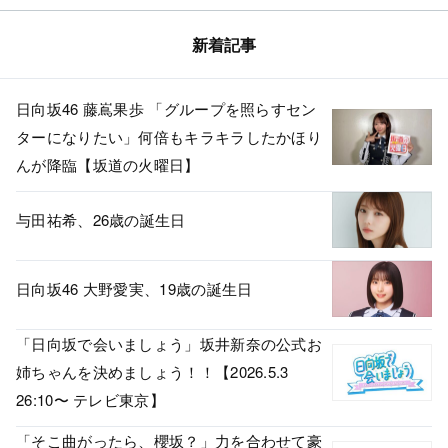
新着記事
日向坂46 藤嶌果歩 「グループを照らすセン
ターになりたい」何倍もキラキラしたかほり
んが降臨【坂道の火曜日】
与田祐希、26歳の誕生日
日向坂46 大野愛実、19歳の誕生日
「日向坂で会いましょう」坂井新奈の公式お
姉ちゃんを決めましょう！！【2026.5.3
26:10〜 テレビ東京】
「そこ曲がったら、櫻坂？」力を合わせて豪