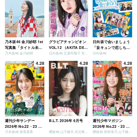
乃木坂46 金川紗耶 1st
グラビアチャンピオン
日向坂で会いましょう
写真集「タイトル未
VOL.12 （AKITA DXシ
「妄キュンで恋しちゃ
乃木坂46 金川紗耶
日向坂46 正源司陽子 宮地すみれ
日向坂46
定」
リーズ）
いましょう」「どっち
が強いか決めましょ
4.28
4.28
4.28
う」「ご褒美でロケし
ましょう」「フレンド
リーになりましょう」
「笑って卒業を祝いま
しょう」 [Blu-ray]
週刊少年サンデー
B.L.T. 2026年 6月号
週刊少年マガジン
2026年 No.22・23 合
2026年 No.22・23 合
乃木坂46 賀喜遥香
櫻坂46 山下瞳月 武元唯衣 / 乃木坂46 海邉朱莉
櫻坂46 田村保乃 山下瞳月 山川宇衣
併号
併号