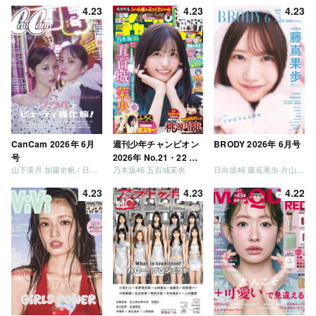
4.23
4.23
4.23
CanCam 2026年 6月
週刊少年チャンピオン
BRODY 2026年 6月号
号
2026年 No.21・22 合
山下美月 加藤史帆 / 日向坂46 大野愛実
乃木坂46 五百城茉央
日向坂46 藤嶌果歩 片山紗希 松尾桜 金村美玖 髙橋未来虹
併号
4.23
4.23
4.22