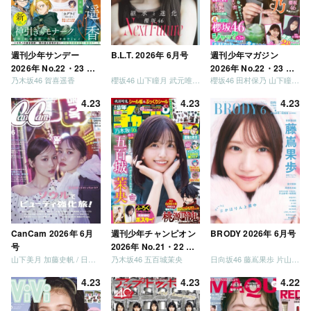
週刊少年サンデー
B.L.T. 2026年 6月号
週刊少年マガジン
2026年 No.22・23 合
2026年 No.22・23 合
乃木坂46 賀喜遥香
櫻坂46 山下瞳月 武元唯衣 / 乃木坂46 海邉朱莉
櫻坂46 田村保乃 山下瞳月 山川宇衣
併号
併号
4.23
4.23
4.23
CanCam 2026年 6月
週刊少年チャンピオン
BRODY 2026年 6月号
号
2026年 No.21・22 合
山下美月 加藤史帆 / 日向坂46 大野愛実
乃木坂46 五百城茉央
日向坂46 藤嶌果歩 片山紗希 松尾桜 金村美玖 髙橋未来虹
併号
4.23
4.23
4.22