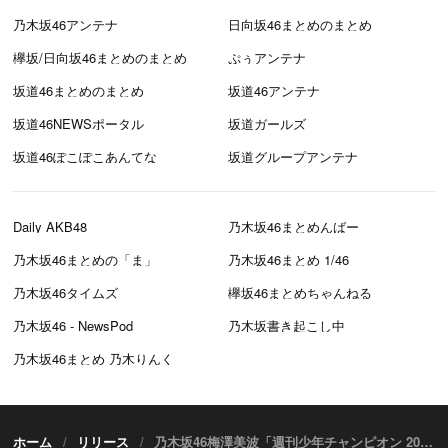
乃木坂46アンテナ
日向坂46まとめのまとめ
欅坂/日向坂46まとめのまとめ
ぷぅアンテナ
坂道46まとめのまとめ
坂道46アンテナ
坂道46NEWSポータル
坂道ガールズ
坂道46ぽこぽこあんてな
坂道グループアンテナ
Daily AKB48
乃木坂46まとめんばー
乃木坂46まとめの「ま」
乃木坂46まとめ 1/46
乃木坂46タイムズ
欅坂46まとめちゃんねる
乃木坂46 - NewsPod
乃木坂書き起こし中
乃木坂46まとめ 乃木りんく
ホーム
リリース
乃木坂46梅澤美波「週刊少年チャンピオン 2018年 No.35」表紙＆巻頭グラビア！ [7/26発売]