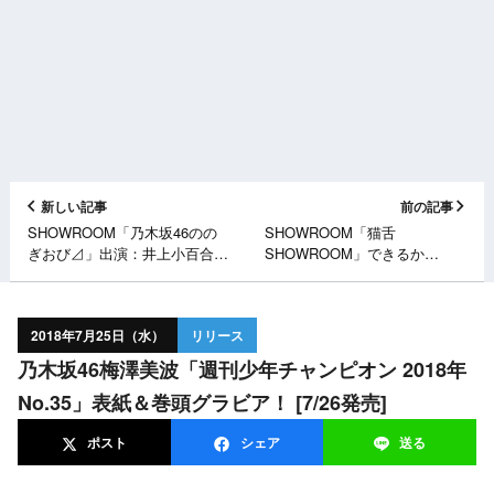
新しい記事
前の記事
SHOWROOM「乃木坂46のの
SHOWROOM「猫舌
ぎおび⊿」出演：井上小百合 /
SHOWROOM」できるか
宿題：セーラームーンの決め台
な！？乃木坂46 ＊ 向井葉月・
詞を全力で！ [7/26 18:00頃～]
吉田綾乃クリスティー [7/25
21:00～]
2018年7月25日（水）
リリース
乃木坂46梅澤美波「週刊少年チャンピオン 2018年
No.35」表紙＆巻頭グラビア！ [7/26発売]
ポスト
シェア
送る