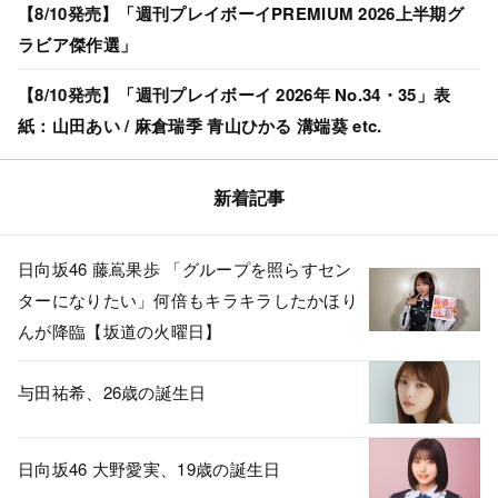
【8/10発売】「週刊プレイボーイPREMIUM 2026上半期グ
ラビア傑作選」
【8/10発売】「週刊プレイボーイ 2026年 No.34・35」表
紙：山田あい / 麻倉瑞季 青山ひかる 溝端葵 etc.
新着記事
日向坂46 藤嶌果歩 「グループを照らすセン
ターになりたい」何倍もキラキラしたかほり
んが降臨【坂道の火曜日】
与田祐希、26歳の誕生日
日向坂46 大野愛実、19歳の誕生日