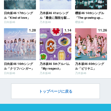
日向坂46 17thシング
乃木坂46 41stシング
櫻坂46 14thシングル
ル「Kind of love」
ル「最後に階段を駆け
「The growing up
日向坂46
乃木坂46
櫻坂46
上がったのはいつ
train」
だ？」
1.28
1.14
11.26
日向坂46 16thシング
乃木坂46 5thアルバム
乃木坂46 40thシング
ル「クリフハンガー」
「My respect」
ル「ビリヤニ」
日向坂46
乃木坂46
乃木坂46
トップページに戻る