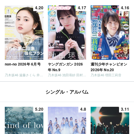
4.20
4.17
4.16
non-no 2026年 6月号
ヤングガンガン 2026
週刊少年チャンピオン
年 No.9
2026年 No.20
乃木坂46 遠藤さくら 井上和 / 日向坂46 小坂菜緒
乃木坂46 池田瑛紗 田村真佑
乃木坂46 増田三莉音
シングル・アルバム
5.20
4.8
3.11