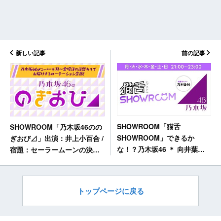
新しい記事
前の記事
SHOWROOM「猫舌
SHOWROOM「乃木坂46のの
SHOWROOM」できるか
ぎおび⊿」出演：井上小百合 /
な！？乃木坂46 ＊ 向井葉
宿題：セーラームーンの決め
月・吉田綾乃クリスティー
台詞を全力で！ [7/26 18:00頃
[7/25 21:00～]
～]
トップページに戻る