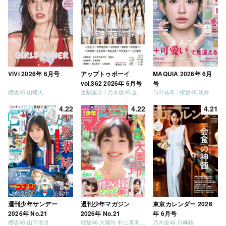
ViVi 2026年 6月号
アップトゥボーイ
MAQUIA 2026年 6月
vol.362 2026年 6月号
号
櫻坂46 山﨑天
生駒里奈 / 乃木坂46 金川紗耶 森平麗心
与田祐希 / 櫻坂46 浅井恋乃未
4.22
4.22
4.21
週刊少年サンデー
週刊少年マガジン
東京カレンダー 2026
2026年 No.21
2026年 No.21
年 6月号
櫻坂46 山下瞳月
櫻坂46 大園玲 村山美羽 稲熊ひな
乃木坂46 川﨑桜