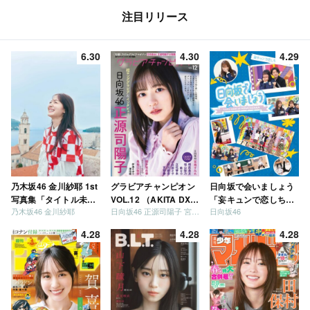
注目リリース
6.30
4.30
4.29
乃木坂46 金川紗耶 1st
グラビアチャンピオン
日向坂で会いましょう
写真集「タイトル未
VOL.12 （AKITA DXシ
「妄キュンで恋しちゃ
乃木坂46 金川紗耶
日向坂46 正源司陽子 宮地すみれ
日向坂46
定」
リーズ）
いましょう」「どっち
が強いか決めましょ
4.28
4.28
4.28
う」「ご褒美でロケし
ましょう」「フレンド
リーになりましょう」
「笑って卒業を祝いま
しょう」 [Blu-ray]