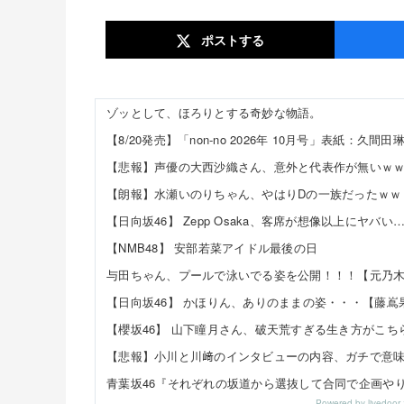
ポスト
する
ゾッとして、ほろりとする奇妙な物語。
【悲報】声優の大西沙織さん、意外と代表作が無いｗ
【朗報】水瀬いのりちゃん、やはりDの一族だったｗｗ
【日向坂46】 Zepp Osaka、客席が想像以上にヤバい
【NMB48】 安部若菜アイドル最後の日
与田ちゃん、プールで泳いでる姿を公開！！！【元乃木
【櫻坂46】 山下瞳月さん、破天荒すぎる生き方がこち
Powered by livedo