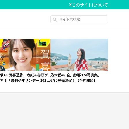
X
このサイトについて
坂46 賀喜遥香、表紙＆巻頭グ
乃木坂46 金川紗耶 1st写真集、
ア！「週刊少年サンデー 2026
6/30発売決定！【予約開始】
No.22・23 合併号」本日4/28発
！