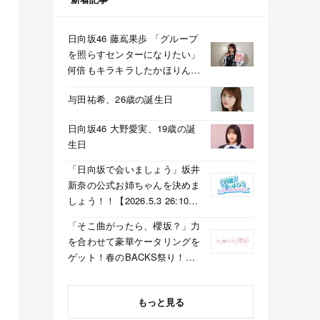
日向坂46 藤嶌果歩 「グループ
を照らすセンターになりたい」
何倍もキラキラしたかほりんが
降臨【坂道の火曜日】
与田祐希、26歳の誕生日
日向坂46 大野愛実、19歳の誕
生日
「日向坂で会いましょう」坂井
新奈の公式お姉ちゃんを決めま
しょう！！【2026.5.3 26:10〜
テレビ東京】
「そこ曲がったら、櫻坂？」力
を合わせて豪華ケータリングを
ゲット！春のBACKS祭り！
【2026.5.3 25:40〜 テレビ東
京】
もっと見る