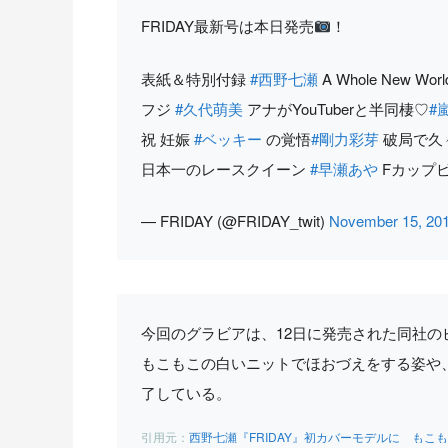
FRIDAY最新号は本日発売
！
表紙＆特別付録
#西野七瀬
A Whole New Worl
フジ
#久代萌美
アナがYouTuberと半同棲♡
#
祝 妊娠
#ベッキー
の覚悟
#剛力彩芽
破局で久
日本一のレースクイーン
#早瀬あや
Fカップ
— FRIDAY (@FRIDAY_twit)
November 15, 20
今回のグラビアは、12日に発売された同社のビジ
もこもこの白いニットでほおづえをする姿や
了している。
西野七瀬『FRIDAY』初カバーモデルに もこもこ白