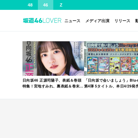
48
46
Z
ニュース
メディア出演
リリース
日向坂46 正源司陽子、表紙＆巻頭
「日向坂で会いましょう」Blu-r
特集！宮地すみれ、裏表紙＆巻末特
第4弾 5タイトル、本日4/29発
集！「グラビアチャンピオン
VOL.12」本日4/30発売！