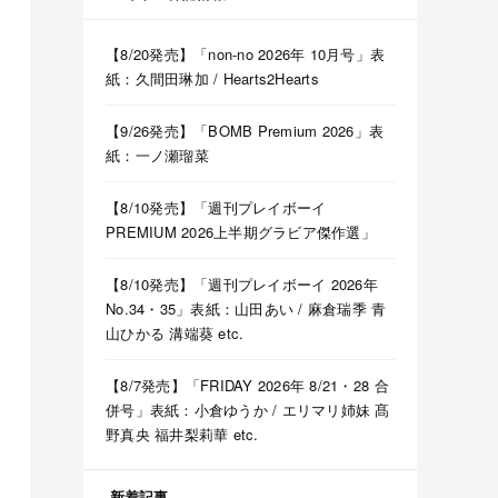
【8/20発売】「non-no 2026年 10月号」表
紙：久間田琳加 / Hearts2Hearts
【9/26発売】「BOMB Premium 2026」表
紙：一ノ瀬瑠菜
【8/10発売】「週刊プレイボーイ
PREMIUM 2026上半期グラビア傑作選」
【8/10発売】「週刊プレイボーイ 2026年
No.34・35」表紙：山田あい / 麻倉瑞季 青
山ひかる 溝端葵 etc.
【8/7発売】「FRIDAY 2026年 8/21・28 合
併号」表紙：小倉ゆうか / エリマリ姉妹 髙
野真央 福井梨莉華 etc.
新着記事