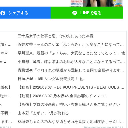
シェア
する
LINEで
送る
三十路女子の仕事と恋、その先にあった本音
【8/20発売】「non-no 2026年 10月号」表紙：久間田琳加 / Hearts2Hearts
菅井友香ちゃんのスゲエ『ふくらみ』、大変なことになってるって... 他
ｗｗｗ
早川聖来、最新の『ふくらみ』大変なことになってるって... 他
ｗｗ
小川彩、薄着。ぽよぽよのお肌が大変なことになってるって... 他
…
青葉坂46『それぞれの坂道から選抜して合同で企画やります！』←これが最悪だよな 他
日向坂46・18thシングル発売決定！ 他
坂46】
【動画】2026.08.07 ～DJ KOO PRESENTS～BEAT GOES ON 【鈴木佑捺 (乃木坂46)】
【日向坂46】 かほりん、ありのままの姿・・・【藤嶌果歩1st写真集】
【動画】2026.08.07 乃木坂46 金川紗耶のイマレコ！
ら
【画像】プロの漫画家が描いた布袋百椛さんをご覧ください
【悲報】小川と川﨑のインタビューの内容、ガチで意味不明すぎる
山本彩『まずい、7月が終わる
青葉坂46『それぞれの坂道から選抜して合同で企画やります！』←これが最悪だよな
林瑠奈ちゃんの巧みな話術とそれを見抜く池田瑛紗ちゃん!!!【乃木坂46】
or 相互RSS
Powered by livedoor 相互RSS