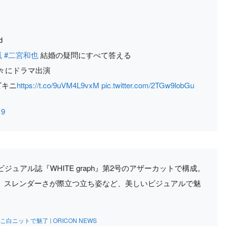
d
嵐
#二宮和也
結婚の疑問にすべて答える
々にドラマ出演
ビキニ
https://t.co/9uVM4L9vxM
pic.twitter.com/2TGw9lobGu
19
ュアル誌『WHITE graph』第2号のアザーカットで構成。
、スレンダーさが際立つ立ち姿など、美しいビジュアルで魅
ニットで魅了 | ORICON NEWS