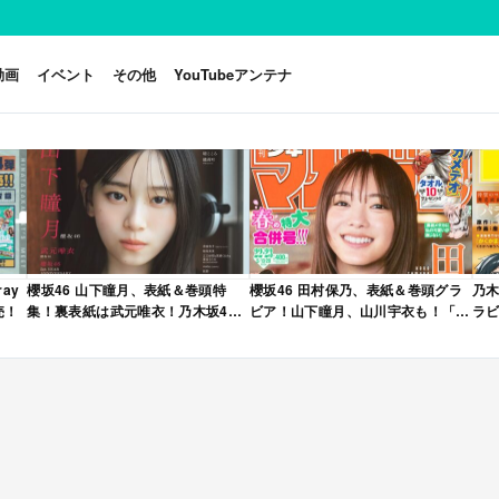
動画
イベント
その他
YouTubeアンテナ
ay
櫻坂46 山下瞳月、表紙＆巻頭特
櫻坂46 田村保乃、表紙＆巻頭グラ
乃木
売！
集！裏表紙は武元唯衣！乃木坂46
ビア！山下瞳月、山川宇衣も！「週
ラビ
海邉朱莉も登場！「B.L.T. 2026年
刊少年マガジン 2026年 No.22・23
年 
6月号」本日4/28発売！
合併号」本日4/28発売！
売