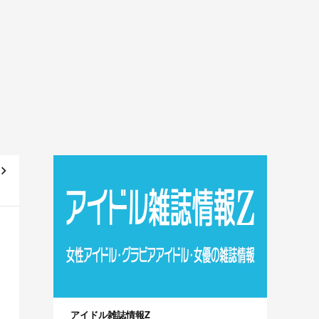
号」
像
アイドル雑誌情報Z