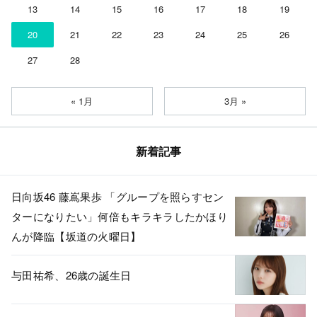
13
14
15
16
17
18
19
20
21
22
23
24
25
26
27
28
« 1月
3月 »
新着記事
日向坂46 藤嶌果歩 「グループを照らすセン
ターになりたい」何倍もキラキラしたかほり
んが降臨【坂道の火曜日】
与田祐希、26歳の誕生日