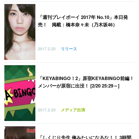
「
週刊プレイボーイ 2017年 No.10」本日発
売！ 掲載：橋本奈々未（乃木坂46）
2017.2.20
リリース
「
KEYABINGO！2」原宿KEYABINGO前編！
メンバーが原宿に出没！ [2/20 25:29～]
2017.2.20
メディア出演
「
しくじり先生 俺みたいになるな！！ 3時間