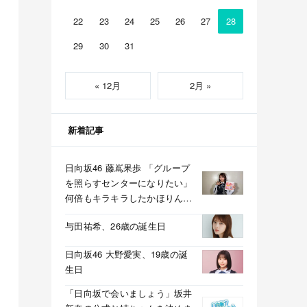
22
23
24
25
26
27
28
29
30
31
« 12月
2月 »
新着記事
日向坂46 藤嶌果歩 「グループ
を照らすセンターになりたい」
何倍もキラキラしたかほりんが
降臨【坂道の火曜日】
与田祐希、26歳の誕生日
日向坂46 大野愛実、19歳の誕
生日
「日向坂で会いましょう」坂井