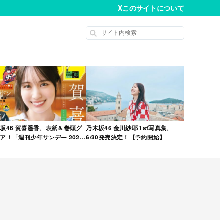
X
このサイトについて
坂46 賀喜遥香、表紙＆巻頭グ
乃木坂46 金川紗耶 1st写真集、
ア！「週刊少年サンデー 2026
6/30発売決定！【予約開始】
No.22・23 合併号」本日4/28発
！