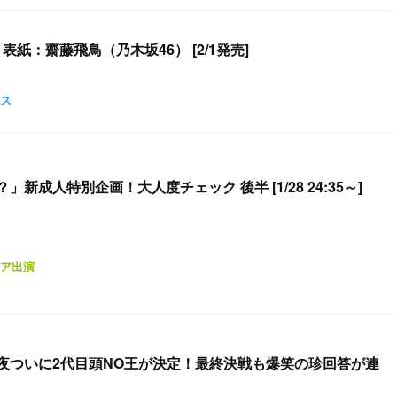
号」表紙：齋藤飛鳥（乃木坂46） [2/1発売]
ス
新成人特別企画！大人度チェック 後半 [1/28 24:35～]
ア出演
夜ついに2代目頭NO王が決定！最終決戦も爆笑の珍回答が連