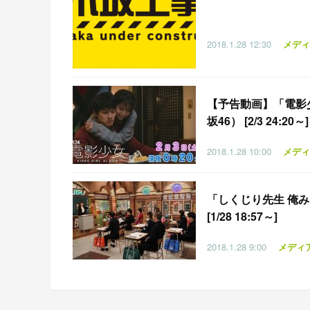
2018.1.28
12:30
メディ
【
予告動画】「電影少女 
坂46） [2/3 24:20～]
2018.1.28
10:00
メディ
「
しくじり先生 俺み
[1/28 18:57～]
2018.1.28
9:00
メディ