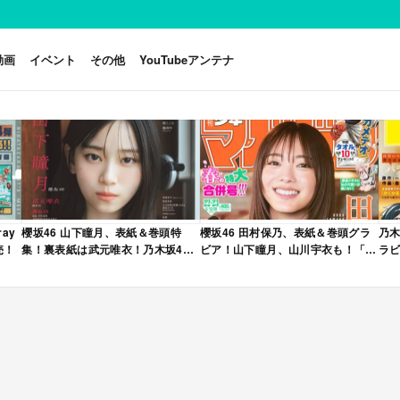
動画
イベント
その他
YouTubeアンテナ
ay
櫻坂46 山下瞳月、表紙＆巻頭特
櫻坂46 田村保乃、表紙＆巻頭グラ
乃木
売！
集！裏表紙は武元唯衣！乃木坂46
ビア！山下瞳月、山川宇衣も！「週
ラビ
海邉朱莉も登場！「B.L.T. 2026年
刊少年マガジン 2026年 No.22・23
年 
6月号」本日4/28発売！
合併号」本日4/28発売！
売