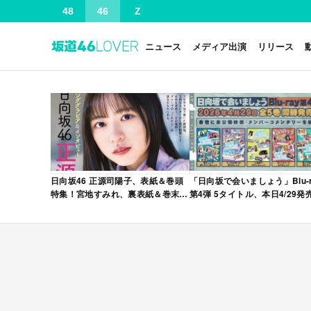
48
46
Z
ニュース
メディア出演
リリース
日向坂46 正源司陽子、表紙＆巻頭
「日向坂で会いましょう」Blu-r
特集！宮地すみれ、裏表紙＆巻末特
第4弾 5タイトル、本日4/29発
集！「グラビアチャンピオン
VOL.12」本日4/30発売！