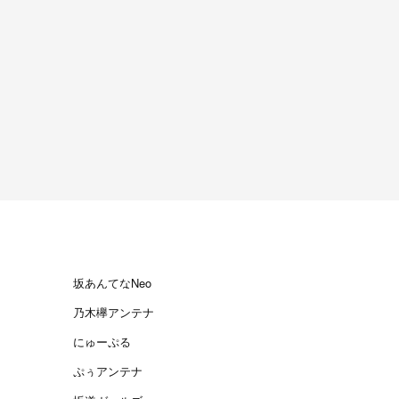
坂あんてなNeo
乃木欅アンテナ
にゅーぷる
ぷぅアンテナ