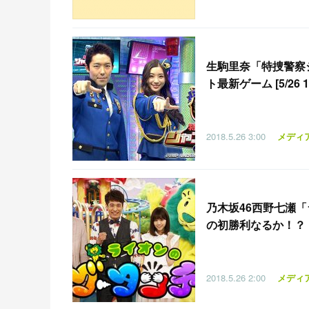
生駒里奈「特捜警察
ト最新ゲーム [5/26 1
2018.5.26
3:00
メディ
乃木坂46西野七瀬
の初勝利なるか！？ [5/
2018.5.26
2:00
メディ