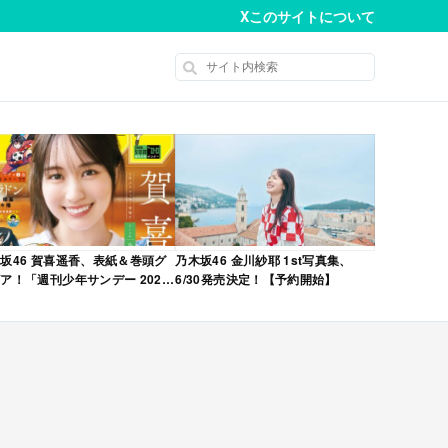
X
このサイトについて
坂46 賀喜遥香、表紙＆巻頭グ
乃木坂46 金川紗耶 1st写真集、
ア！「週刊少年サンデー 2026
6/30発売決定！【予約開始】
No.22・23 合併号」本日4/28発
！