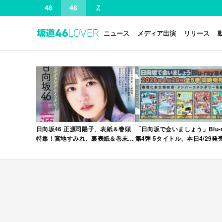
48
46
Z
ニュース
メディア出演
リリース
日向坂46 正源司陽子、表紙＆巻頭
「日向坂で会いましょう」Blu-r
特集！宮地すみれ、裏表紙＆巻末特
第4弾 5タイトル、本日4/29発
集！「グラビアチャンピオン
VOL.12」本日4/30発売！