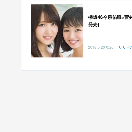
欅坂46今泉佑唯×菅井
発売]
2018.5.26
0:20
リリー