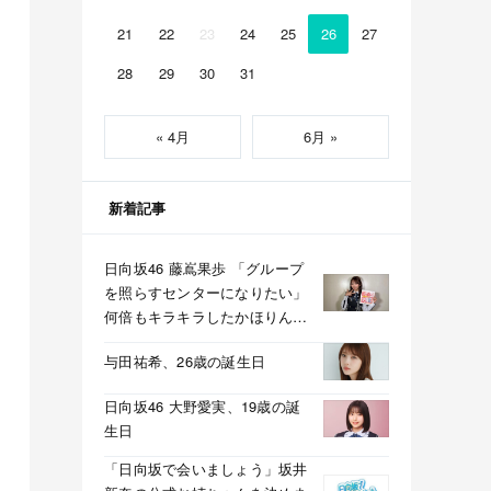
21
22
23
24
25
26
27
28
29
30
31
« 4月
6月 »
新着記事
日向坂46 藤嶌果歩 「グループ
を照らすセンターになりたい」
何倍もキラキラしたかほりんが
降臨【坂道の火曜日】
与田祐希、26歳の誕生日
日向坂46 大野愛実、19歳の誕
生日
「日向坂で会いましょう」坂井