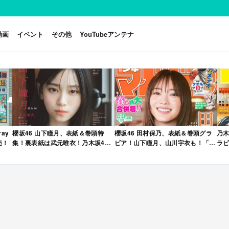
動画
イベント
その他
YouTubeアンテナ
ay
櫻坂46 山下瞳月、表紙＆巻頭特
櫻坂46 田村保乃、表紙＆巻頭グラ
乃木
売！
集！裏表紙は武元唯衣！乃木坂46
ビア！山下瞳月、山川宇衣も！「週
ラビ
海邉朱莉も登場！「B.L.T. 2026年
刊少年マガジン 2026年 No.22・23
年 
6月号」本日4/28発売！
合併号」本日4/28発売！
売