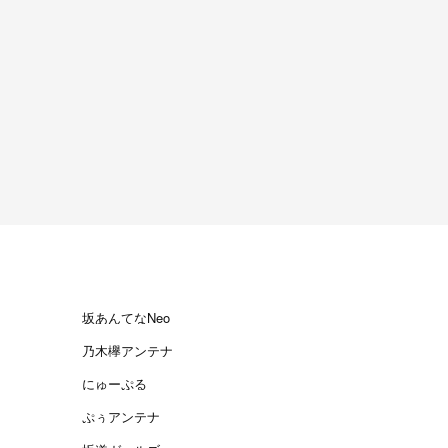
坂あんてなNeo
乃木欅アンテナ
にゅーぷる
ぷぅアンテナ