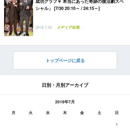
成功グラフ￥ 本当にあった奇跡の復活劇スペ
シャル」 [7/30 20:10～ / 24:15～]
2018.7.30
メディア出演
トップページに戻る
日別・月別アーカイブ
2018年7月
月
火
水
木
金
土
日
1