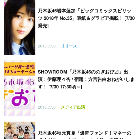
乃木坂46岩本蓮加「ビッグコミックスピリッ
ツ 2018年 No.35」表紙＆グラビア掲載！ [7/30
発売]
2018.7.30
リリース
SHOWROOM「乃木坂46ののぎおび⊿」出
演：伊藤理々杏 / 宿題：方言告白おねがいしま
す！ [7/30 17:30頃～]
2018.7.30
メディア出演
乃木坂46秋元真夏「爆問ファンド！マネーの