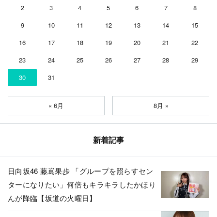
2
3
4
5
6
7
8
9
10
11
12
13
14
15
16
17
18
19
20
21
22
23
24
25
26
27
28
29
30
31
« 6月
8月 »
新着記事
日向坂46 藤嶌果歩 「グループを照らすセン
ターになりたい」何倍もキラキラしたかほり
んが降臨【坂道の火曜日】