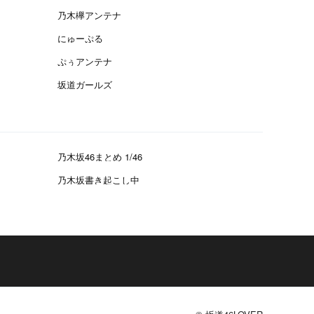
乃木欅アンテナ
にゅーぷる
ぷぅアンテナ
坂道ガールズ
乃木坂46まとめ 1/46
乃木坂書き起こし中