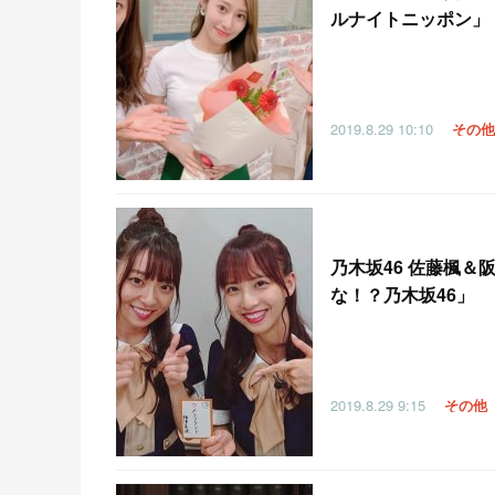
ルナイトニッポン」
2019.8.29
10:10
その他
乃木坂46 佐藤楓＆
な！？乃木坂46」
2019.8.29
9:15
その他