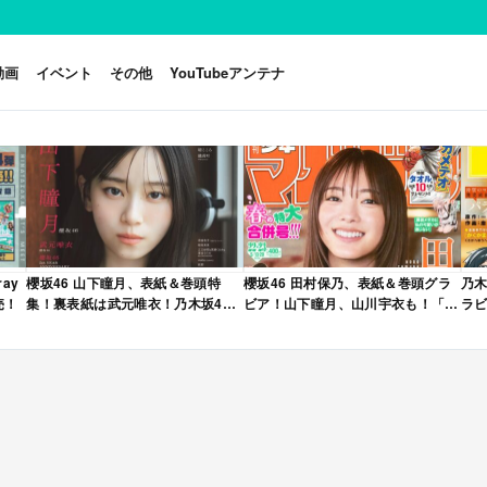
動画
イベント
その他
YouTubeアンテナ
ay
櫻坂46 山下瞳月、表紙＆巻頭特
櫻坂46 田村保乃、表紙＆巻頭グラ
乃木
売！
集！裏表紙は武元唯衣！乃木坂46
ビア！山下瞳月、山川宇衣も！「週
ラビ
海邉朱莉も登場！「B.L.T. 2026年
刊少年マガジン 2026年 No.22・23
年 
6月号」本日4/28発売！
合併号」本日4/28発売！
売