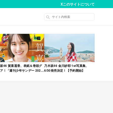
X
このサイトについて
坂46 賀喜遥香、表紙＆巻頭グ
乃木坂46 金川紗耶 1st写真集、
ア！「週刊少年サンデー 2026
6/30発売決定！【予約開始】
No.22・23 合併号」本日4/28発
！