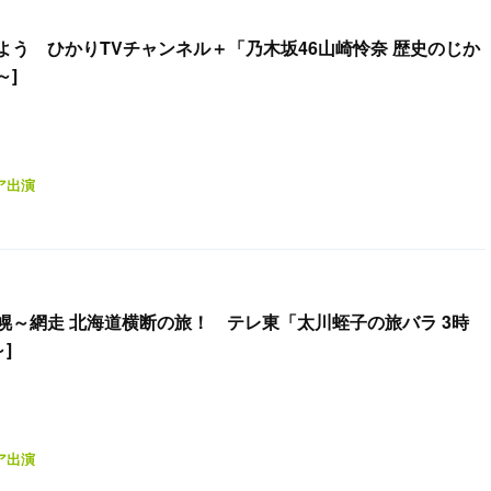
よう ひかりTVチャンネル＋「乃木坂46山崎怜奈 歴史のじか
～]
ア出演
幌～網走 北海道横断の旅！ テレ東「太川蛭子の旅バラ 3時
～]
ア出演