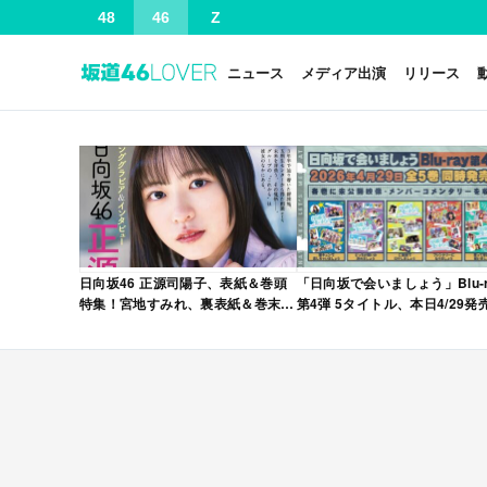
48
46
Z
ニュース
メディア出演
リリース
日向坂46 正源司陽子、表紙＆巻頭
「日向坂で会いましょう」Blu-r
特集！宮地すみれ、裏表紙＆巻末特
第4弾 5タイトル、本日4/29発
集！「グラビアチャンピオン
VOL.12」本日4/30発売！