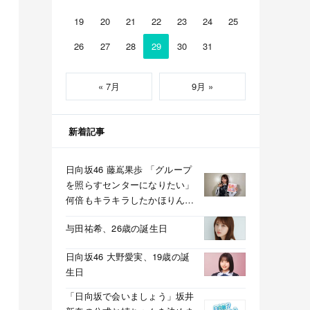
19
20
21
22
23
24
25
26
27
28
29
30
31
« 7月
9月 »
新着記事
日向坂46 藤嶌果歩 「グループ
を照らすセンターになりたい」
何倍もキラキラしたかほりんが
降臨【坂道の火曜日】
与田祐希、26歳の誕生日
日向坂46 大野愛実、19歳の誕
生日
「日向坂で会いましょう」坂井