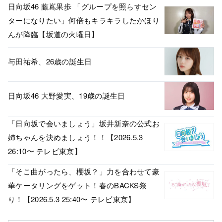
日向坂46 藤嶌果歩 「グループを照らすセン
ターになりたい」何倍もキラキラしたかほり
んが降臨【坂道の火曜日】
与田祐希、26歳の誕生日
日向坂46 大野愛実、19歳の誕生日
「日向坂で会いましょう」坂井新奈の公式お
姉ちゃんを決めましょう！！【2026.5.3
26:10〜 テレビ東京】
「そこ曲がったら、櫻坂？」力を合わせて豪
華ケータリングをゲット！春のBACKS祭
り！【2026.5.3 25:40〜 テレビ東京】