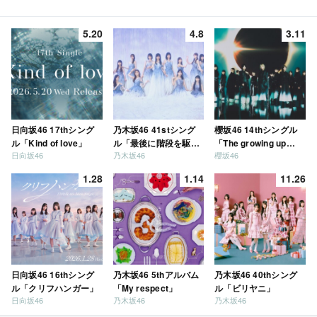
5.20
4.8
3.11
日向坂46 17thシング
乃木坂46 41stシング
櫻坂46 14thシングル
ル「Kind of love」
ル「最後に階段を駆け
「The growing up
日向坂46
乃木坂46
櫻坂46
上がったのはいつ
train」
だ？」
1.28
1.14
11.26
日向坂46 16thシング
乃木坂46 5thアルバム
乃木坂46 40thシング
ル「クリフハンガー」
「My respect」
ル「ビリヤニ」
日向坂46
乃木坂46
乃木坂46