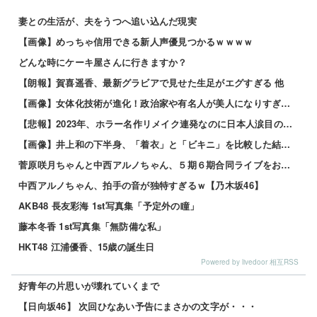
妻との生活が、夫をうつへ追い込んだ現実
【画像】めっちゃ信用できる新人声優見つかるｗｗｗｗ
どんな時にケーキ屋さんに行きますか？
【朗報】賀喜遥香、最新グラビアで見せた生足がエグすぎる 他
【画像】女体化技術が進化！政治家や有名人が美人になりすぎて草ｗｗｗｗ 他
【悲報】2023年、ホラー名作リメイク連発なのに日本人涙目の理由がこれｗｗｗｗ 他
【画像】井上和の下半身、「着衣」と「ビキニ」を比較した結果wwwwww
菅原咲月ちゃんと中西アルノちゃん、５期６期合同ライブをおねだり！！！【乃木坂46】
中西アルノちゃん、拍手の音が独特すぎるｗ【乃木坂46】
AKB48 長友彩海 1st写真集「予定外の瞳」
藤本冬香 1st写真集「無防備な私」
HKT48 江浦優香、15歳の誕生日
Powered by livedoor 相互RSS
好青年の片思いが壊れていくまで
【日向坂46】 次回ひなあい予告にまさかの文字が・・・