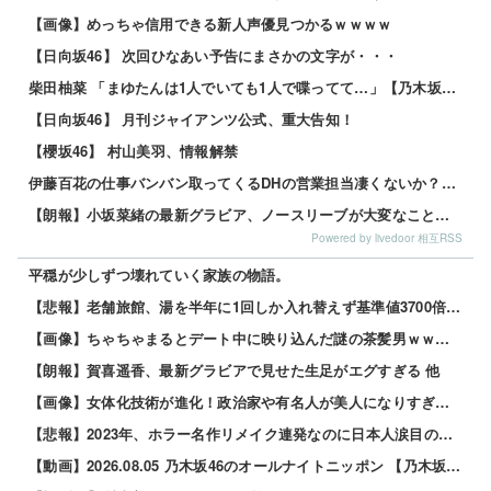
【画像】めっちゃ信用できる新人声優見つかるｗｗｗｗ
【日向坂46】 次回ひなあい予告にまさかの文字が・・・
柴田柚菜 「まゆたんは1人でいても1人で喋ってて…」【乃木坂46】
【日向坂46】 月刊ジャイアンツ公式、重大告知！
【櫻坂46】 村山美羽、情報解禁
伊藤百花の仕事バンバン取ってくるDHの営業担当凄くないか？今年のボーナス凄いことになりそう！！【AKB48いともも】
【朗報】小坂菜緒の最新グラビア、ノースリーブが大変なことになってるって...
Powered by livedoor 相互RSS
平穏が少しずつ壊れていく家族の物語。
【悲報】老舗旅館、湯を半年に1回しか入れ替えず基準値3700倍のレジオネラ菌増殖…その理由がこれｗｗｗｗ 他
【画像】ちゃちゃまるとデート中に映り込んだ謎の茶髪男ｗｗｗｗｗ 他
【朗報】賀喜遥香、最新グラビアで見せた生足がエグすぎる 他
【画像】女体化技術が進化！政治家や有名人が美人になりすぎて草ｗｗｗｗ 他
【悲報】2023年、ホラー名作リメイク連発なのに日本人涙目の理由がこれｗｗｗｗ 他
【動画】2026.08.05 乃木坂46のオールナイトニッポン 【乃木坂46 井上和】