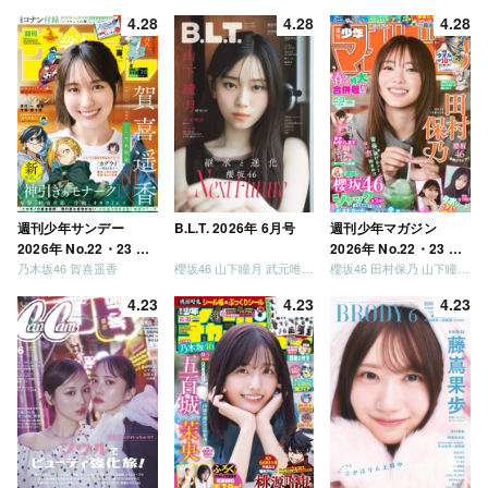
が強いか決めましょ
4.28
4.28
4.28
う」「ご褒美でロケし
ましょう」「フレンド
リーになりましょう」
「笑って卒業を祝いま
しょう」 [Blu-ray]
週刊少年サンデー
B.L.T. 2026年 6月号
週刊少年マガジン
2026年 No.22・23 合
2026年 No.22・23 合
乃木坂46 賀喜遥香
櫻坂46 山下瞳月 武元唯衣 / 乃木坂46 海邉朱莉
櫻坂46 田村保乃 山下瞳月 山川宇衣
併号
併号
4.23
4.23
4.23