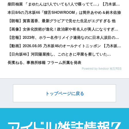
柴田柚菜 「まゆたんは1人でいても1人で喋ってて…」【乃木坂46】
本日8/6の乃木坂46「猫舌SHOWROOM」は筒井あやめ＆鈴木佑捺
【朗報】賀喜遥香、最新グラビアで見せた生足がエグすぎる 他
【画像】女体化技術が進化！政治家や有名人が美人になりすぎて草ｗｗｗｗ 他
【悲報】2023年、ホラー名作リメイク連発なのに日本人涙目の理由がこれｗｗｗｗ 他
【動画】2026.08.05 乃木坂46のオールナイトニッポン 【乃木坂46 井上和】
【日向坂46】河田陽菜推し、このときに卒業を察していた...
長濱ねる、事務所移籍 フラーム所属を発表
Powered by livedoor 相互RSS
トップページに戻る