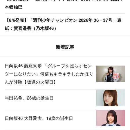
本郷柚巴
【8/6発売】「週刊少年チャンピオン 2026年 36・37号」表
紙：賀喜遥香（乃木坂46）
新着記事
日向坂46 藤嶌果歩 「グループを照らすセン
ターになりたい」何倍もキラキラしたかほり
んが降臨【坂道の火曜日】
与田祐希、26歳の誕生日
日向坂46 大野愛実、19歳の誕生日