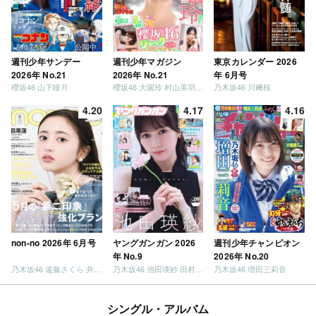
週刊少年サンデー
週刊少年マガジン
東京カレンダー 2026
2026年 No.21
2026年 No.21
年 6月号
櫻坂46 山下瞳月
櫻坂46 大園玲 村山美羽 稲熊ひな
乃木坂46 川﨑桜
4.20
4.17
4.16
non-no 2026年 6月号
ヤングガンガン 2026
週刊少年チャンピオン
年 No.9
2026年 No.20
乃木坂46 遠藤さくら 井上和 / 日向坂46 小坂菜緒
乃木坂46 池田瑛紗 田村真佑
乃木坂46 増田三莉音
シングル・アルバム