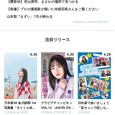
【櫻坂46】村山美羽、まさかの場所で見つかる
【画像】プロの漫画家が描いた布袋百椛さんをご覧ください
山本彩『まずい、7月が終わる
Powered by livedoor 相互RSS
注目リリース
6.30
4.30
4.29
乃木坂46 金川紗耶 1st
グラビアチャンピオン
日向坂で会いましょう
写真集「タイトル未
VOL.12 （AKITA DXシ
「妄キュンで恋しちゃ
乃木坂46 金川紗耶
日向坂46 正源司陽子 宮地すみれ
日向坂46
定」
リーズ）
いましょう」「どっち