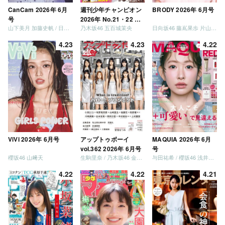
CanCam 2026年 6月
週刊少年チャンピオン
BRODY 2026年 6月号
号
2026年 No.21・22 合
山下美月 加藤史帆 / 日向坂46 大野愛実
乃木坂46 五百城茉央
日向坂46 藤嶌果歩 片山紗希 松尾桜 金村美玖 髙橋未来虹
併号
4.23
4.23
4.22
ViVi 2026年 6月号
アップトゥボーイ
MAQUIA 2026年 6月
vol.362 2026年 6月号
号
櫻坂46 山﨑天
生駒里奈 / 乃木坂46 金川紗耶 森平麗心
与田祐希 / 櫻坂46 浅井恋乃未
4.22
4.22
4.21