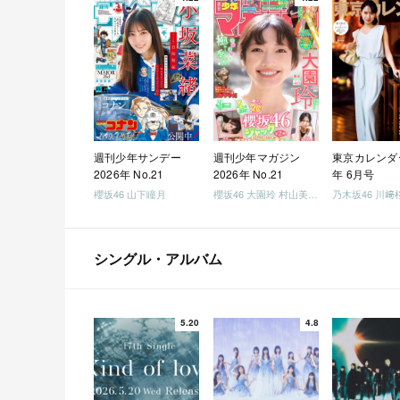
週刊少年サンデー
週刊少年マガジン
東京カレンダー
2026年 No.21
2026年 No.21
年 6月号
櫻坂46 山下瞳月
櫻坂46 大園玲 村山美羽 稲熊ひな
乃木坂46 川﨑
シングル・アルバム
5.20
4.8