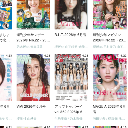
ましょ
週刊少年サンデー
B.L.T. 2026年 6月号
週刊少年マガジン
で恋し
2026年 No.22・23
2026年 No.22・23
う」
合併号
合併号
乃木坂46 賀喜遥香
櫻坂46 山下瞳月 武元唯衣 / 乃木坂46 海邉朱莉
櫻坂46 田村保乃 山下瞳月 山川宇衣
いか決
4.23
4.23
4.23
4.22
「ご褒
しょ
ドリー
う」
を祝い
-ray]
6年 6月
ViVi 2026年 6月号
アップトゥボーイ
MAQUIA 2026年 6月
vol.362 2026年 6月
号
号
日向坂46 藤嶌果歩 片山紗希 松尾桜 金村美玖 髙橋未来虹
櫻坂46 山﨑天
生駒里奈 / 乃木坂46 金川紗耶 森平麗心
与田祐希 / 櫻坂46 浅井恋乃未
4.21
4.20
4.17
4.16