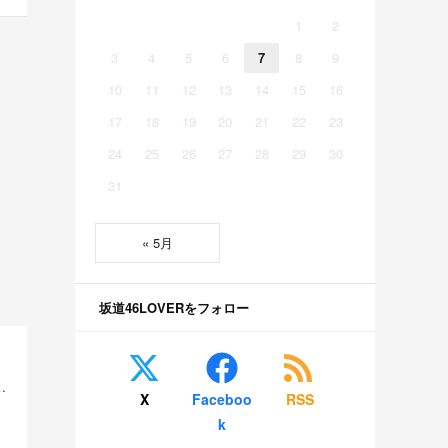
1
2
3
4
5
6
7
8
9
10
11
12
13
14
15
16
17
18
19
20
21
22
23
24
25
26
27
28
29
30
31
« 5月
坂道46LOVERをフォロー
ww手で支えたい奴、急げｗｗｗｗ 他
X
Faceboo
RSS
k
・・・ 他