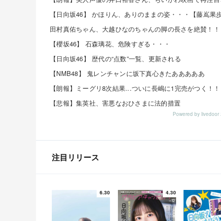
【櫻坂46】 石森璃花、危険すぎる・・・
【日向坂46】 歴代の“点数”一覧、更新される
【NMB48】 鬼レンチャンに坂下真心きたあああああ
【朗報】ミーグリ8次結果...ついに長嶋に1完売がつく！！
【悲報】集英社、害悪なおひさまに法的措置
Powered by livedo
注目リリース
6.30
4.30