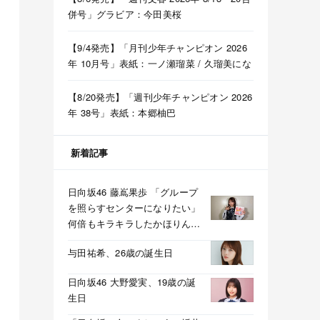
併号」グラビア：今田美桜
【9/4発売】「月刊少年チャンピオン 2026
年 10月号」表紙：一ノ瀬瑠菜 / 久瑠美にな
【8/20発売】「週刊少年チャンピオン 2026
年 38号」表紙：本郷柚巴
新着記事
日向坂46 藤嶌果歩 「グループ
を照らすセンターになりたい」
何倍もキラキラしたかほりんが
降臨【坂道の火曜日】
与田祐希、26歳の誕生日
日向坂46 大野愛実、19歳の誕
生日