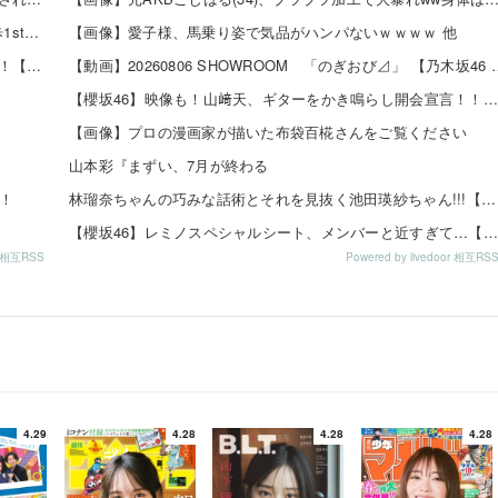
【日向坂46】 かほりん、ありのままの姿・・・【藤嶌果歩1st写真集】
【画像】愛子様、馬乗り姿で気品がハンパないｗｗｗｗ 他
田村真佑ちゃん、大越ひなのちゃんの脚の長さを絶賛！！！【乃木坂46】
【動画】20260806 SHOWROO
【櫻坂46】映像も！山﨑天、ギターをかき鳴らし開会宣言！！！【閃光ライオット2026】
【画像】プロの漫画家が描いた布袋百椛さんをご覧ください
山本彩『まずい、7月が終わる
！
林瑠奈ちゃんの巧みな話術とそれを見抜く池田瑛紗ちゃん!!!【乃木坂46】
【櫻坂46】レミノスペシャルシート、メンバーと近すぎて…【全国ツアー2026】
or 相互RSS
Powered by livedoor 相互RS
4.29
4.28
4.28
4.28