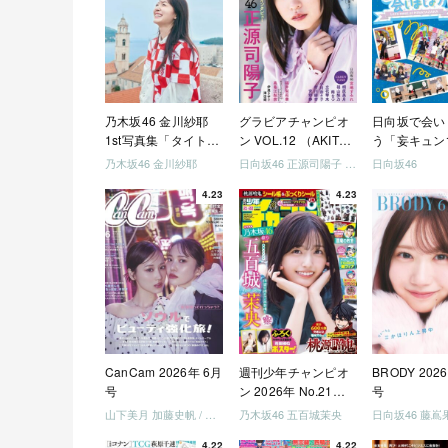
乃木坂46 金川紗耶
グラビアチャンピオ
日向坂で会い
1st写真集「タイトル
ン VOL.12 （AKITA
う「妄キュン
未定」
DXシリーズ）
ちゃいましょ
乃木坂46 金川紗耶
日向坂46 正源司陽子 宮地すみれ
日向坂46
「どっちが強
4.23
4.23
めましょう」
美でロケしま
う」「フレン
になりましょ
「笑って卒業
ましょう」 [Blu
CanCam 2026年 6月
週刊少年チャンピオ
BRODY 202
号
ン 2026年 No.21・
号
22 合併号
山下美月 加藤史帆 / 日向坂46 大野愛実
乃木坂46 五百城茉央
4.22
4.22