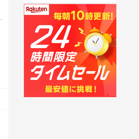
M 「のぎおび⊿」 【乃木坂46 田村真佑】
S