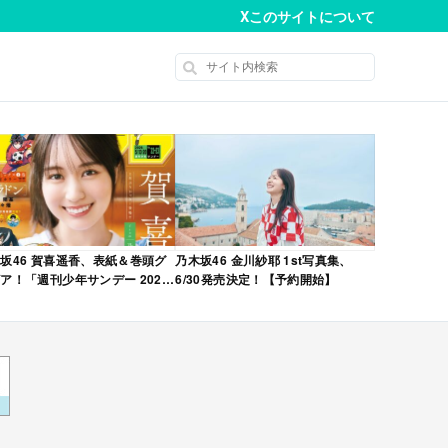
X
このサイトについて
坂46 賀喜遥香、表紙＆巻頭グ
乃木坂46 金川紗耶 1st写真集、
ア！「週刊少年サンデー 2026
6/30発売決定！【予約開始】
No.22・23 合併号」本日4/28発
！