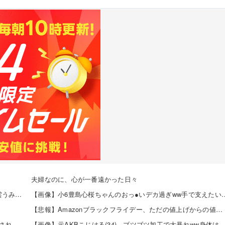
夫婦なのに、心が一番遠かった日々
【8/12発売】「ヤングアニマル 2026年 No.16」表紙：東雲うみ / 虹咲カリナ
【画像】小6豊島心桜ちゃんのおっ●いデカ過ぎ
【悲報】Amazonブラックフライデー、ただの値上げからの値下げセールだったｗｗｗ 他
【朗報】美人声優の井口裕香さん、ちいかわ映画で再注目されるｗｗｗｗ
【画像】元AKBこじはる(34)、ブツブツ加工で大暴れww身体はめっちゃいいのにな