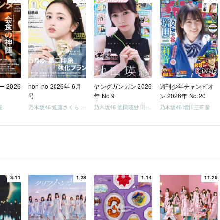
 2026
non-no 2026年 6月
ヤングガンガン 2026
週刊少年チャンピオ
号
年 No.9
ン 2026年 No.20
桜
乃木坂46 遠藤さくら 井上和 / 日向坂46 小坂菜緒
乃木坂46 池田瑛紗 田村真佑
乃木坂46 増田三莉音
3.11
1.28
1.14
11.26