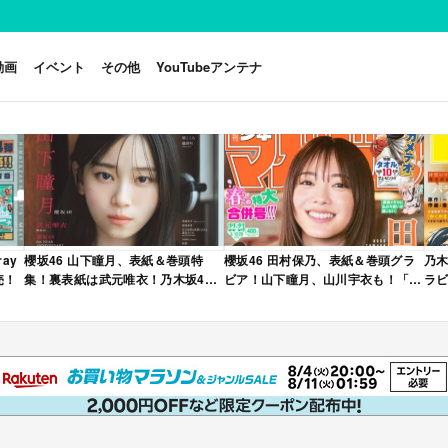
動画
イベント
その他
YouTubeアンテナ
ay
櫻坂46 山下瞳月、表紙＆巻頭特
櫻坂46 田村保乃、表紙＆巻頭グラ
乃木
売！
集！裏表紙は武元唯衣！乃木坂46
ビア！山下瞳月、山川宇衣も！「週
ラビ
海邉朱莉も登場！「B.L.T. 2026年
刊少年マガジン 2026年 No.22・23
年 
6月号」本日4/28発売！
合併号」本日4/28発売！
売