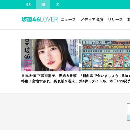
48
46
Z
ニュース
メディア出演
リリース
日向坂46 正源司陽子、表紙＆巻頭
「日向坂で会いましょう」Blu-r
特集！宮地すみれ、裏表紙＆巻末特
第4弾 5タイトル、本日4/29発
集！「グラビアチャンピオン
VOL.12」本日4/30発売！