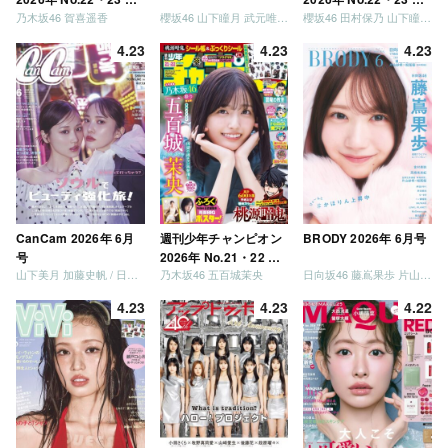
乃木坂46 賀喜遥香
櫻坂46 山下瞳月 武元唯衣 / 乃木坂46 海邉朱莉
櫻坂46 田村保乃 山下瞳月 山川宇衣
併号
併号
4.23
4.23
4.23
CanCam 2026年 6月
週刊少年チャンピオン
BRODY 2026年 6月号
号
2026年 No.21・22 合
山下美月 加藤史帆 / 日向坂46 大野愛実
乃木坂46 五百城茉央
日向坂46 藤嶌果歩 片山紗希 松尾桜 金村美玖 髙橋未来虹
併号
4.23
4.23
4.22