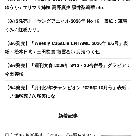
ゆうか / エリマリ姉妹 髙野真央 福井梨莉華 etc.
【8/12発売】「ヤングアニマル 2026年 No.16」表紙：東雲
うみ / 虹咲カリナ
【8/6発売】「Weekly Capsule ENTAME 2026年 8/6号」表
紙：松本日向 / 三田悠貴 南雲るい 月海つくね
【8/6発売】「週刊文春 2026年 8/13・20合併号」グラビア：
今田美桜
【9/4発売】「月刊少年チャンピオン 2026年 10月号」表紙：
一ノ瀬瑠菜 / 久瑠美にな
新着記事
日向坂46 藤嶌果歩 「グループを照らすセン