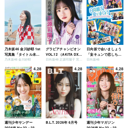
乃木坂46 金川紗耶 1st
グラビアチャンピオン
日向坂で会いましょう
写真集「タイトル未
VOL.12 （AKITA DXシ
「妄キュンで恋しちゃ
乃木坂46 金川紗耶
日向坂46 正源司陽子 宮地すみれ
日向坂46
定」
リーズ）
いましょう」「どっち
が強いか決めましょ
4.28
4.28
4.28
う」「ご褒美でロケし
ましょう」「フレンド
リーになりましょう」
「笑って卒業を祝いま
しょう」 [Blu-ray]
週刊少年サンデー
B.L.T. 2026年 6月号
週刊少年マガジン
2026年 No.22・23 合
2026年 No.22・23 合