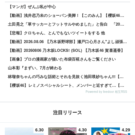
【マンガ】ぜんぶ私が中心
【動画】浅井恋乃未のショーパン美脚！【このみん】【櫻坂46】 他
土田晃之「草サッカーとフットサルやめました」と告白 「20代の若手が来るんです。つまんなくて」 他
【悲報】クロちゃん、とんでもないツイートをする 他
【動画】2026.08.06 【乃木坂野球部】瀬戸口心月さん"よし頑張るぞの気持ち"の始球式【コラボ第5弾】
【動画】20260806 乃木坂LOCKS! (SOL) 【乃木坂46 賀喜遥香】
【画像】プロの漫画家が描いた布袋百椛さんをご覧ください
山本彩『まずい、7月が終わる
林瑠奈ちゃんの巧みな話術とそれを見抜く池田瑛紗ちゃん!!!【乃木坂46】
【櫻坂46】レミノスペシャルシート、メンバーと近すぎて…【全国ツアー2026】
Powered by livedoor 相互RSS
注目リリース
6.30
4.30
4.29