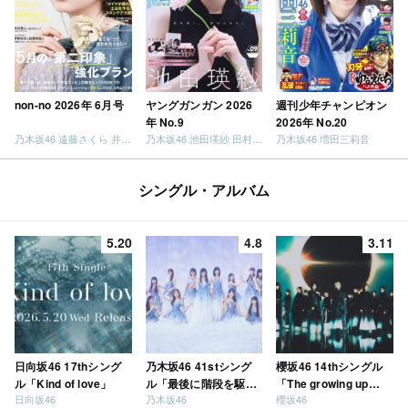
non-no 2026年 6月号
ヤングガンガン 2026
週刊少年チャンピオン
年 No.9
2026年 No.20
乃木坂46 遠藤さくら 井上和 / 日向坂46 小坂菜緒
乃木坂46 池田瑛紗 田村真佑
乃木坂46 増田三莉音
シングル・アルバム
5.20
4.8
3.11
日向坂46 17thシング
乃木坂46 41stシング
櫻坂46 14thシングル
ル「Kind of love」
ル「最後に階段を駆け
「The growing up
日向坂46
乃木坂46
櫻坂46
上がったのはいつ
train」