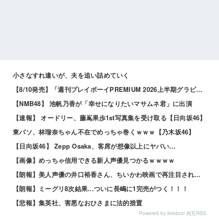
小さなすれ違いが、夫を追い詰めていく
【8/10発売】「週刊プレイボーイPREMIUM 2026上半期グラビア傑作選」
【NMB48】 池帆乃香が「幸せになりたいマサムネ君」に出演
【速報】 オードリー、藤嶌果歩1st写真集を受け取る【日向坂46】
東パソ、林瑠奈ちゃん不在でめっちゃ巻くｗｗｗ【乃木坂46】
【日向坂46】 Zepp Osaka、客席が想像以上にヤバい…
【画像】めっちゃ信用できる新人声優見つかるｗｗｗｗ
【朗報】美人声優の井口裕香さん、ちいかわ映画で再注目されるｗｗｗｗ
【朗報】ミーグリ8次結果...ついに長嶋に1完売がつく！！！
【悲報】集英社、害悪なおひさまに法的措置
Powered by livedoor 相互RSS