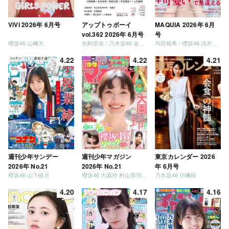
ViVi 2026年 6月号
アップトゥボーイ
MAQUIA 2026年 6月
vol.362 2026年 6月号
号
櫻坂46 山﨑天
生駒里奈 / 乃木坂46 金川紗耶 森平麗心
与田祐希 / 櫻坂46 浅井恋乃未
4.22
4.22
4.21
週刊少年サンデー
週刊少年マガジン
東京カレンダー 2026
2026年 No.21
2026年 No.21
年 6月号
櫻坂46 山下瞳月
櫻坂46 大園玲 村山美羽 稲熊ひな
乃木坂46 川﨑桜
4.20
4.17
4.16