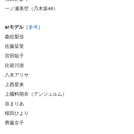
一ノ瀬美空（乃木坂46）
arモデル
［
参考
］
森絵梨佳
佐藤栞里
宮田聡子
比留川游
八木アリサ
上西星来
上國料萌衣（アンジュルム）
谷まりあ
桜田ひより
齊藤京子