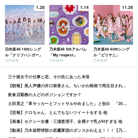
だ？」
1.28
1.14
11.26
日向坂46 16thシング
乃木坂46 5thアルバム
乃木坂46 40thシング
ル「クリフハンガー」
「My respect」
ル「ビリヤニ」
日向坂46
乃木坂46
乃木坂46
三十路女子の仕事と恋、その先にあった本音
【朗報】美人声優の井口裕香さん、ちいかわ映画で再注目されるｗｗｗｗ
飲食店勤務の人どのポジションですか？
土田晃之「草サッカーとフットサルやめました」と告白 「20代の若手が来るんです。つまんなくて」 他
【悲報】クロちゃん、とんでもないツイートをする 他
【画像】セクシー女優・三浦恵理子、全裸ナマ乳がHすぎる 他
【動画】乃木坂野球部の若鷹軍団のダンスかわええ！！！【乃木坂46】