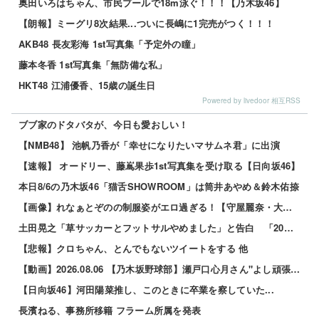
奥田いろはちゃん、市民プールで18m泳ぐ！！！【乃木坂46】
【朗報】ミーグリ8次結果...ついに長嶋に1完売がつく！！！
AKB48 長友彩海 1st写真集「予定外の瞳」
藤本冬香 1st写真集「無防備な私」
HKT48 江浦優香、15歳の誕生日
Powered by livedoor 相互RSS
ブブ家のドタバタが、今日も愛おしい！
【NMB48】 池帆乃香が「幸せになりたいマサムネ君」に出演
【速報】 オードリー、藤嶌果歩1st写真集を受け取る【日向坂46】
本日8/6の乃木坂46「猫舌SHOWROOM」は筒井あやめ＆鈴木佑捺
【画像】れなぁとぞのの制服姿がエロ過ぎる！【守屋麗奈・大園玲】【櫻坂46】 他
土田晃之「草サッカーとフットサルやめました」と告白 「20代の若手が来るんです。つまんなくて」 他
【悲報】クロちゃん、とんでもないツイートをする 他
【動画】2026.08.06 【乃木坂野球部】瀬戸口心月さん"よし頑張るぞの気持ち"の始球式【コラ...
【日向坂46】河田陽菜推し、このときに卒業を察していた...
長濱ねる、事務所移籍 フラーム所属を発表