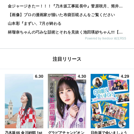
金ジャージきたー！！！『乃木坂工事延長中』菅原咲月、筒井あやめ、小津玲奈の3ショット到着！！【乃木坂46】
【画像】プロの漫画家が描いた布袋百椛さんをご覧ください
山本彩『まずい、7月が終わる
林瑠奈ちゃんの巧みな話術とそれを見抜く池田瑛紗ちゃん!!!【乃木坂46】
Powered by livedoor 相互RSS
注目リリース
6.30
4.30
4.29
乃木坂46 金川紗耶 1st
グラビアチャンピオン
日向坂で会いましょう