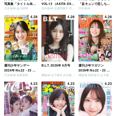
写真集「タイトル未
VOL.12 （AKITA DXシ
「妄キュンで恋しちゃ
乃木坂46 金川紗耶
日向坂46 正源司陽子 宮地すみれ
日向坂46
定」
リーズ）
いましょう」「どっち
が強いか決めましょ
4.28
4.28
4.28
う」「ご褒美でロケし
ましょう」「フレンド
リーになりましょう」
「笑って卒業を祝いま
しょう」 [Blu-ray]
週刊少年サンデー
B.L.T. 2026年 6月号
週刊少年マガジン
2026年 No.22・23 合
2026年 No.22・23 合
乃木坂46 賀喜遥香
櫻坂46 山下瞳月 武元唯衣 / 乃木坂46 海邉朱莉
櫻坂46 田村保乃 山下瞳月 山川宇衣
併号
併号
4.23
4.23
4.23