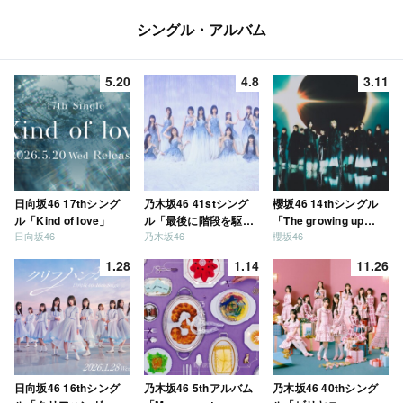
シングル・アルバム
5.20
4.8
3.11
日向坂46 17thシング
乃木坂46 41stシング
櫻坂46 14thシングル
ル「Kind of love」
ル「最後に階段を駆け
「The growing up
日向坂46
乃木坂46
櫻坂46
上がったのはいつ
train」
だ？」
1.28
1.14
11.26
日向坂46 16thシング
乃木坂46 5thアルバム
乃木坂46 40thシング