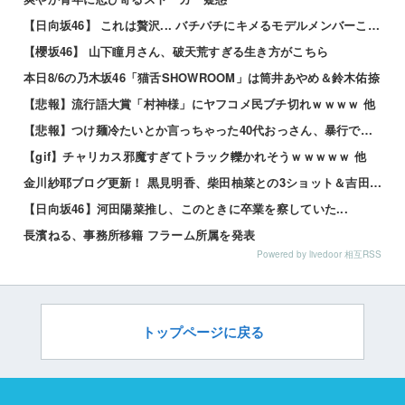
【日向坂46】 これは贅沢... バチバチにキメるモデルメンバーこちら
【櫻坂46】 山下瞳月さん、破天荒すぎる生き方がこちら
本日8/6の乃木坂46「猫舌SHOWROOM」は筒井あやめ＆鈴木佑捺
【悲報】流行語大賞「村神様」にヤフコメ民ブチ切れｗｗｗｗ 他
【悲報】つけ麺冷たいとか言っちゃった40代おっさん、暴行で私人逮捕されるｗｗｗｗ 他
【gif】チャリカス邪魔すぎてトラック轢かれそうｗｗｗｗｗ 他
金川紗耶ブログ更新！ 黒見明香、柴田柚菜との3ショット＆吉田綾乃クリスティーとの2ショットを公開！！...
【日向坂46】河田陽菜推し、このときに卒業を察していた...
長濱ねる、事務所移籍 フラーム所属を発表
Powered by livedoor 相互RSS
トップページに戻る