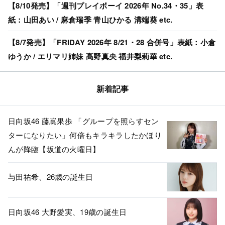
【8/10発売】「週刊プレイボーイ 2026年 No.34・35」表
紙：山田あい / 麻倉瑞季 青山ひかる 溝端葵 etc.
【8/7発売】「FRIDAY 2026年 8/21・28 合併号」表紙：小倉
ゆうか / エリマリ姉妹 髙野真央 福井梨莉華 etc.
新着記事
日向坂46 藤嶌果歩 「グループを照らすセン
ターになりたい」何倍もキラキラしたかほり
んが降臨【坂道の火曜日】
与田祐希、26歳の誕生日
日向坂46 大野愛実、19歳の誕生日