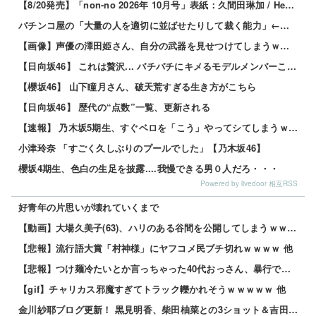
【8/20発売】「non-no 2026年 10月号」表紙：久間田琳加 / Hearts2Hearts
パチンコ屋の「大量の人を適切に並ばせたりして裁く能力」←これガチで凄いよなｗｗｗ
【画像】声優の澤田姫さん、自分の武器を見せつけてしまうｗｗｗｗ
【日向坂46】 これは贅沢... バチバチにキメるモデルメンバーこちら
【櫻坂46】 山下瞳月さん、破天荒すぎる生き方がこちら
【日向坂46】 歴代の“点数”一覧、更新される
【速報】 乃木坂5期生、すぐベロを「こう」やってシてしまうｗｗｗｗｗｗ
小津玲奈 「すごく久しぶりのプールでした」【乃木坂46】
櫻坂4期生、色白の生足を披露....我慢できる男０人だろ・・・
Powered by livedoor 相互RSS
好青年の片思いが壊れていくまで
【動画】大場久美子(63)、ハリのある谷間を公開してしまうｗｗｗ 他
【悲報】流行語大賞「村神様」にヤフコメ民ブチ切れｗｗｗｗ 他
【悲報】つけ麺冷たいとか言っちゃった40代おっさん、暴行で私人逮捕されるｗｗｗｗ 他
【gif】チャリカス邪魔すぎてトラック轢かれそうｗｗｗｗｗ 他
金川紗耶ブログ更新！ 黒見明香、柴田柚菜との3ショット＆吉田綾乃クリスティーとの2ショットを公開！！【乃木坂46】