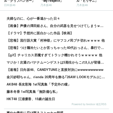
ル「クリフハンガー」
「My respect」
ル「ビリヤニ」
日向坂46
乃木坂46
乃木坂46
夫婦なのに、心が一番遠かった日々
【画像】声優の澤田姫さん、自分の武器を見せつけてしまうｗｗｗｗ
【ドラマ】予想外に面白かった作品【映画】
【悲報】流行語大賞「村神様」にヤフコメ民ブチ切れｗｗｗｗ 他
【悲報】つけ麺冷たいとか言っちゃった40代おっさん、暴行で私人逮捕されるｗｗｗｗ 他
【gif】チャリカス邪魔すぎてトラック轢かれそうｗｗｗｗｗ 他
マジか！次週のバナナムーンゲストは5期生からこの3人が登場！！！【乃木坂46】
【速報】日向坂46、CANDYTUNEと直接対決にwwwwwwwwww
金川紗耶ちゃん、rienda 20周年を飾る｢26AW LOOKモデル｣に就任！！！【乃木坂46】
AKB48 長友彩海 1st写真集「予定外の瞳」
藤本冬香 1st写真集「無防備な私」
HKT48 江浦優香、15歳の誕生日
Powered by livedoor 相互RSS
爽やか青年に忍び寄るストーカー疑惑