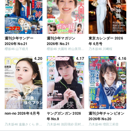
週刊少年サンデー
週刊少年マガジン
東京カレンダー 2026
2026年 No.21
2026年 No.21
年 6月号
櫻坂46 山下瞳月
櫻坂46 大園玲 村山美羽 稲熊ひな
乃木坂46 川﨑桜
4.20
4.17
4.16
non-no 2026年 6月号
ヤングガンガン 2026
週刊少年チャンピオン
年 No.9
2026年 No.20
乃木坂46 遠藤さくら 井上和 / 日向坂46 小坂菜緒
乃木坂46 池田瑛紗 田村真佑
乃木坂46 増田三莉音