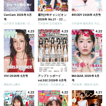
CanCam 2026年 6月
週刊少年チャンピオン
BRODY 2026年 6月号
号
2026年 No.21・22 合
山下美月 加藤史帆 / 日向坂46 大野愛実
乃木坂46 五百城茉央
日向坂46 藤嶌果歩 片山紗希 松尾桜 金村美玖 髙橋未来虹
併号
4.23
4.23
4.22
ViVi 2026年 6月号
アップトゥボーイ
MAQUIA 2026年 6月
vol.362 2026年 6月号
号
櫻坂46 山﨑天
生駒里奈 / 乃木坂46 金川紗耶 森平麗心
与田祐希 / 櫻坂46 浅井恋乃未
4.22
4.22
4.21