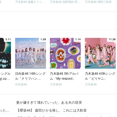
桜
乃木坂46 遠藤さくら 井上和 / 日向坂46 小坂菜緒
乃木坂46 池田瑛紗 田村真佑
乃木坂46 増田三莉音
3.11
1.28
1.14
11.26
hシングル
日向坂46 16thシング
乃木坂46 5thアルバ
乃木坂46 40thシング
g up
ル「クリフハン
ム「My respect」
ル「ビリヤニ」
ガー」
日向坂46
乃木坂46
乃木坂46
妻が嫌すぎて壊れていった、ある夫の現実
5号機の時って、面白いA+ART機がたくさんあって楽しかったよなｗｗｗ
【櫻坂46】 森田ひかる推し、これには大歓喜