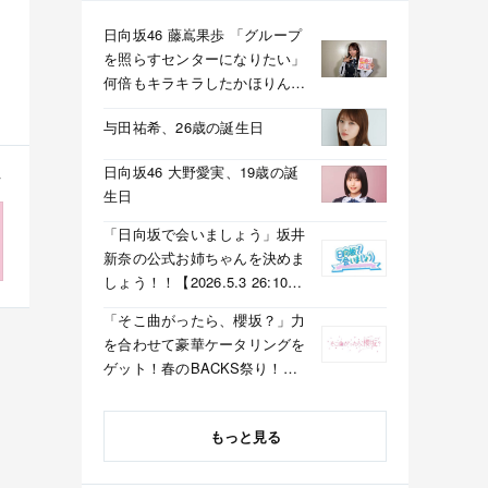
日向坂46 藤嶌果歩 「グループ
を照らすセンターになりたい」
何倍もキラキラしたかほりんが
降臨【坂道の火曜日】
与田祐希、26歳の誕生日
日向坂46 大野愛実、19歳の誕
生日
「日向坂で会いましょう」坂井
新奈の公式お姉ちゃんを決めま
しょう！！【2026.5.3 26:10〜
テレビ東京】
「そこ曲がったら、櫻坂？」力
を合わせて豪華ケータリングを
ゲット！春のBACKS祭り！
【2026.5.3 25:40〜 テレビ東
京】
もっと見る