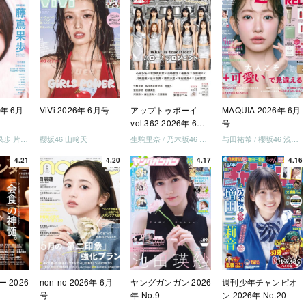
しょ
ドリー
う」
を祝い
-ray]
6年 6月
ViVi 2026年 6月号
アップトゥボーイ
MAQUIA 2026年 6月
vol.362 2026年 6月
号
号
日向坂46 藤嶌果歩 片山紗希 松尾桜 金村美玖 髙橋未来虹
櫻坂46 山﨑天
生駒里奈 / 乃木坂46 金川紗耶 森平麗心
与田祐希 / 櫻坂46 浅井恋乃未
4.21
4.20
4.17
4.16
 2026
non-no 2026年 6月
ヤングガンガン 2026
週刊少年チャンピオ
号
年 No.9
ン 2026年 No.20