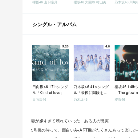
櫻坂46 山下瞳月
櫻坂46 大園玲 村山美羽 稲熊ひな
乃木坂46 川﨑
シングル・アルバム
5.20
4.8
日向坂46 17thシング
乃木坂46 41stシング
櫻坂46 14t
ル「Kind of love」
ル「最後に階段を駆
「The growin
け上がったのはいつ
train」
日向坂46
乃木坂46
櫻坂46
だ？」
妻が嫌すぎて壊れていった、ある夫の現実