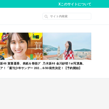
X
このサイトについて
坂46 賀喜遥香、表紙＆巻頭グ
乃木坂46 金川紗耶 1st写真集、
ア！「週刊少年サンデー 2026
6/30発売決定！【予約開始】
No.22・23 合併号」本日4/28発
！