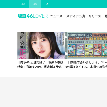
48
46
Z
ニュース
メディア出演
リリース
日向坂46 正源司陽子、表紙＆巻頭
「日向坂で会いましょう」Blu-r
特集！宮地すみれ、裏表紙＆巻末特
第4弾 5タイトル、本日4/29発
集！「グラビアチャンピオン
VOL.12」本日4/30発売！