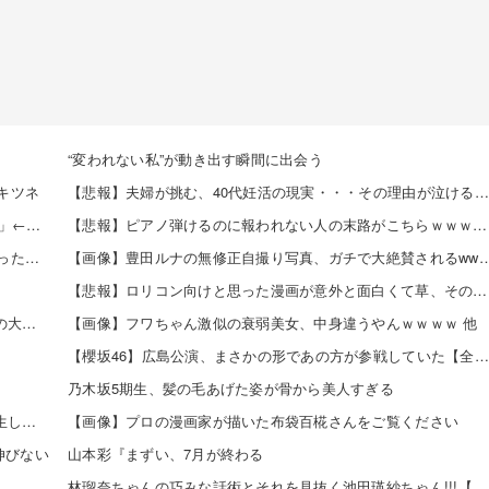
“変われない私”が動き出す瞬間に出会う
ナキツネ
【悲報】夫婦が挑む、40代妊活の現実・・・その理由が泣けるｗｗｗｗ 他
パチンコ屋の「大量の人を適切に並ばせたりして裁く能力」←これガチで凄いよなｗｗｗ
【悲報】ピアノ弾けるのに報われない人の末路がこちらｗｗｗｗｗ 他
5号機の時って、面白いA+ART機がたくさんあって楽しかったよなｗｗｗ
【画像】豊田ルナの無修正自撮り写真、ガチで大絶
【悲報】ロリコン向けと思った漫画が意外と面白くて草、その理由がこれｗｗｗｗ 他
【日向坂46】 来月、坂道vsカワラボvsスタダvsハロプロの大激戦
【画像】フワちゃん激似の衰弱美女、中身違うやんｗｗｗｗ 他
【櫻坂46】広島公演、まさかの形であの方が参戦していた【全国ツアー2026 What’s lonesome?】
乃木坂5期生、髪の毛あげた姿が骨から美人すぎる
【日向坂46】 お悩み... 某メンバーにある新規ファンが誕生していた
【画像】プロの漫画家が描いた布袋百椛さんをご覧ください
伸びない
山本彩『まずい、7月が終わる
林瑠奈ちゃんの巧みな話術とそれを見抜く池田瑛紗ちゃん!!!【乃木坂46】