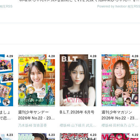
or 相互RSS
Powered by livedoor 相互RS
4.29
4.28
4.28
4.28
ましょ
週刊少年サンデー
B.L.T. 2026年 6月号
週刊少年マガジン
で恋し
2026年 No.22・23
2026年 No.22・23
う」
合併号
合併号
乃木坂46 賀喜遥香
櫻坂46 山下瞳月 武元唯衣 / 乃木坂46 海邉朱莉
櫻坂46 田村保乃 山下瞳月 山川宇衣
いか決
4.23
4.23
4.23
4.22
「ご褒