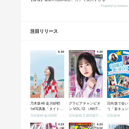
Powered by livedo
注目リリース
6.30
4.30
乃木坂46 金川紗耶
グラビアチャンピオ
日向坂で会い
1st写真集「タイトル
ン VOL.12 （AKITA
う「妄キュン
未定」
DXシリーズ）
ちゃいましょ
乃木坂46 金川紗耶
日向坂46 正源司陽子 宮地すみれ
日向坂46
「どっちが強
4.23
4.23
めましょう」