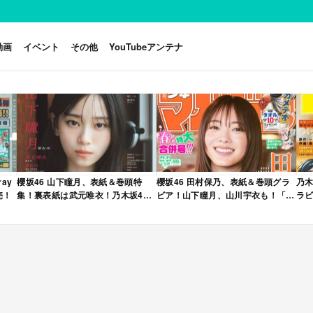
動画
イベント
その他
YouTubeアンテナ
ay
櫻坂46 山下瞳月、表紙＆巻頭特
櫻坂46 田村保乃、表紙＆巻頭グラ
乃木
売！
集！裏表紙は武元唯衣！乃木坂46
ビア！山下瞳月、山川宇衣も！「週
ラビ
海邉朱莉も登場！「B.L.T. 2026年
刊少年マガジン 2026年 No.22・23
年 
6月号」本日4/28発売！
合併号」本日4/28発売！
売