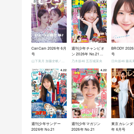
美でロケしま
う」「フレン
になりましょ
「笑って卒業
ましょう」 [Blu
CanCam 2026年 6月
週刊少年チャンピオ
BRODY 202
号
ン 2026年 No.21・
号
22 合併号
山下美月 加藤史帆 / 日向坂46 大野愛実
乃木坂46 五百城茉央
4.22
4.22
週刊少年サンデー
週刊少年マガジン
東京カレンダー
2026年 No.21
2026年 No.21
年 6月号