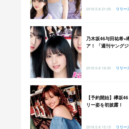
2019.5.8
21:05
リリー
乃木坂46与田祐希×
ア！ 「週刊ヤングジャンプ
2019.5.8
19:30
リリー
【
予約開始】欅坂46
リー姿を初披露！
2019.5.8
15:15
リリー