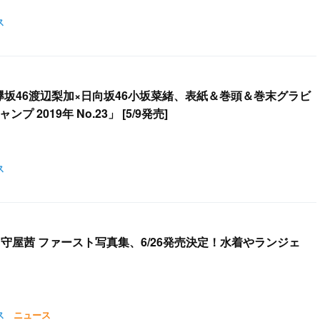
ス
欅坂46渡辺梨加×日向坂46小坂菜緒、表紙＆巻頭＆巻末グラビ
 2019年 No.23」 [5/9発売]
ス
 守屋茜 ファースト写真集、6/26発売決定！水着やランジェ
ス
ニュース