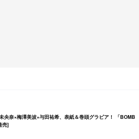
未央奈×梅澤美波×与田祐希、表紙＆巻頭グラビア！ 「BOMB
発売]