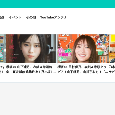
動画
イベント
その他
YouTubeアンテナ
ay
櫻坂46 山下瞳月、表紙＆巻頭特
櫻坂46 田村保乃、表紙＆巻頭グラ
乃木
売！
集！裏表紙は武元唯衣！乃木坂46
ビア！山下瞳月、山川宇衣も！「週
ラビ
海邉朱莉も登場！「B.L.T. 2026年
刊少年マガジン 2026年 No.22・23
年 
6月号」本日4/28発売！
合併号」本日4/28発売！
売