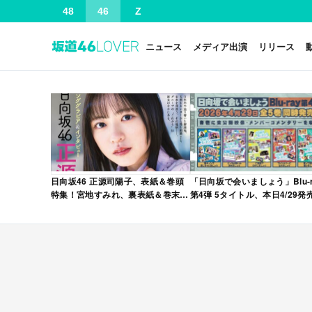
48
46
Z
ニュース
メディア出演
リリース
日向坂46 正源司陽子、表紙＆巻頭
「日向坂で会いましょう」Blu-r
特集！宮地すみれ、裏表紙＆巻末特
第4弾 5タイトル、本日4/29発
集！「グラビアチャンピオン
VOL.12」本日4/30発売！