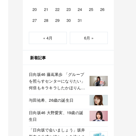
20
21
22
23
24
25
26
27
28
29
30
31
« 4月
6月 »
新着記事
日向坂46 藤嶌果歩 「グループ
を照らすセンターになりたい」
何倍もキラキラしたかほりんが
降臨【坂道の火曜日】
与田祐希、26歳の誕生日
日向坂46 大野愛実、19歳の誕
生日
「日向坂で会いましょう」坂井