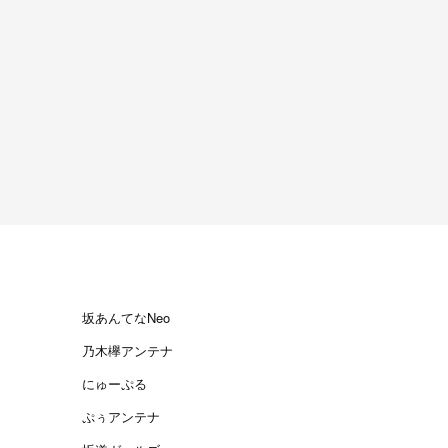
坂あんてなNeo
乃木欅アンテナ
にゅーぷる
ぷぅアンテナ