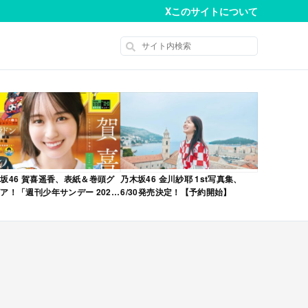
X
このサイトについて
坂46 賀喜遥香、表紙＆巻頭グ
乃木坂46 金川紗耶 1st写真集、
ア！「週刊少年サンデー 2026
6/30発売決定！【予約開始】
No.22・23 合併号」本日4/28発
！