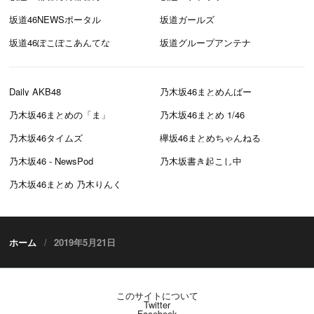
坂道46NEWSポータル
坂道ガールズ
坂道46ぽこぽこあんてな
坂道グループアンテナ
Daily AKB48
乃木坂46まとめんばー
乃木坂46まとめの「ま」
乃木坂46まとめ 1/46
乃木坂46タイムズ
欅坂46まとめちゃんねる
乃木坂46 - NewsPod
乃木坂書き起こし中
乃木坂46まとめ 乃木りんく
ホーム
2019年5月21日
このサイトについて
Twitter
Facebook