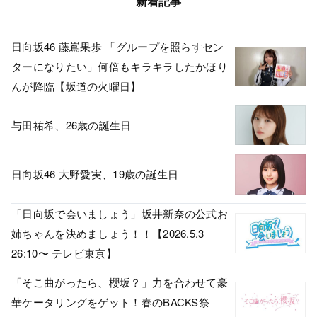
新着記事
日向坂46 藤嶌果歩 「グループを照らすセン
ターになりたい」何倍もキラキラしたかほり
んが降臨【坂道の火曜日】
与田祐希、26歳の誕生日
日向坂46 大野愛実、19歳の誕生日
「日向坂で会いましょう」坂井新奈の公式お
姉ちゃんを決めましょう！！【2026.5.3
26:10〜 テレビ東京】
「そこ曲がったら、櫻坂？」力を合わせて豪
華ケータリングをゲット！春のBACKS祭