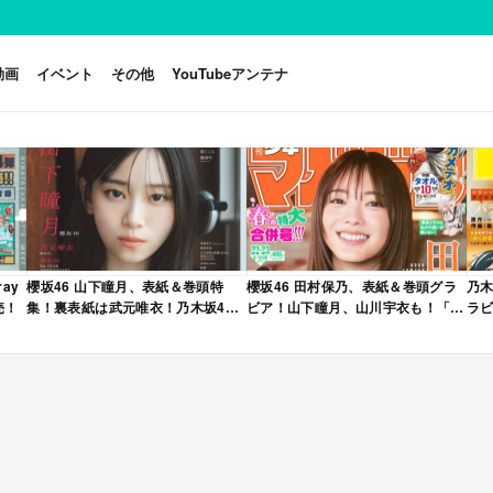
動画
イベント
その他
YouTubeアンテナ
ay
櫻坂46 山下瞳月、表紙＆巻頭特
櫻坂46 田村保乃、表紙＆巻頭グラ
乃木
売！
集！裏表紙は武元唯衣！乃木坂46
ビア！山下瞳月、山川宇衣も！「週
ラビ
海邉朱莉も登場！「B.L.T. 2026年
刊少年マガジン 2026年 No.22・23
年 
6月号」本日4/28発売！
合併号」本日4/28発売！
売