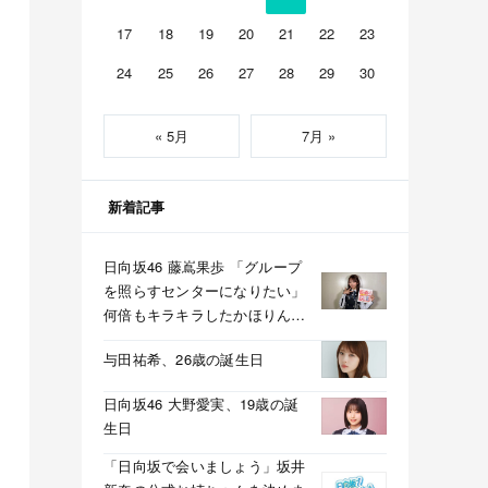
17
18
19
20
21
22
23
24
25
26
27
28
29
30
« 5月
7月 »
新着記事
日向坂46 藤嶌果歩 「グループ
を照らすセンターになりたい」
何倍もキラキラしたかほりんが
降臨【坂道の火曜日】
与田祐希、26歳の誕生日
日向坂46 大野愛実、19歳の誕
生日
「日向坂で会いましょう」坂井