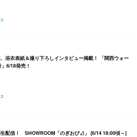
ス
梨花、浴衣表紙＆撮り下ろしインタビュー掲載！ 「関西ウォー
号」6/18発売！
ス
配信！ SHOWROOM「のぎおび⊿」 [6/14 18:00頃～]