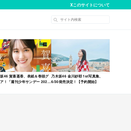
X
このサイトについて
坂46 賀喜遥香、表紙＆巻頭グ
乃木坂46 金川紗耶 1st写真集、
ア！「週刊少年サンデー 2026
6/30発売決定！【予約開始】
No.22・23 合併号」本日4/28発
！