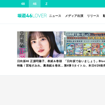
48
46
Z
ニュース
メディア出演
リリース
日向坂46 正源司陽子、表紙＆巻頭
「日向坂で会いましょう」Blu-r
特集！宮地すみれ、裏表紙＆巻末特
第4弾 5タイトル、本日4/29発
集！「グラビアチャンピオン
VOL.12」本日4/30発売！