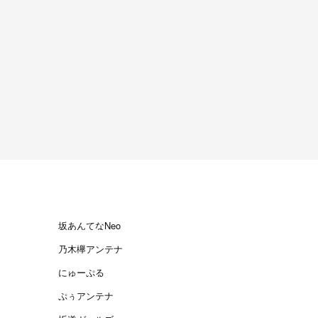
坂あんてなNeo
乃木欅アンテナ
にゅーぷる
ぷぅアンテナ