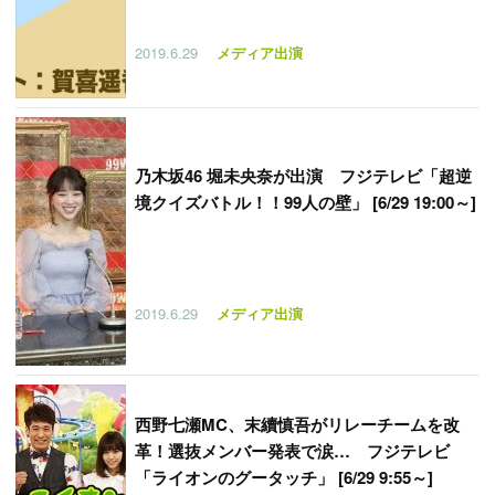
2019.6.29
メディア出演
乃木坂46 堀未央奈が出演 フジテレビ「超逆
境クイズバトル！！99人の壁」 [6/29 19:00～]
2019.6.29
メディア出演
西野七瀬MC、末續慎吾がリレーチームを改
革！選抜メンバー発表で涙… フジテレビ
「ライオンのグータッチ」 [6/29 9:55～]