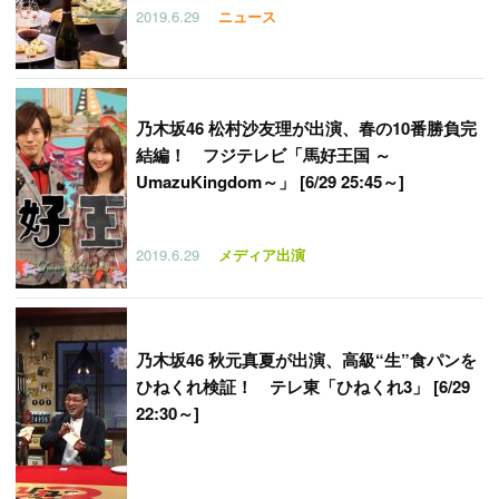
2019.6.29
ニュース
乃木坂46 松村沙友理が出演、春の10番勝負完
結編！ フジテレビ「馬好王国 ～
UmazuKingdom～」 [6/29 25:45～]
2019.6.29
メディア出演
乃木坂46 秋元真夏が出演、高級“生”食パンを
ひねくれ検証！ テレ東「ひねくれ3」 [6/29
22:30～]