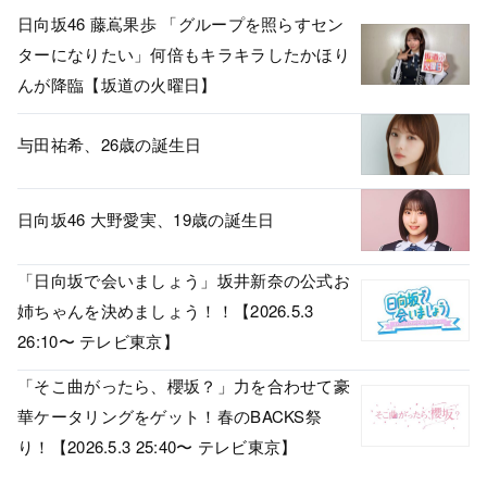
日向坂46 藤嶌果歩 「グループを照らすセン
ターになりたい」何倍もキラキラしたかほり
んが降臨【坂道の火曜日】
与田祐希、26歳の誕生日
日向坂46 大野愛実、19歳の誕生日
「日向坂で会いましょう」坂井新奈の公式お
姉ちゃんを決めましょう！！【2026.5.3
26:10〜 テレビ東京】
「そこ曲がったら、櫻坂？」力を合わせて豪
華ケータリングをゲット！春のBACKS祭
り！【2026.5.3 25:40〜 テレビ東京】