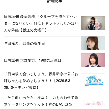
新着記事
日向坂46 藤嶌果歩 「グループを照らすセン
ターになりたい」何倍もキラキラしたかほり
んが降臨【坂道の火曜日】
与田祐希、26歳の誕生日
日向坂46 大野愛実、19歳の誕生日
「日向坂で会いましょう」坂井新奈の公式お
姉ちゃんを決めましょう！！【2026.5.3
26:10〜 テレビ東京】
「そこ曲がったら、櫻坂？」力を合わせて豪
華ケータリングをゲット！春のBACKS祭