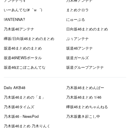
アンテナっす
乃木欅アンテナ
いーあんてな(#゜ｗ゜)
まとめクロラ
!ANTENNA?
にゅーぷる
乃木坂46アンテナ
日向坂46まとめのまとめ
欅坂/日向坂46まとめのまとめ
ぷぅアンテナ
坂道46まとめのまとめ
坂道46アンテナ
坂道46NEWSポータル
坂道ガールズ
坂道46ぽこぽこあんてな
坂道グループアンテナ
Daily AKB48
乃木坂46まとめんばー
乃木坂46まとめの「ま」
乃木坂46まとめ 1/46
乃木坂46タイムズ
欅坂46まとめちゃんねる
乃木坂46 - NewsPod
乃木坂書き起こし中
乃木坂46まとめ 乃木りんく