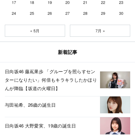
17
18
19
20
21
22
23
24
25
26
27
28
29
30
« 5月
7月 »
新着記事
日向坂46 藤嶌果歩 「グループを照らすセン
ターになりたい」何倍もキラキラしたかほり
んが降臨【坂道の火曜日】
与田祐希、26歳の誕生日
日向坂46 大野愛実、19歳の誕生日