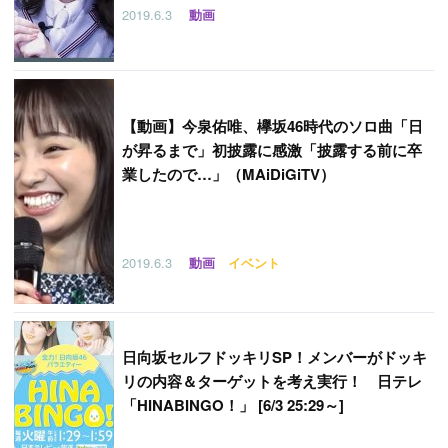
2019.6.3
動画
【
動画】今泉佑唯、欅坂46時代のソロ曲「日
が昇るまで」初披露に感激「披露する前に卒
業したので…」（MAiDiGiTV）
2019.6.3
動画
イベント
日向坂セルフドッキリSP！メンバーがドッキ
リの内容＆ターゲットを考え実行！ 日テレ
「HINABINGO！」 [6/3 25:29～]