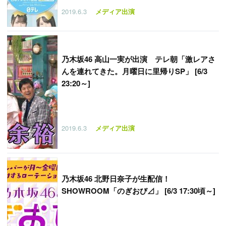
2019.6.3
メディア出演
乃木坂46 高山一実が出演 テレ朝「激レアさ
んを連れてきた。月曜日に里帰りSP」 [6/3
23:20～]
2019.6.3
メディア出演
乃木坂46 北野日奈子が生配信！
SHOWROOM「のぎおび⊿」 [6/3 17:30頃～]