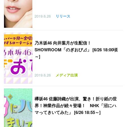
2019.6.26
リリース
乃木坂46 向井葉月が生配信！
SHOWROOM「のぎおび⊿」 [6/26 18:00頃
～]
2019.6.26
メディア出演
欅坂46 佐藤詩織が出演、驚き！折り紙の世
界！神業作品が続々登場！ NHK「沼にハ
マってきいてみた」 [6/26 18:55～]