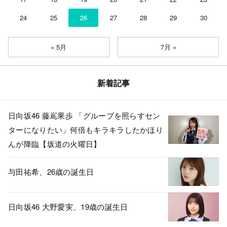
24
25
26
27
28
29
30
« 5月
7月 »
新着記事
日向坂46 藤嶌果歩 「グループを照らすセン
ターになりたい」何倍もキラキラしたかほり
んが降臨【坂道の火曜日】
与田祐希、26歳の誕生日
日向坂46 大野愛実、19歳の誕生日