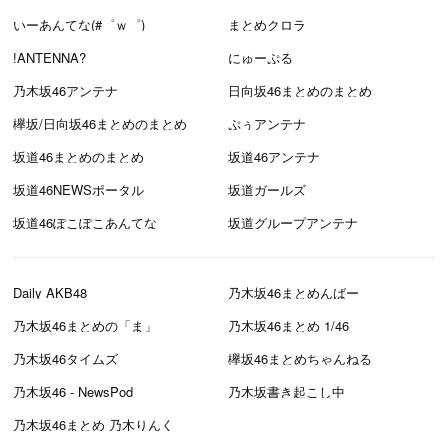
いーあんてな(#゜ｗ゜)
まとめクロラ
!ANTENNA?
にゅーぷる
乃木坂46アンテナ
日向坂46まとめのまとめ
欅坂/日向坂46まとめのまとめ
ぷぅアンテナ
坂道46まとめのまとめ
坂道46アンテナ
坂道46NEWSポータル
坂道ガールズ
坂道46ぽこぽこあんてな
坂道グループアンテナ
Daily AKB48
乃木坂46まとめんばー
乃木坂46まとめの「ま」
乃木坂46まとめ 1/46
乃木坂46タイムズ
欅坂46まとめちゃんねる
乃木坂46 - NewsPod
乃木坂書き起こし中
乃木坂46まとめ 乃木りんく