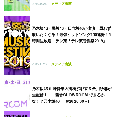
2019.6.26
メディア出演
乃木坂46・欅坂46・日向坂46が出演、思わず
歌いたくなる！最強ヒットソング100連発！5
時間生放送 テレ東「テレ東音楽祭2019」
[6/26 17:55～]
2019.6.26
メディア出演
乃木坂46 山崎怜奈＆掛橋沙耶香＆金川紗耶が
生配信！ 「猫舌SHOWROOM できるか
な！？乃木坂46」 [6/26 20:00～]