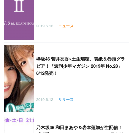
2019.6.12
ニュース
欅坂46 菅井友香×土生瑞穂、表紙＆巻頭グラ
ビア！「週刊少年マガジン 2019年 No.28」
6/12発売！
2019.6.12
リリース
乃木坂46 和田まあや＆岩本蓮加が生配信！