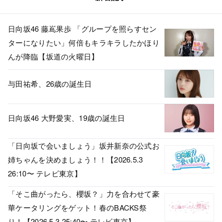
日向坂46 藤嶌果歩 「グループを照らすセン
ターになりたい」何倍もキラキラしたかほり
んが降臨【坂道の火曜日】
与田祐希、26歳の誕生日
日向坂46 大野愛実、19歳の誕生日
「日向坂で会いましょう」坂井新奈の公式お
姉ちゃんを決めましょう！！【2026.5.3
26:10〜 テレビ東京】
「そこ曲がったら、櫻坂？」力を合わせて豪
華ケータリングをゲット！春のBACKS祭
り！【2026.5.3 25:40〜 テレビ東京】